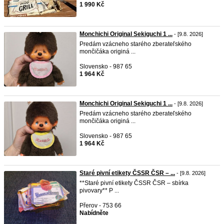
1 990 Kč
Monchichi Original Sekiguchi 1 ...
- [9.8. 2026]
Predám vzácneho starého zberateľského
mončičáka originá ...
Slovensko - 987 65
1 964 Kč
Monchichi Original Sekiguchi 1 ...
- [9.8. 2026]
Predám vzácneho starého zberateľského
mončičáka originá ...
Slovensko - 987 65
1 964 Kč
Staré pivní etikety ČSSR ČSR – ...
- [9.8. 2026]
**Staré pivní etikety ČSSR ČSR – sbírka
pivovary** P ...
Přerov - 753 66
Nabídněte