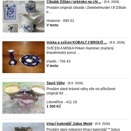
Cibulák Džbán / prkénko na chl ...
- [9.8. 2026]
Prodám originál cibulák / Zwiebelmuster I.tř Džbán
b ...
Hodonín - 695 01
V textu
miska a svícen KOBALT // BROUŠ ...
- [9.8. 2026]
SVÍCEN A MISKA Pirken Hammer značený
tmavěmodrý porce ...
Vsetín - 756 43
V textu
Staré Váhy
- [9.8. 2026]
Prodám staré krásné váhy vše viz přiložené
originál fot ...
Litoměřice - 411 19
1 300 Kč
trhací kalendář Julius Meinl
- [9.8. 2026]
Prodám starý reklamní trhací kalendář **Julius