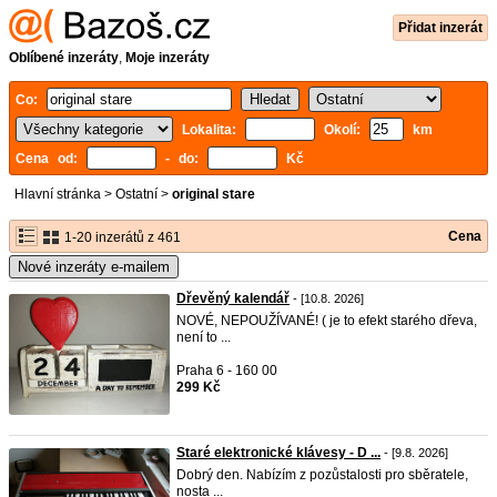
Přidat inzerát
Oblíbené inzeráty
,
Moje inzeráty
Co:
Lokalita:
Okolí:
km
Cena od:
- do:
Kč
Hlavní stránka
>
Ostatní
>
original stare
Cena
1-20 inzerátů z 461
Nové inzeráty e-mailem
Dřevěný kalendář
- [10.8. 2026]
NOVÉ, NEPOUŽÍVANÉ! ( je to efekt starého dřeva,
není to ...
Praha 6 - 160 00
299 Kč
Staré elektronické klávesy - D ...
- [9.8. 2026]
Dobrý den. Nabízím z pozůstalosti pro sběratele,
nosta ...