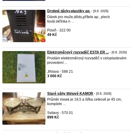
Drobné dárky,plastiky ap.
- [9.8. 2026]
Dárek pro muže,dědu,přítele ap., plech.
továr.skřínka n ...
Plzeň - 322 00
49 Kč
Elektroměrový rozvaděč ESTA ER ...
- [9.8. 2026]
Prodám elektroměrový rozvaděč v celoplastovém
provedení ...
Jihlava - 588 21
3 000 Kč
Staré váhy litinové KAMOR
- [9.8. 2026]
Průměr misek je 19,5 a šířka celkově je 45 cm,
kompletn ...
Svitavy - 570 01
899 Kč