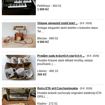
Pelhřimov - 393 01
1 000 Kč
Vintage elegantní stolní telef ...
- [9.8. 2026]
Vintage elegantní stolní telefon v krásném stavu
Tel ...
Břeclav - 690 02
4 500 Kč
Prodám sadu krásných starých h ...
- [9.8. 2026]
Prodám Krásné staré dětské hrníčky, nebyly
používané, j ...
Liberec - 460 10
300 Kč
Retro ETA gril Czechoslovakia
- [9.8. 2026]
Prodám krásně zachovalý originální elektrický ETA
GRILL ...
Kladno - 272 01