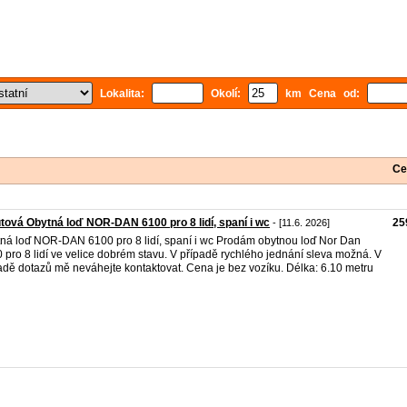
Lokalita:
Okolí:
km Cena od:
Ce
tová Obytná loď NOR-DAN 6100 pro 8 lidí, spaní i wc
25
- [11.6. 2026]
ná loď NOR-DAN 6100 pro 8 lidí, spaní i wc Prodám obytnou loď Nor Dan
 pro 8 lidí ve velice dobrém stavu. V případě rychlého jednání sleva možná. V
adě dotazů mě neváhejte kontaktovat. Cena je bez vozíku. Délka: 6.10 metru