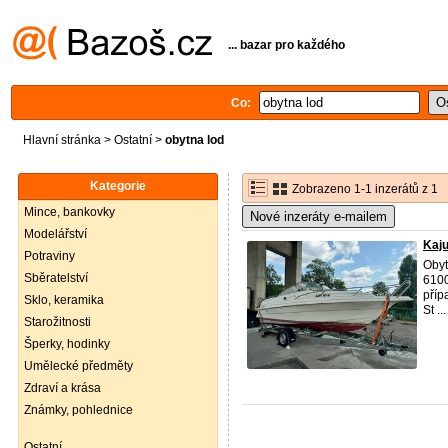
... bazar pro každého
Co:
Hlavní stránka
>
Ostatní
>
obytna lod
Kategorie
Zobrazeno 1-1 inzerátů z 1
Mince, bankovky
Nové inzeráty e-mailem
Modelářství
Kaju
Potraviny
Obyt
Sběratelství
6100
příp
Sklo, keramika
St ...
Starožitnosti
Šperky, hodinky
Umělecké předměty
Zdraví a krása
Známky, pohlednice
Ostatní