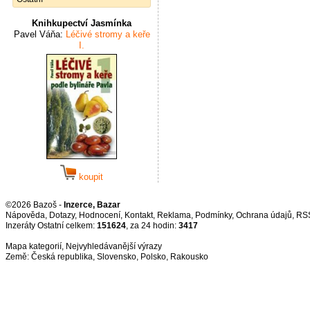
Knihkupectví Jasmínka
Pavel Váňa:
Léčivé stromy a keře
I.
koupit
©2026 Bazoš -
Inzerce, Bazar
Nápověda
,
Dotazy
,
Hodnocení
,
Kontakt
,
Reklama
,
Podmínky
,
Ochrana údajů
,
RS
Inzeráty Ostatní celkem:
151624
, za 24 hodin:
3417
Mapa kategorií
,
Nejvyhledávanější výrazy
Země:
Česká republika
,
Slovensko
,
Polsko
,
Rakousko