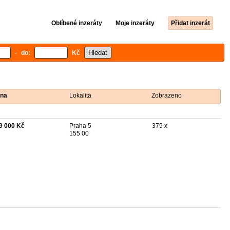
Oblíbené inzeráty
Moje inzeráty
Přidat inzerát
- do:
Kč
na
Lokalita
Zobrazeno
9 000 Kč
Praha 5
379 x
155 00