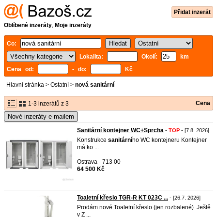
Přidat inzerát
Oblíbené inzeráty
,
Moje inzeráty
Co:
Lokalita:
Okolí:
km
Cena od:
- do:
Kč
Hlavní stránka
>
Ostatní
>
nová sanitární
Cena
1-3 inzerátů z 3
Nové inzeráty e-mailem
Sanitární kontejner WC+Sprcha
-
TOP
- [7.8. 2026]
Konstrukce
sanitární
ho WC kontejneru Kontejner
má ko ...
Ostrava - 713 00
64 500 Kč
Toaletní křeslo TGR-R KT 023C ...
- [26.7. 2026]
Prodám nové Toaletní křeslo (jen rozbalené). Ještě
v Z ...