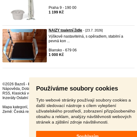
Praha 9 - 190 00
1 199 Kč
NAIZY toaletní židle
- [23.7. 2026]
Výškově nastavitelná, s opěradlem, stabilní a
pevná kon ...
Blansko - 679 06
1 000 Kč
©2026 Bazoš -
Inzerce, Bazar
Používáme soubory cookies
Nápověda
,
Dotazy
,
Hodnocení
,
Kontakt
,
Reklama
,
Podmínky
,
Ochrana údajů
,
RSS
,
Inzeráty Ostatní celkem:
151333
, za 24 hodin:
3690
Tyto webové stránky používají soubory cookies a
další sledovací nástroje s cílem vylepšení
Mapa kategorií
,
Nejvyhledávanější výrazy
uživatelského prostředí, zobrazení přizpůsobeného
Země:
Česká republika
,
Slovensko
,
Polsko
,
Rakousko
obsahu a reklam, analýzy návštěvnosti webových
stránek a zjištění zdroje návštěvnosti.
Souhlasím