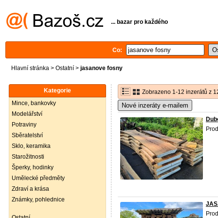
... bazar pro každého
Co:
Hlavní stránka
>
Ostatní
>
jasanove fosny
Kategorie
Zobrazeno 1-12 inzerátů z 1
Mince, bankovky
Nové inzeráty e-mailem
Modelářství
Dub
Potraviny
Prod
Sběratelství
Sklo, keramika
Starožitnosti
Šperky, hodinky
Umělecké předměty
Zdraví a krása
Známky, pohlednice
JAS
Prod
Ostatní