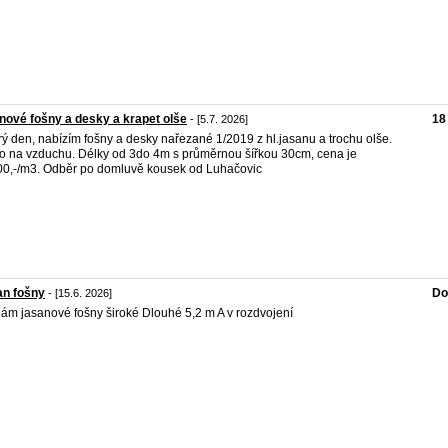
nové fošny a desky a krapet olše
18
- [5.7. 2026]
ý den, nabízím fošny a desky nařezané 1/2019 z hl.jasanu a trochu olše.
o na vzduchu. Délky od 3do 4m s průměrnou šířkou 30cm, cena je
0,-/m3. Odběr po domluvě kousek od Luhačovic
an fošny
Do
- [15.6. 2026]
ám jasanové fošny široké Dlouhé 5,2 m A v rozdvojení