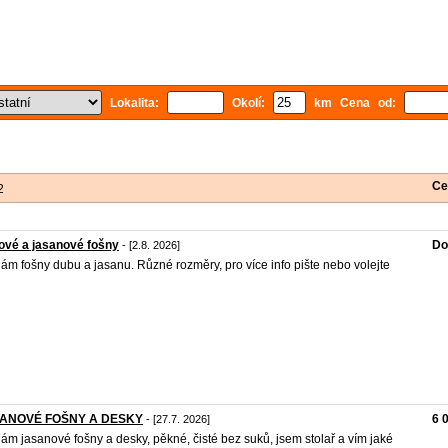
Lokalita:
Okolí:
km Cena od:
Ce
2
ové a jasanové fošny
Do
- [2.8. 2026]
ám fošny dubu a jasanu. Různé rozměry, pro více info pište nebo volejte
ANOVÉ FOŠNY A DESKY
6 
- [27.7. 2026]
ám jasanové fošny a desky, pěkné, čisté bez suků, jsem stolař a vím jaké