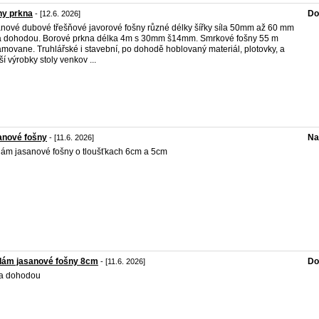
ny prkna
Do
- [12.6. 2026]
nové dubové třešňové javorové fošny různé délky šířky síla 50mm až 60 mm
 dohodou. Borové prkna délka 4m s 30mm š14mm. Smrkové fošny 55 m
movane. Truhlářské i stavební, po dohodě hoblovaný materiál, plotovky, a
í výrobky stoly venkov ...
anové fošny
Na
- [11.6. 2026]
ám jasanové fošny o tloušťkach 6cm a 5cm
dám jasanové fošny 8cm
Do
- [11.6. 2026]
a dohodou