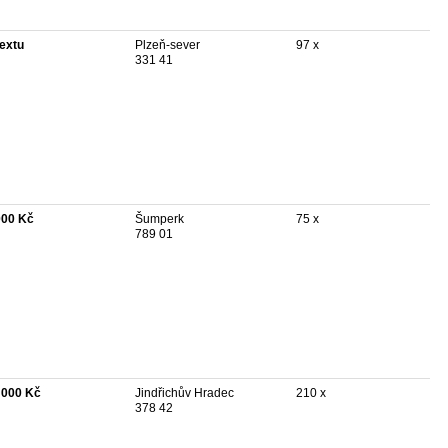
textu
Plzeň-sever
97 x
331 41
000 Kč
Šumperk
75 x
789 01
 000 Kč
Jindřichův Hradec
210 x
378 42