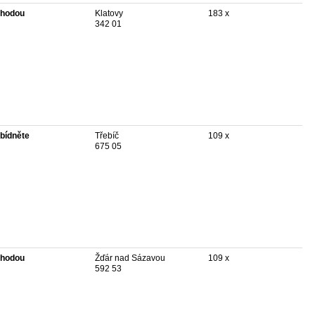
hodou
Klatovy
183 x
342 01
bídněte
Třebíč
109 x
675 05
hodou
Žďár nad Sázavou
109 x
592 53