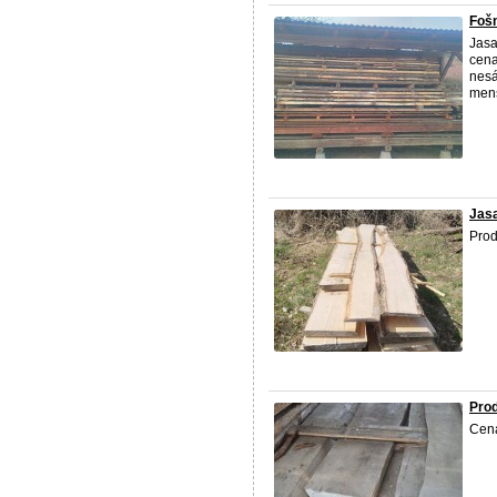
Foš
Jasa
cena
nesá
menš
Jas
Prod
Pro
Cen