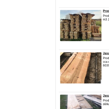
Prod
Prod
m3 J
Jas
Prod
cca 
603
Jas
Prod
délk