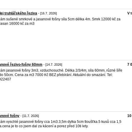
ej truhlářského řeziva
V 
- [16.7. 2026]
ám sušené smrkové a jasanové fošny síla 5cm délka 4m. Smrk 12000 kč za
asan 16000 kč za m3
anové řezivo-fošny 60mm
7 
- [14.7. 2026]
ám jasanové fošny 3m3, vzduchosuché. Délka 2/3/4m, síla 60mm, různé šíře
do 50cm. Cena za m3 7000 Kč BEZ přebírání. Aktuální do smazání. Tel:
922407
anové fošny
10
- [11.7. 2026]
ám vyschlé jasanové fošny cca 1m3.3,5m dylka 5cm tloušťka.5 kusů cca 1,5
a.cena je to co jsem dal za kácení a porez před 10ti lety.