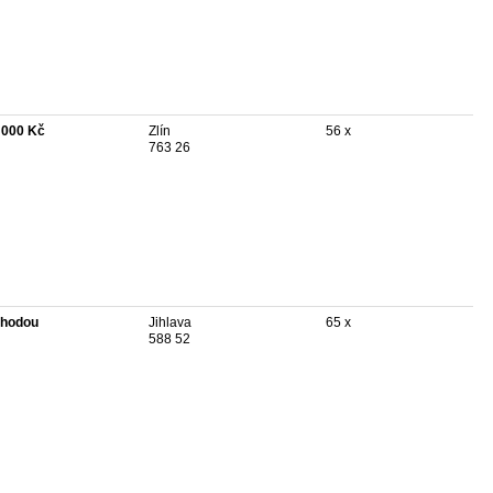
 000 Kč
Zlín
56 x
763 26
hodou
Jihlava
65 x
588 52