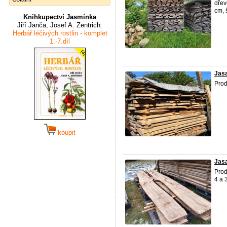
dřev
cm, 
Knihkupectví Jasmínka
...
Jiří Janča, Josef A. Zentrich:
Herbář léčivých rostlin - komplet
1.-7.díl
Jasa
Pro
koupit
Jas
Prod
4 a 