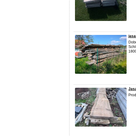
jasa
Dobr
Schl
1800
Jas
Prod