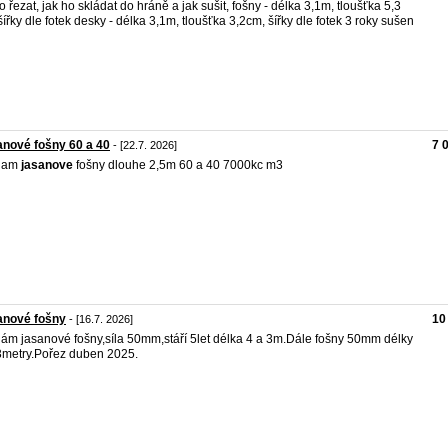
o řezat, jak ho skládat do hráně a jak sušit, fošny - délka 3,1m, tloušťka 5,3
šířky dle fotek desky - délka 3,1m, tloušťka 3,2cm, šířky dle fotek 3 roky sušen
nové fošny 60 a 40
7 
- [22.7. 2026]
dam
jasanove
fošny dlouhe 2,5m 60 a 40 7000kc m3
anové fošny
10
- [16.7. 2026]
ám jasanové fošny,síla 50mm,stáří 5let délka 4 a 3m.Dále fošny 50mm délky
3metry.Pořez duben 2025.