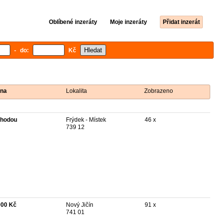
Oblíbené inzeráty
Moje inzeráty
Přidat inzerát
- do:
Kč
na
Lokalita
Zobrazeno
hodou
Frýdek - Místek
46 x
739 12
000 Kč
Nový Jičín
91 x
741 01