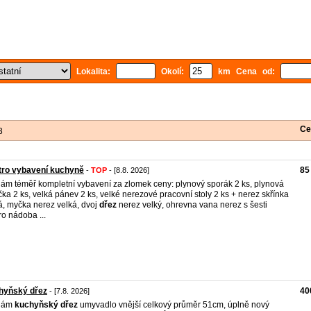
Lokalita:
Okolí:
km Cena od:
Ce
3
tro vybavení kuchyně
85
-
TOP
- [8.8. 2026]
ám téměř kompletní vybavení za zlomek ceny: plynový sporák 2 ks, plynová
ička 2 ks, velká pánev 2 ks, velké nerezové pracovní stoly 2 ks + nerez skřínka
á, myčka nerez velká, dvoj
dřez
nerez velký, ohrevna vana nerez s šesti
ro nádoba ...
hyňský dřez
40
- [7.8. 2026]
dám
kuchyňský
dřez
umyvadlo vnější celkový průměr 51cm, úplně nový