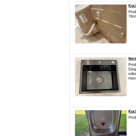
Kuc
Pro
78cm
Nere
Pro
Eleg
odka
mont
Kuc
Pro