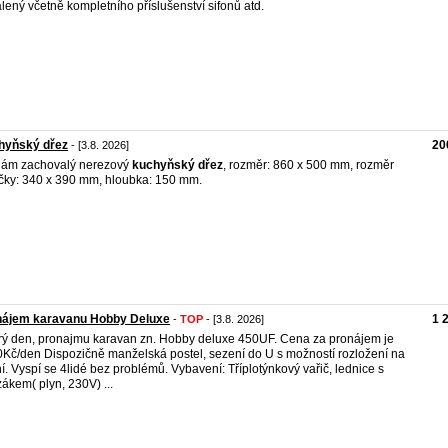
lený včetně kompletního příslušenství sifonů atd.
hyňský dřez
20
- [3.8. 2026]
dám zachovalý nerezový
kuchyňský
dřez
, rozměr: 860 x 500 mm, rozměr
čky: 340 x 390 mm, hloubka: 150 mm.
nájem karavanu Hobby Deluxe
1 
-
TOP
- [3.8. 2026]
ý den, pronajmu karavan zn. Hobby deluxe 450UF. Cena za pronájem je
Kč/den Dispozičně manželská postel, sezení do U s možností rozložení na
í. Vyspí se 4lidé bez problémů. Vybavení: Tříplotýnkový vařič, lednice s
ákem( plyn, 230V) ...