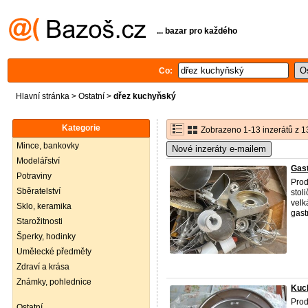
... bazar pro každého
Co:
Hlavní stránka
>
Ostatní
>
dřez kuchyňský
Kategorie
Zobrazeno 1-13 inzerátů z 1
Mince, bankovky
Nové inzeráty e-mailem
Modelářství
Gas
Potraviny
Prod
Sběratelství
stol
velk
Sklo, keramika
gast
Starožitnosti
Šperky, hodinky
Umělecké předměty
Zdraví a krása
Známky, pohlednice
Kuc
Pro
Ostatní