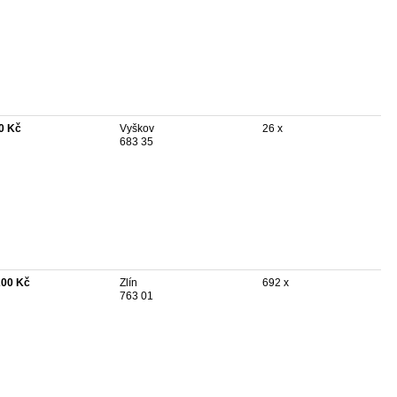
0 Kč
Vyškov
26 x
683 35
200 Kč
Zlín
692 x
763 01