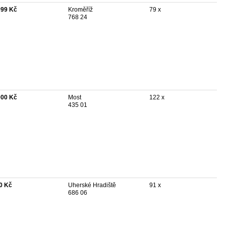
999 Kč
Kroměříž
79 x
768 24
000 Kč
Most
122 x
435 01
0 Kč
Uherské Hradiště
91 x
686 06