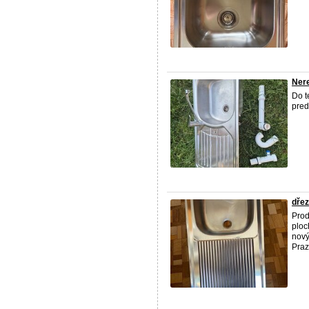
Nere
Do t
pred
dře
Pro
ploc
nový
Praz