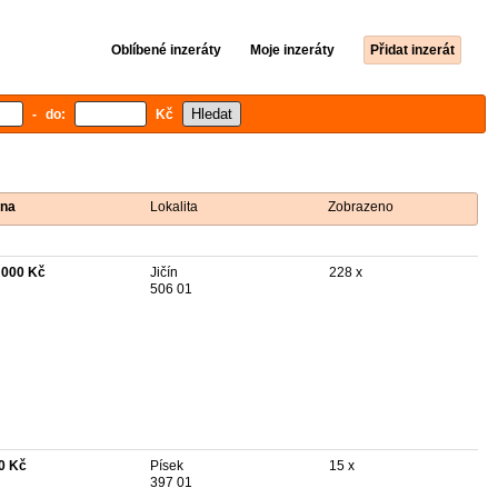
Oblíbené inzeráty
Moje inzeráty
Přidat inzerát
- do:
Kč
na
Lokalita
Zobrazeno
 000 Kč
Jičín
228 x
506 01
0 Kč
Písek
15 x
397 01