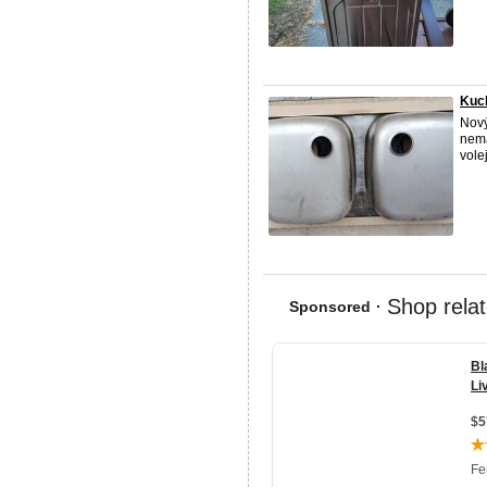
Kuc
Nový
nemá
vole