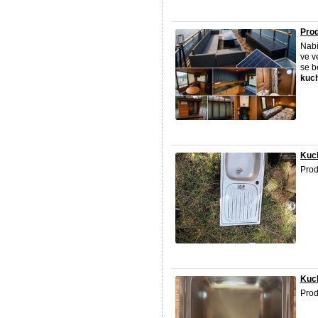
Prod
Nabí
ve v
se b
kuc
Kuc
Pro
Kuch
Prod