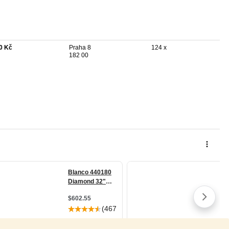
0 Kč
Praha 8
124 x
182 00