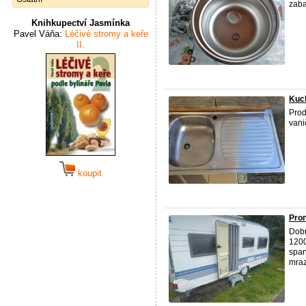
zaba
Knihkupectví Jasmínka
Pavel Váňa:
Léčivé stromy a keře
II.
Kuc
Pro
vani
koupit
Pro
Dobr
1200
span
mraz