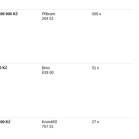
700 000 Kč
Příbram
300 x
264 01
0 Kč
Brno
31 x
639 00
000 Kč
Kroměříž
27 x
767 01