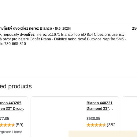
hyňský dvojdřez nerez Blanco
25
- [9.6. 2026]
, nepoužitý dvoj
dřez
, nerez 511671 Blanco Top ED 8x4 C bez příslušenství
 otvor pro baterii Odběr Praha - Ďáblice nebo Nové Butovice Nepište SMS -
jte 730-665-810