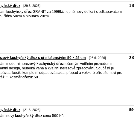
hyňský dřez
1 
- [29.6. 2026]
dam kuchyňsky
dřez
GRANIT za 1999kč , upnĕ novy delka i s odkapavačem
 , šiřka 50cm a hloubka 20cm.
zový kuchyňský dřez s příslušenstvím 50 × 45 cm
2 
- [26.6. 2026]
dám moderní nerezový
kuchyňský
dřez
s černým vnitřním provedením.
antní design, hluboká vana a kvalitní nerezové zpracování. Součástí je
pávací košík, kompletní odpadová sada, přepad a veškeré příslušenství pro
áž. * Rozměr
dřez
u: 50 ...
hyňský dřez
59
- [21.6. 2026]
dám nový
kuchyňský
dřez
cena 590 Kč