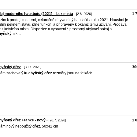
ej moderního hausbótu (2021) – bez místa
1 
- [2.8. 2026]
zím k prodeji moderní, celoročně obyvatelný hausbót z roku 2021. Hausbót je
elmi pěkném stavu, plně funkční a připravený k okamžitému užívání. Prodává
ez kotvícího místa. Dispozice a vybavení * prostorný obývací pokoj s
hyňský
m k ...
hyňský dřez
30
- [30.7. 2026]
dám zachovalý
kuchyňský
dřez
rozměry jsou na fotkách
yňský dřez Franke - nový
1 
- [26.7. 2026]
ám nový nepoužitý
dřez
. 50x42 cm