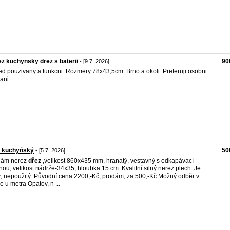
z kuchynsky drez s baterii
90
- [9.7. 2026]
ed pouzivany a funkcni. Rozmery 78x43,5cm. Brno a okoli. Preferuji osobni
ani.
z kuchyňský
50
- [5.7. 2026]
dám nerez
dřez
,velikost 860x435 mm, hranatý, vestavný s odkapávací
hou, velikost nádrže-34x35, hloubka 15 cm. Kvalitní silný nerez plech. Je
, nepoužitý. Původní cena 2200,-Kč, prodám, za 500,-Kč Možný odběr v
e u metra Opatov, n ...