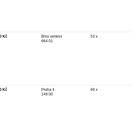
0 Kč
Brno venkov
53 x
664 01
0 Kč
Praha 4
69 x
149 00