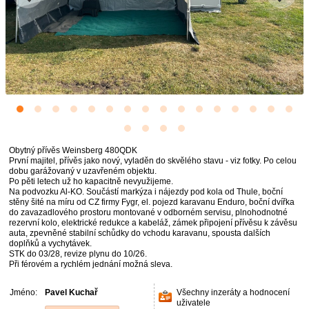
Obytný přívěs Weinsberg 480QDK
První majitel, přívěs jako nový, vyladěn do skvělého stavu - viz fotky. Po celou
dobu garážovaný v uzavřeném objektu.
Po pěti letech už ho kapacitně nevyužijeme.
Na podvozku Al-KO. Součástí markýza i nájezdy pod kola od Thule, boční
stěny šité na míru od CZ firmy Fygr, el. pojezd karavanu Enduro, boční dvířka
do zavazadlového prostoru montované v odborném servisu, plnohodnotné
rezervní kolo, elektrické redukce a kabeláž, zámek připojení přívěsu k závěsu
auta, zpevněné stabilní schůdky do vchodu karavanu, spousta dalších
doplňků a vychytávek.
STK do 03/28, revize plynu do 10/26.
Při férovém a rychlém jednání možná sleva.
Jméno:
Pavel Kuchař
Všechny inzeráty a hodnocení
uživatele