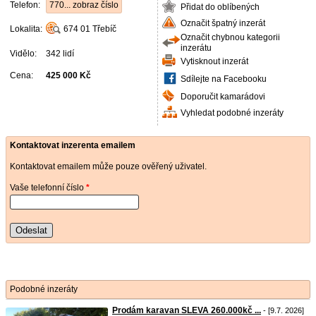
Telefon:
770... zobraz číslo
Přidat do oblíbených
Označit špatný inzerát
Lokalita:
674 01
Třebíč
Označit chybnou kategorii
inzerátu
Vidělo:
342 lidí
Vytisknout inzerát
Cena:
425 000 Kč
Sdílejte na Facebooku
Doporučit kamarádovi
Vyhledat podobné inzeráty
Kontaktovat inzerenta emailem
Kontaktovat emailem může pouze ověřený uživatel.
Vaše telefonní číslo
*
Odeslat
Podobné inzeráty
Prodám karavan SLEVA 260.000kč ...
- [9.7. 2026]