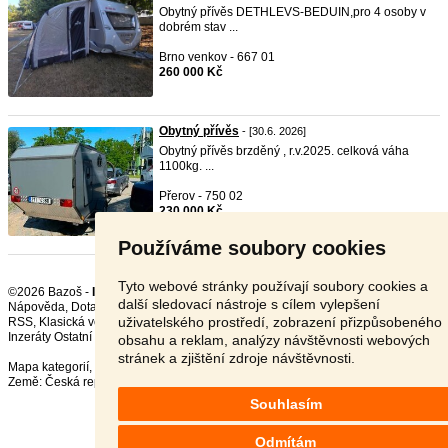
Obytný přívěs DETHLEVS-BEDUIN,pro 4 osoby v
dobrém stav ...
Brno venkov - 667 01
260 000 Kč
Obytný přívěs
- [30.6. 2026]
Obytný přívěs brzděný , r.v.2025. celková váha
1100kg. ...
Přerov - 750 02
230 000 Kč
Používáme soubory cookies
Tyto webové stránky používají soubory cookies a
©2026 Bazoš -
Inzerce, Bazar Ostatní
další sledovací nástroje s cílem vylepšení
Nápověda
,
Dotazy
,
Hodnocení
,
Kontakt
,
Reklama
,
Podmínky
,
Ochrana údajů
,
uživatelského prostředí, zobrazení přizpůsobeného
RSS
,
Inzeráty Ostatní celkem:
150049
, za 24 hodin:
3378
obsahu a reklam, analýzy návštěvnosti webových
stránek a zjištění zdroje návštěvnosti.
Mapa kategorií
,
Nejvyhledávanější výrazy
Země:
Česká republika
,
Slovensko
,
Polsko
,
Rakousko
Souhlasím
Odmítám