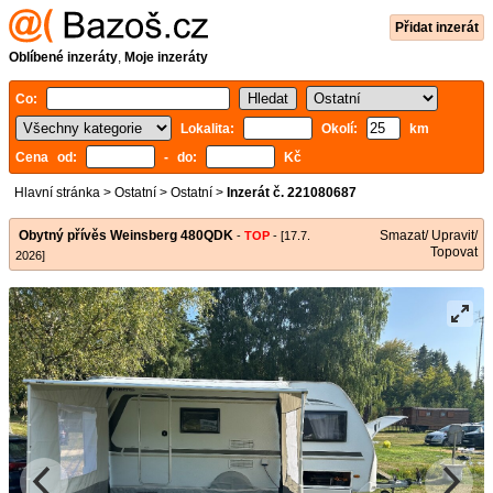
Přidat inzerát
Oblíbené inzeráty
,
Moje inzeráty
Co:
Lokalita:
Okolí:
km
Cena od:
- do:
Kč
Hlavní stránka
>
Ostatní
>
Ostatní
>
Inzerát č. 221080687
Obytný přívěs Weinsberg 480QDK
Smazat/ Upravit/
-
TOP
- [17.7.
Topovat
2026]