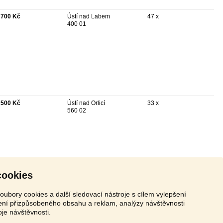
 700 Kč
Ústí nad Labem
47 x
400 01
 500 Kč
Ústí nad Orlicí
33 x
560 02
cookies
oubory cookies a další sledovací nástroje s cílem vylepšení
zení přizpůsobeného obsahu a reklam, analýzy návštěvnosti
oje návštěvnosti.