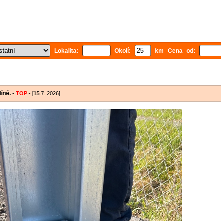
Lokalita:
Okolí:
km Cena od:
íně.
-
TOP
- [15.7. 2026]