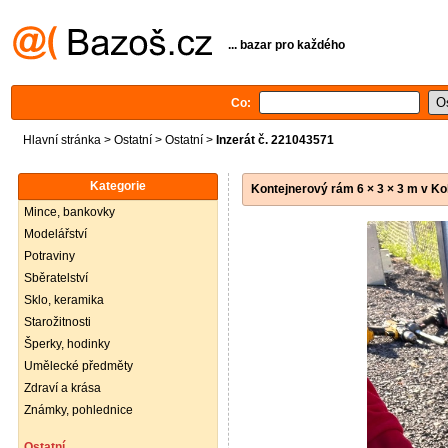
... bazar pro každého
Co:
Hlavní stránka
>
Ostatní
>
Ostatní
>
Inzerát č. 221043571
Kategorie
Kontejnerový rám 6 × 3 × 3 m v Kol
Mince, bankovky
Modelářství
Potraviny
Sběratelství
Sklo, keramika
Starožitnosti
Šperky, hodinky
Umělecké předměty
Zdraví a krása
Známky, pohlednice
Ostatní