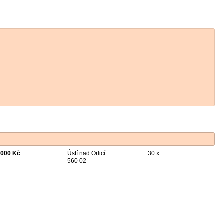
 000 Kč
Ústí nad Orlicí
30 x
560 02