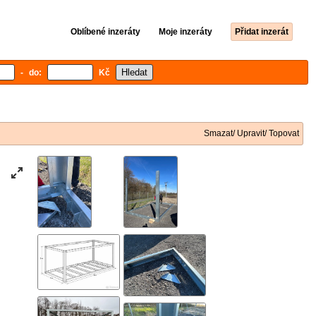
Oblíbené inzeráty
Moje inzeráty
Přidat inzerát
- do:
Kč
Smazat/ Upravit/ Topovat