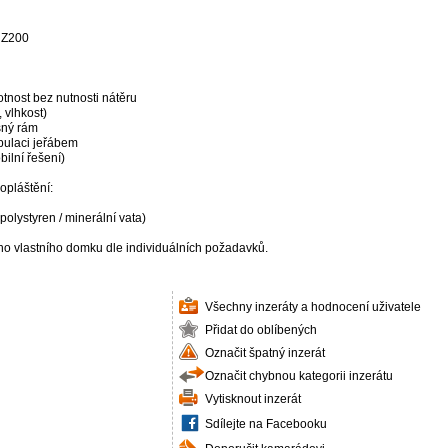
 Z200
otnost bez nutnosti nátěru
 vlhkost)
sný rám
pulaci jeřábem
ilní řešení)
opláštění:
olystyren / minerální vata)
ho vlastního domku dle individuálních požadavků.
Všechny inzeráty a hodnocení uživatele
Přidat do oblíbených
Označit špatný inzerát
Označit chybnou kategorii inzerátu
Vytisknout inzerát
Sdílejte na Facebooku