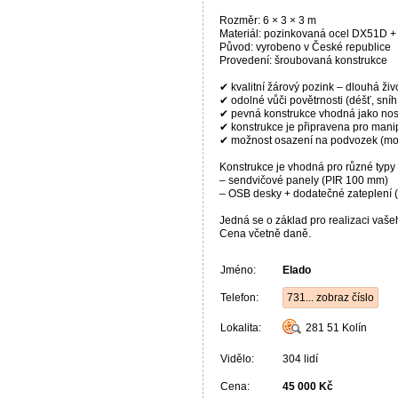
Rozměr: 6 × 3 × 3 m
Materiál: pozinkovaná ocel DX51D +
Původ: vyrobeno v České republice
Provedení: šroubovaná konstrukce
✔ kvalitní žárový pozink – dlouhá živ
✔ odolné vůči povětrnosti (déšť, sníh,
✔ pevná konstrukce vhodná jako no
✔ konstrukce je připravena pro mani
✔ možnost osazení na podvozek (mob
Konstrukce je vhodná pro různé typy 
– sendvičové panely (PIR 100 mm)
– OSB desky + dodatečné zateplení (p
Jedná se o základ pro realizaci vaše
Cena včetně daně.
Jméno:
Elado
Telefon:
731... zobraz číslo
Lokalita:
281 51
Kolín
Vidělo:
304 lidí
Cena:
45 000 Kč