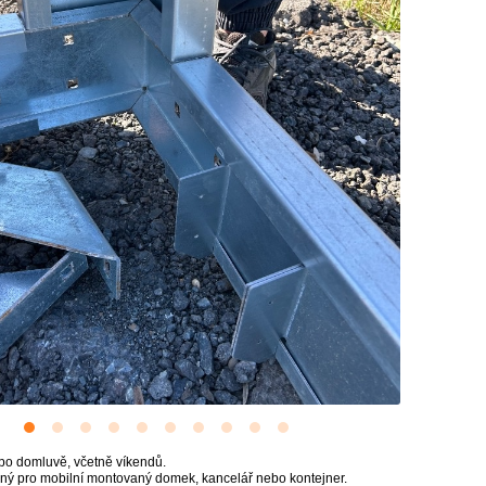
 po domluvě, včetně víkendů.
ný pro mobilní montovaný domek, kancelář nebo kontejner.