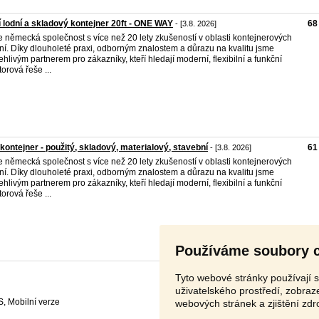
 lodní a skladový kontejner 20ft - ONE WAY
68
- [3.8. 2026]
 německá společnost s více než 20 lety zkušeností v oblasti kontejnerových
ní. Díky dlouholeté praxi, odborným znalostem a důrazu na kvalitu jsme
ehlivým partnerem pro zákazníky, kteří hledají moderní, flexibilní a funkční
torová řeše ...
 kontejner - použitý, skladový, materialový, stavební
61
- [3.8. 2026]
 německá společnost s více než 20 lety zkušeností v oblasti kontejnerových
ní. Díky dlouholeté praxi, odborným znalostem a důrazu na kvalitu jsme
ehlivým partnerem pro zákazníky, kteří hledají moderní, flexibilní a funkční
torová řeše ...
Používáme soubory 
Tyto webové stránky používají s
uživatelského prostředí, zobra
S
,
webových stránek a zjištění zdr