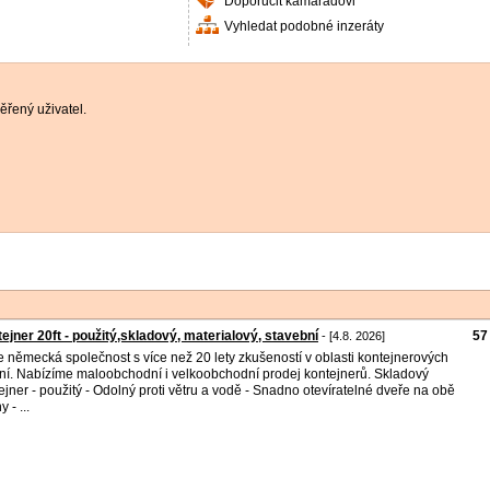
Doporučit kamarádovi
Vyhledat podobné inzeráty
řený uživatel.
ejner 20ft - použitý,skladový, materialový, stavební
57
- [4.8. 2026]
 německá společnost s více než 20 lety zkušeností v oblasti kontejnerových
ní. Nabízíme maloobchodní i velkoobchodní prodej kontejnerů. Skladový
ejner - použitý - Odolný proti větru a vodě - Snadno otevíratelné dveře na obě
y - ...