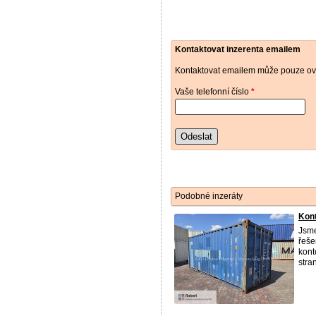
Kontaktovat inzerenta emailem
Kontaktovat emailem může pouze ově
Vaše telefonní číslo
*
Odeslat
Podobné inzeráty
Kont
Jsme
řeše
kont
stran