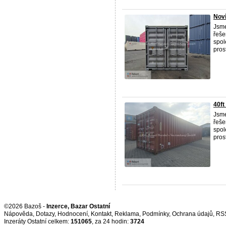
Noví
Jsme
řeše
spol
pros
40ft
Jsme
řeše
spol
pros
©2026 Bazoš -
Inzerce, Bazar Ostatní
Nápověda
,
Dotazy
,
Hodnocení
,
Kontakt
,
Reklama
,
Podmínky
,
Ochrana údajů
,
RS
Inzeráty Ostatní celkem:
151065
, za 24 hodin:
3724