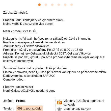
Záruka 12 měsíců.
Prodám Lodní kontejnery ve výborném stavu.
Nutno vidět. K dispozici je více barev.
Mám k prodeji více kusů.
Nekupujte nic "virtuálního" pouze na základě obrázků z internetu.
Prodávám kontejnery, které skutečně vlastním.
Jsou uloženy v Ostravě Vítkovicích.
Prohlídka možná v pracovní dny Po až Pá od 8:00 do 15:00
Adresa : Kontejnery Ostrava, ul. Místecká 3037, Ostrava Vítkovice
Přijeďte se podívat, vybrat. Společně pro Vás vybereme nejlepší kontejner z
celkových dostupných.
Žádná zálohová platba předem !!! Až při dodání.
Platba v hotovosti, nebo QR kód při složení kontejneru na požadované místo.
Daňový doklad s certifikátem ZÁRUKY.
Cena dohodou.
Přepravu umím zajistit.
Není však součástí výše uvedené ceny
Jméno:
Prema
Všechny inzeráty a hodnocení
uživatele
Telefon:
608... zobraz číslo
Přidat do oblíbených