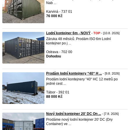
Nab ...
Karviná - 737 01
76 000 Kč
Lodní kontejner 6m - NOVÝ
-
TOP
- [10.8. 2026]
Záruka 48 měsíců. Prodám ISO 6m Lodní
kontejner po j ...
Ostrava - 702 00
Dohodou
Prodám lodní kontejnery “40“ H ...
- [9.8. 2026]
Prodám lodní kontejnery “40“ HC 12 metrů po
jedné cest ...
Tábor - 392 01
88 000 Kč
Nový lodní kontejner 20' DC On ...
- [7.8. 2026]
Prodáme nový lodní kontejner 20' DC (Dry
Container) ve ...