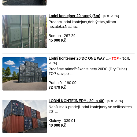
Lodní kontejner 20 stopý (6m)
- [6.8. 2026]
Prodam lodní kontejner,dobrý stav,nikam
nezatéká.Nacház ...
Beroun - 267 29
45 000 Kč
Lodní kontejner 20'DC ONE WAY ...
-
TOP
- [10.8.
2026]
Prodáme námořní kontejnery 20DC (Dry Cube)
TOP stav po ...
Praha 9 - 190 00
72 479 Kč
LODNÍ KONTEJNERY - 20´ a 40´
- [5.8. 2026]
Nabízíme k prodeji lodní kontejnery ve velikostech
20´ ...
Klatovy - 339 01
40 000 Kč