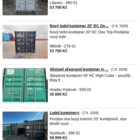
Liberec - 460 01
53 700 Kč
Nový lodní kontejner 20' DC On ...
- [7.8. 2026]
Nový lodní kontejner 20' DC One Trip Prodáme
nový lodn ...
Mělník - 276 01
53 700 Kč
40stopý přepravní kontejner ty ...
- [7.8. 2026]
Skladový kontejner 40' HC High Cube – použitý,
třída II ...
Hradec Králové - 500 02
35 000 Kč
Lodní kontejnery
- [7.8. 2026]
Prodám dva kusy lodních 20” kontejnerů, oba
téměř nové ...
Nymburk - 288 02
59 900 Kč