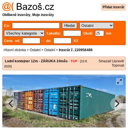
Přidat inzerát
Oblíbené inzeráty
,
Moje inzeráty
Co:
Lokalita:
Okolí:
km
Cena od:
- do:
Kč
Hlavní stránka
>
Ostatní
>
Ostatní
>
Inzerát č. 220956488
Lodní kontejner 12m - ZÁRUKA 24měs
Smazat/ Upravit/
-
TOP
- [10.8.
Topovat
2026]