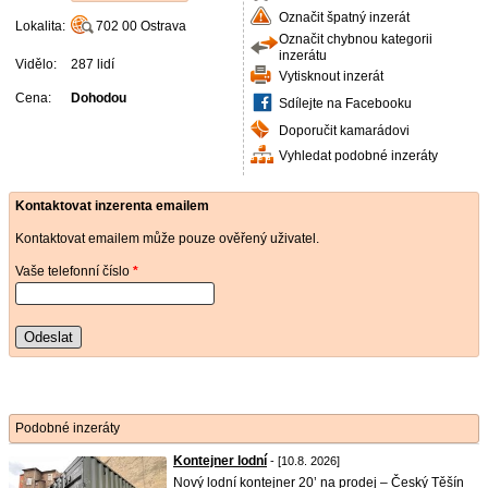
Označit špatný inzerát
Lokalita:
702 00
Ostrava
Označit chybnou kategorii
inzerátu
Vidělo:
287 lidí
Vytisknout inzerát
Cena:
Dohodou
Sdílejte na Facebooku
Doporučit kamarádovi
Vyhledat podobné inzeráty
Kontaktovat inzerenta emailem
Kontaktovat emailem může pouze ověřený uživatel.
Vaše telefonní číslo
*
Odeslat
Podobné inzeráty
Kontejner lodní
- [10.8. 2026]
Nový lodní kontejner 20’ na prodej – Český Těšín