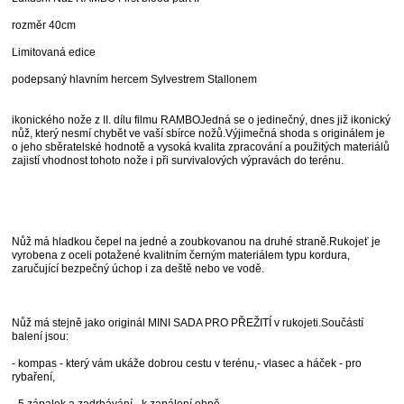
rozměr 40cm
Limitovaná edice
podepsaný hlavním hercem Sylvestrem Stallonem
ikonického nože z II. dílu filmu RAMBOJedná se o jedinečný, dnes již ikonický
nůž, který nesmí chybět ve vaší sbírce nožů.Výjimečná shoda s originálem je
o jeho sběratelské hodnotě a vysoká kvalita zpracování a použitých materiálů
zajistí vhodnost tohoto nože i při survivalových výpravách do terénu.
Nůž má hladkou čepel na jedné a zoubkovanou na druhé straně.Rukojeť je
vyrobena z oceli potažené kvalitním černým materiálem typu kordura,
zaručující bezpečný úchop i za deště nebo ve vodě.
Nůž má stejně jako originál MINI SADA PRO PŘEŽITÍ v rukojeti.Součástí
balení jsou:
- kompas - který vám ukáže dobrou cestu v terénu,- vlasec a háček - pro
rybaření,