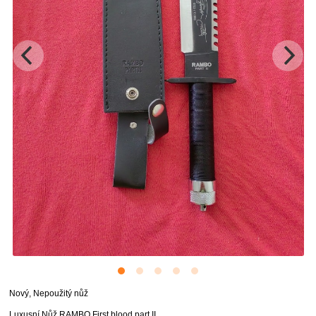
Nový, Nepoužitý nůž
Luxusní Nůž RAMBO First blood part II