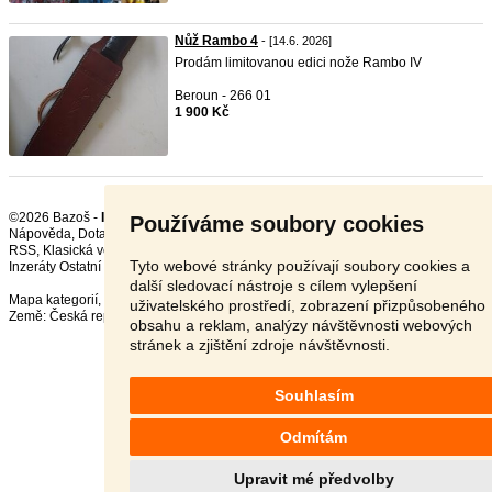
Nůž Rambo 4
- [14.6. 2026]
Prodám limitovanou edici nože Rambo IV
Beroun - 266 01
1 900 Kč
©2026 Bazoš -
Inzerce, Bazar Sběratelství
Používáme soubory cookies
Nápověda
,
Dotazy
,
Hodnocení
,
Kontakt
,
Reklama
,
Podmínky
,
Ochrana údajů
,
RSS
,
Tyto webové stránky používají soubory cookies a
Inzeráty Ostatní celkem:
149708
, za 24 hodin:
3338
další sledovací nástroje s cílem vylepšení
Mapa kategorií
,
Nejvyhledávanější výrazy
uživatelského prostředí, zobrazení přizpůsobeného
Země:
Česká republika
,
Slovensko
,
Polsko
,
Rakousko
obsahu a reklam, analýzy návštěvnosti webových
stránek a zjištění zdroje návštěvnosti.
Souhlasím
Odmítám
Upravit mé předvolby