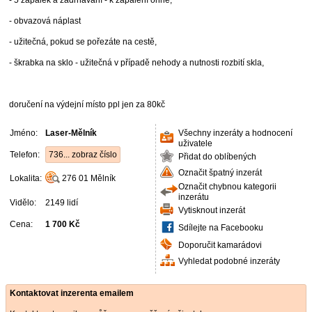
- 5 zápalek a zadrhávání - k zapálení ohně,
- obvazová náplast
- užitečná, pokud se pořezáte na cestě,
- škrabka na sklo - užitečná v případě nehody a nutnosti rozbití skla,
doručení na výdejní místo ppl jen za 80kč
Jméno:
Laser-Mělník
Všechny inzeráty a hodnocení
uživatele
Telefon:
736... zobraz číslo
Přidat do oblíbených
Označit špatný inzerát
Lokalita:
276 01
Mělník
Označit chybnou kategorii
inzerátu
Vidělo:
2149 lidí
Vytisknout inzerát
Cena:
1 700 Kč
Sdílejte na Facebooku
Doporučit kamarádovi
Vyhledat podobné inzeráty
Kontaktovat inzerenta emailem