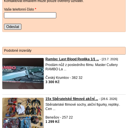
Kontaktovat emailem může pouze ověřený uživatel.
Vaše telefonní číslo
*
Odeslat
Podobné inzeráty
Rambo: Last Blood Replika 1/1 ...
- [23.7. 2026]
Prodám nůž z posledního filmu. Master Cutlery
RAMBO La ...
Český Krumlov - 382 32
3 300 Kč
15x Sběratelské filmové akční ...
- [28.6. 2026]
Sběratelské filmové sochy, akční figurky, repliky..
Cen ...
Benešov - 257 22
1 299 Kč