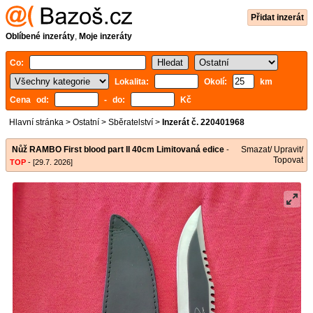
Přidat inzerát
Oblíbené inzeráty
,
Moje inzeráty
Co:
Lokalita:
Okolí:
km
Cena od:
- do:
Kč
Hlavní stránka
>
Ostatní
>
Sběratelství
>
Inzerát č. 220401968
Nůž RAMBO First blood part II 40cm Limitovaná edice
Smazat/ Upravit/
-
Topovat
TOP
- [29.7. 2026]