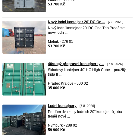
53 700 Kč
Nový lodní kontejner 20' DC On ...
- [7.8. 2026]
Nový lodní kontejner 20' DC One Trip Prodáme
nový lodn ...
Mělník - 276 01
53 700 Kč
40stopý přepravní kontejner ty ...
- [7.8. 2026]
Skladový kontejner 40' HC High Cube – použitý,
třída II ...
Hradec Králové - 500 02
35 000 Kč
Lodní kontejnery
- [7.8. 2026]
Prodám dva kusy lodních 20” kontejnerů, oba
téměř nové ...
Nymburk - 288 02
59 900 Kč