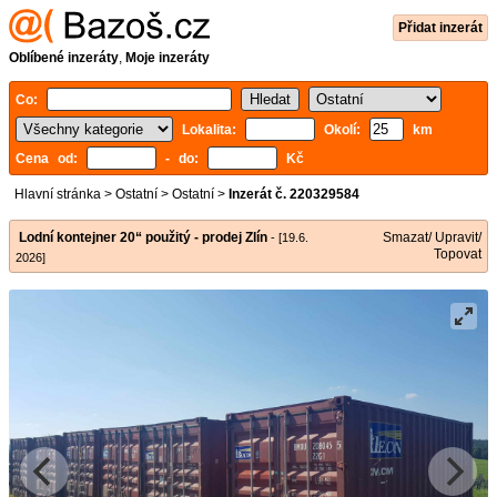
Přidat inzerát
Oblíbené inzeráty
,
Moje inzeráty
Co:
Lokalita:
Okolí:
km
Cena od:
- do:
Kč
Hlavní stránka
>
Ostatní
>
Ostatní
>
Inzerát č. 220329584
Lodní kontejner 20“ použitý - prodej Zlín
Smazat/ Upravit/
- [19.6.
Topovat
2026]