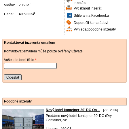
inzerátu
Vidělo:
206 lidí
Vytisknout inzerát
Cena:
49 500 Kč
Sdílejte na Facebooku
Doporučit kamarádovi
Vyhledat podobné inzeráty
Kontaktovat inzerenta emailem
Kontaktovat emailem může pouze ověřený uživatel.
Vaše telefonní číslo
*
Odeslat
Podobné inzeráty
Nový lodní kontejner 20' DC On ...
- [7.8. 2026]
Prodáme nový lodní kontejner 20' DC (Dry
Container) ve ...
Liberec - 460 01