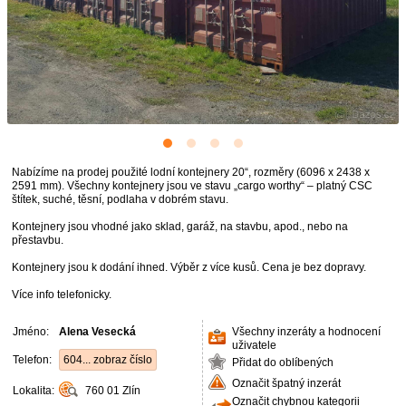
Nabízíme na prodej použité lodní kontejnery 20“, rozměry (6096 x 2438 x
2591 mm). Všechny kontejnery jsou ve stavu „cargo worthy“ – platný CSC
štítek, suché, těsní, podlaha v dobrém stavu.
Kontejnery jsou vhodné jako sklad, garáž, na stavbu, apod., nebo na
přestavbu.
Kontejnery jsou k dodání ihned. Výběr z více kusů. Cena je bez dopravy.
Více info telefonicky.
Jméno:
Alena Vesecká
Všechny inzeráty a hodnocení
uživatele
Telefon:
604... zobraz číslo
Přidat do oblíbených
Označit špatný inzerát
Lokalita:
760 01
Zlín
Označit chybnou kategorii