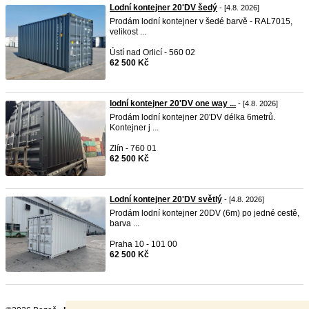
Lodní kontejner 20'DV šedý
- [4.8. 2026]
Prodám lodní kontejner v šedé barvě - RAL7015,
velikost ...
Ústí nad Orlicí - 560 02
62 500 Kč
lodní kontejner 20'DV one way ...
- [4.8. 2026]
Prodám lodní kontejner 20'DV délka 6metrů.
Kontejner j ...
Zlín - 760 01
62 500 Kč
Lodní kontejner 20'DV světlý
- [4.8. 2026]
Prodám lodní kontejner 20DV (6m) po jedné cestě,
barva ...
Praha 10 - 101 00
62 500 Kč