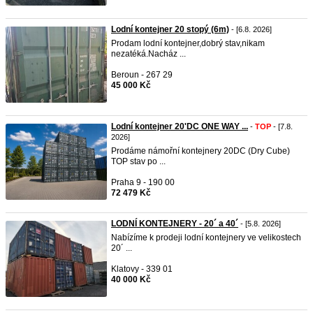
Lodní kontejner 20 stopý (6m)
- [6.8. 2026]
Prodam lodní kontejner,dobrý stav,nikam
nezatéká.Nacház ...
Beroun - 267 29
45 000 Kč
Lodní kontejner 20'DC ONE WAY ...
-
TOP
- [7.8.
2026]
Prodáme námořní kontejnery 20DC (Dry Cube)
TOP stav po ...
Praha 9 - 190 00
72 479 Kč
LODNÍ KONTEJNERY - 20´ a 40´
- [5.8. 2026]
Nabízíme k prodeji lodní kontejnery ve velikostech
20´ ...
Klatovy - 339 01
40 000 Kč