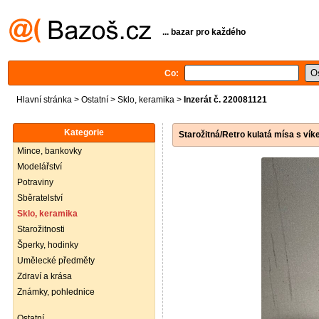
... bazar pro každého
Co:
Hlavní stránka
>
Ostatní
>
Sklo, keramika
>
Inzerát č. 220081121
Kategorie
Starožitná/Retro kulatá mísa s ví
Mince, bankovky
Modelářství
Potraviny
Sběratelství
Sklo, keramika
Starožitnosti
Šperky, hodinky
Umělecké předměty
Zdraví a krása
Známky, pohlednice
Ostatní