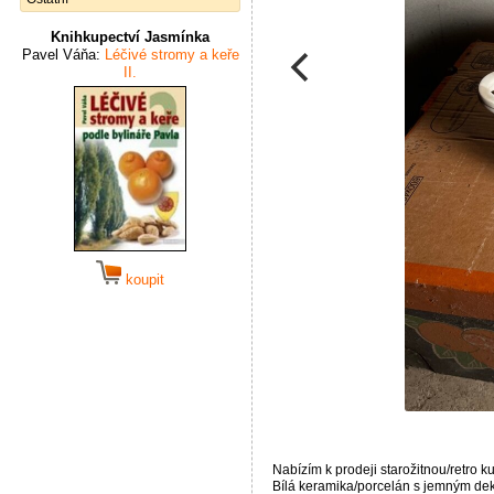
Knihkupectví Jasmínka
Pavel Váňa:
Léčivé stromy a keře
II.
koupit
Nabízím k prodeji starožitnou/retro k
Bílá keramika/porcelán s jemným dek