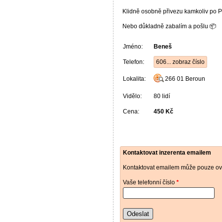
Klidně osobně přivezu kamkoliv po P
Nebo důkladně zabalím a pošlu 📦
Jméno:
Beneš
Telefon:
606... zobraz číslo
Lokalita:
266 01
Beroun
Vidělo:
80 lidí
Cena:
450 Kč
Kontaktovat inzerenta emailem
Kontaktovat emailem může pouze ově
Vaše telefonní číslo
*
Odeslat