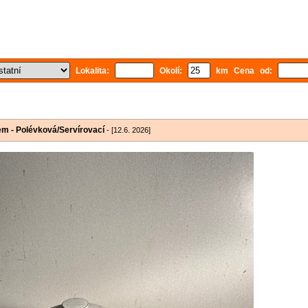
Lokalita:
Okolí:
km Cena od:
kem - Polévková/Servírovací
- [12.6. 2026]