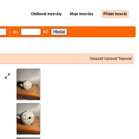
Oblíbené inzeráty
Moje inzeráty
Přidat inzerát
- do:
Kč
Smazat/ Upravit/ Topovat