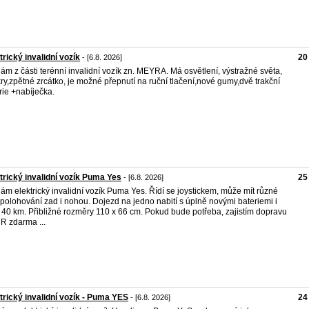
trický invalidní vozík
20
- [6.8. 2026]
ám z části terénní invalidní vozík zn. MEYRA. Má osvětlení, výstražné světa,
kry,zpětné zrcátko, je možné přepnutí na ruční tlačení,nové gumy,dvě trakční
rie +nabíječka.
trický invalidní vozík Puma Yes
25
- [6.8. 2026]
ám elektrický invalidní vozík Puma Yes. Řídí se joystickem, může mít různé
 polohování zad i nohou. Dojezd na jedno nabití s úplně novými bateriemi i
 40 km. Přibližné rozměry 110 x 66 cm. Pokud bude potřeba, zajistím dopravu
R zdarma ...
trický invalidní vozík - Puma YES
24
- [6.8. 2026]