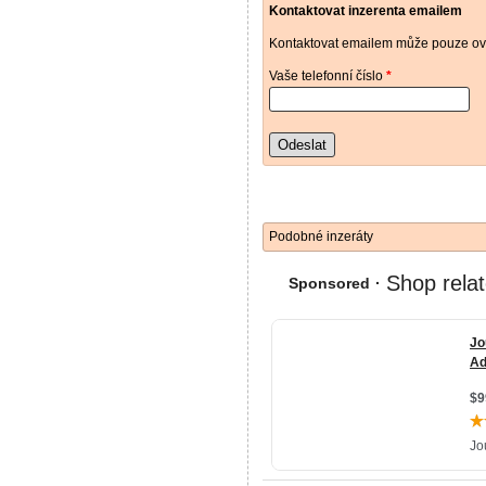
Kontaktovat inzerenta emailem
Kontaktovat emailem může pouze ově
Vaše telefonní číslo
*
Odeslat
Podobné inzeráty