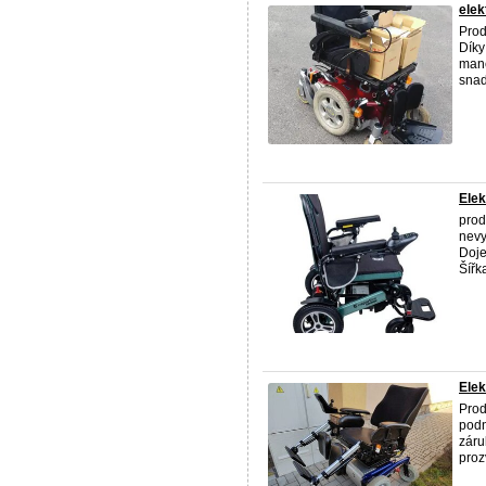
elek
Prod
Díky
mané
snad
Elek
prod
nevy
Doje
Šířka
Elek
Prod
podn
záru
proz