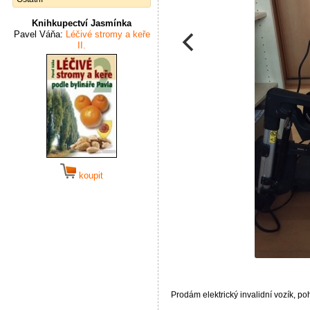
Knihkupectví Jasmínka
Pavel Váňa:
Léčivé stromy a keře
II.
koupit
Prodám elektrický invalidní vozík, po