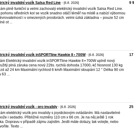
trický invalidní vozík Salsa Red Line
9 
- [6.8. 2026]
ám plně funkční a velmi zachovalý elektrický invalidní vozík Salsa Red Line.
 pohonu středních kol se vozík snadno otáčí téměř na místě a nabízí výbornou
vrovatelnost i v omezených prostorách. velmi úzká základna – pouze 52 cm
né ot ...
trický invalidní vozík inSPORTline Hawkie II • 700W
17
- [6.8. 2026]
ám Elektrický invalidní vozík inSPORTline Hawkie II • 700W uplně nový
užitý plná záruka cena nový 22tis. rychlá dohoda 17000,-kč Nosnost 130 kg
zd až 24 km Maximální rychlost 6 km/h Maximální stoupání 12 ° Délka 90 cm
 63 ...
trický invalidní vozík - pro invalidy
25
- [6.8. 2026]
ám elektrický vozík pro invalidy s joystickovým ovládáním. Má nastavitelné
ože i sedadlo. Přibližné rozměry 110 cm x 66 cm. Je na něj ještě 1 rok
ka. Dopravu v případě zájmu zajistím. Jestli máte dotazy, tak volejte, nebo
voňte. Texto ...