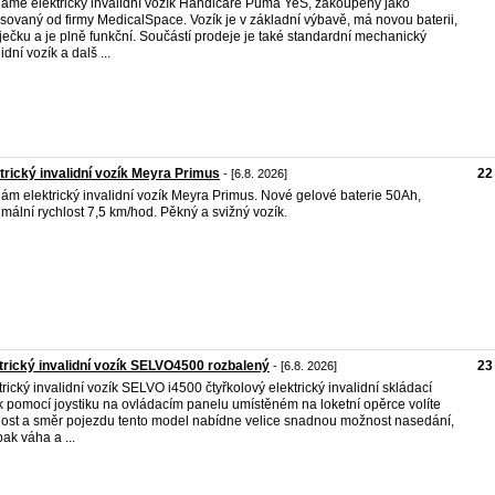
áme elektrický invalidní vozík Handicare Puma YeS, zakoupený jako
sovaný od firmy MedicalSpace. Vozík je v základní výbavě, má novou baterii,
ječku a je plně funkční. Součástí prodeje je také standardní mechanický
idní vozík a dalš ...
trický invalidní vozík Meyra Primus
22
- [6.8. 2026]
ám elektrický invalidní vozík Meyra Primus. Nové gelové baterie 50Ah,
mální rychlost 7,5 km/hod. Pěkný a svižný vozík.
trický invalidní vozík SELVO4500 rozbalený
23
- [6.8. 2026]
trický invalidní vozík SELVO i4500 čtyřkolový elektrický invalidní skládací
k pomocí joystiku na ovládacím panelu umístěném na loketní opěrce volíte
lost a směr pojezdu tento model nabídne velice snadnou možnost nasedání,
ak váha a ...