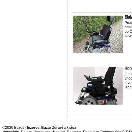
Elek
Prod
nast
po Č
zavo
Repa
je e
vhod
levo
jedn
©2026 Bazoš -
Inzerce, Bazar Zdraví a krása