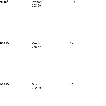
990 Kč
Praha 9
18 x
193 00
 000 Kč
Vsetín
17 x
756 62
 900 Kč
Brno
13 x
602 00