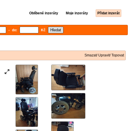
Oblíbené inzeráty
Moje inzeráty
Přidat inzerát
- do:
Kč
Smazat/ Upravit/ Topovat