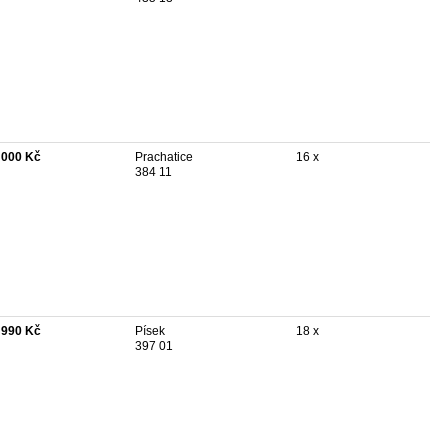
 000 Kč
Prachatice
16 x
384 11
 990 Kč
Písek
18 x
397 01