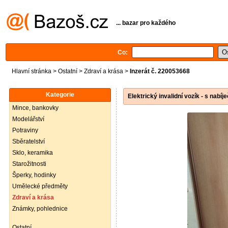
... bazar pro každého
Co:
Hlavní stránka
>
Ostatní
>
Zdraví a krása
>
Inzerát č. 220053668
Kategorie
Elektrický invalidní vozík - s nabíj
Mince, bankovky
Modelářství
Potraviny
Sběratelství
Sklo, keramika
Starožitnosti
Šperky, hodinky
Umělecké předměty
Zdraví a krása
Známky, pohlednice
Ostatní