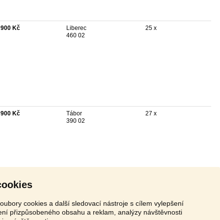
 900 Kč
Liberec
25 x
460 02
 900 Kč
Tábor
27 x
390 02
cookies
oubory cookies a další sledovací nástroje s cílem vylepšení
zení přizpůsobeného obsahu a reklam, analýzy návštěvnosti