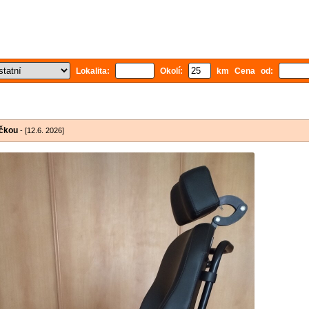
Lokalita:
Okolí:
km Cena od:
ečkou
- [12.6. 2026]