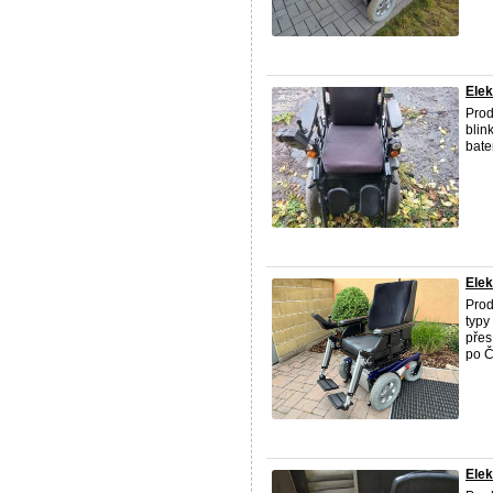
Elek
Prod
blin
bate
Elek
Prod
typy
přes
po Č
Elek