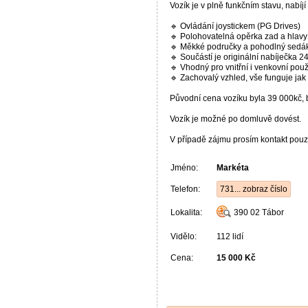
Vozík je v plně funkčním stavu, nabíjí
🔹 Ovládání joystickem (PG Drives)
🔹 Polohovatelná opěrka zad a hlavy
🔹 Měkké područky a pohodlný sedá
🔹 Součástí je originální nabíječka 24
🔹 Vhodný pro vnitřní i venkovní použi
🔹 Zachovalý vzhled, vše funguje ja
Původní cena vozíku byla 39 000kč, b
Vozík je možné po domluvě dovést.
V případě zájmu prosím kontakt pou
Jméno:
Markéta
Telefon:
731... zobraz číslo
Lokalita:
390 02
Tábor
Vidělo:
112 lidí
Cena:
15 000 Kč