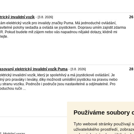
trický invalidní vozík
26
- [3.8. 2026]
ám elektrický vozík pro invalidy značky Puma. Má jednoduché ovládání,
avitelné polohy sedadla a ovládá se joystickem. Dopravu umím zajistit zdarma
R. Pokud budete mít zájem nebo vás napadnou nějaké dotazy, klidně mi
lejte.
sovaný elektrický invalidní vozík Puma
28
- [3.8. 2026]
lektrický invalidní vozík, který je spolehlivý a má joystickové ovládání. Je
ný pro praváky i leváky, díky možnosti umístění joysticku na pravou nebo
u stranu vozíku. Podnože i područe jsou nastavitelné a odjímatelné. Pro
oduchou ručn ...
Používáme soubory 
Tyto webové stránky používají s
uživatelského prostředí, zobra