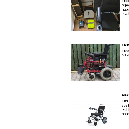
Prod
repa
nabí
inval
Elek
Prod
Maxi
elek
Elek
vozí
rych
naop