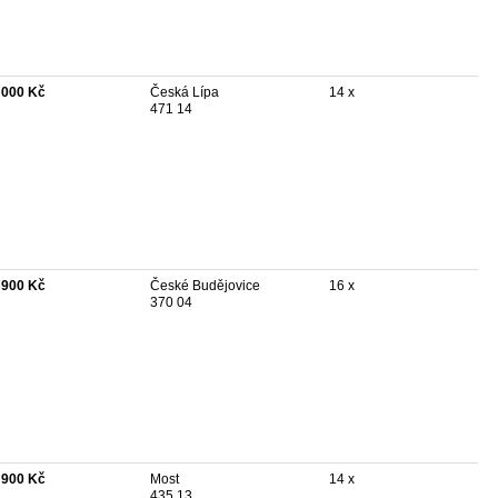
 000 Kč
Česká Lípa
14 x
471 14
 900 Kč
České Budějovice
16 x
370 04
 900 Kč
Most
14 x
435 13