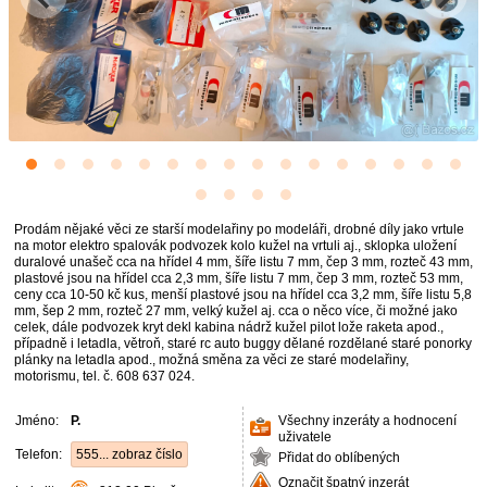
Prodám nějaké věci ze starší modelařiny po modeláři, drobné díly jako vrtule
na motor elektro spalovák podvozek kolo kužel na vrtuli aj., sklopka uložení
duralové unašeč cca na hřídel 4 mm, šíře listu 7 mm, čep 3 mm, rozteč 43 mm,
plastové jsou na hřídel cca 2,3 mm, šíře listu 7 mm, čep 3 mm, rozteč 53 mm,
ceny cca 10-50 kč kus, menší plastové jsou na hřídel cca 3,2 mm, šíře listu 5,8
mm, šep 2 mm, rozteč 27 mm, velký kužel aj. cca o něco více, či možné jako
celek, dále podvozek kryt dekl kabina nádrž kužel pilot lože raketa apod.,
případně i letadla, větroň, staré rc auto buggy dělané rozdělané staré ponorky
plánky na letadla apod., možná směna za věci ze staré modelařiny,
motorismu, tel. č. 608 637 024.
Jméno:
P.
Všechny inzeráty a hodnocení
uživatele
Telefon:
555... zobraz číslo
Přidat do oblíbených
Označit špatný inzerát