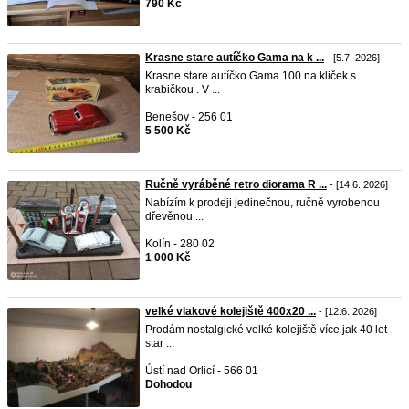
790 Kč
Krasne stare autíčko Gama na k ...
- [5.7. 2026]
Krasne stare autíčko Gama 100 na kliček s
krabičkou . V ...
Benešov - 256 01
5 500 Kč
Ručně vyráběné retro diorama R ...
- [14.6. 2026]
Nabízím k prodeji jedinečnou, ručně vyrobenou
dřevěnou ...
Kolín - 280 02
1 000 Kč
velké vlakové kolejiště 400x20 ...
- [12.6. 2026]
Prodám nostalgické velké kolejiště více jak 40 let
star ...
Ústí nad Orlicí - 566 01
Dohodou