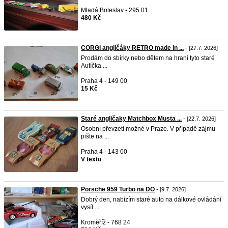
Mladá Boleslav - 295 01
480 Kč
CORGI angličáky RETRO made in ...
- [27.7. 2026]
Prodám do sbírky nebo dětem na hrani tyto staré
Autíčka ...
Praha 4 - 149 00
15 Kč
Staré angličaky Matchbox Musta ...
- [22.7. 2026]
Osobní převzetí možné v Praze. V případě zájmu
pište na ...
Praha 4 - 143 00
V textu
Porsche 959 Turbo na DO
- [9.7. 2026]
Dobrý den, nabízím staré auto na dálkové ovládání
vysíl ...
Kroměříž - 768 24