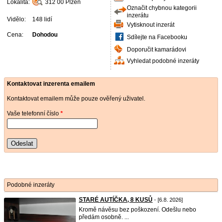
Lokalita:
312 00
Plzeň
Označit chybnou kategorii
inzerátu
Vidělo:
148 lidí
Vytisknout inzerát
Cena:
Dohodou
Sdílejte na Facebooku
Doporučit kamarádovi
Vyhledat podobné inzeráty
Kontaktovat inzerenta emailem
Kontaktovat emailem může pouze ověřený uživatel.
Vaše telefonní číslo
*
Odeslat
Podobné inzeráty
STARÉ AUTÍČKA, 8 KUSŮ
- [6.8. 2026]
Kromě návěsu bez poškození. Odešlu nebo
předám osobně. ...