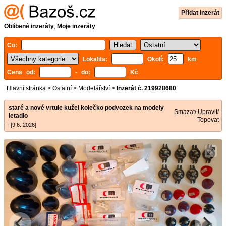
Přidat inzerát
Oblíbené inzeráty
,
Moje inzeráty
Co:
Lokalita:
Okolí:
km
Cena od:
- do:
Kč
Hlavní stránka
>
Ostatní
>
Modelářství
>
Inzerát č. 219928680
staré a nové vrtule kužel kolečko podvozek na modely
Smazat/ Upravit/
letadlo
Topovat
- [9.6. 2026]