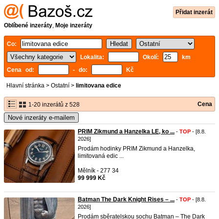
Přidat inzerát
Oblíbené inzeráty
,
Moje inzeráty
Co:
Lokalita:
Okolí:
km
Cena od:
- do:
Kč
Hlavní stránka
>
Ostatní
>
limitovana edice
Cena
1-20 inzerátů z 528
Nové inzeráty e-mailem
PRIM Zikmund a Hanzelka LE, ko ...
-
TOP
- [8.8.
2026]
Prodám hodinky PRIM Zikmund a Hanzelka,
limitovaná edic ...
Mělník - 277 34
99 999 Kč
Batman The Dark Knight Rises – ...
-
TOP
- [8.8.
2026]
Prodám sběratelskou sochu Batman – The Dark