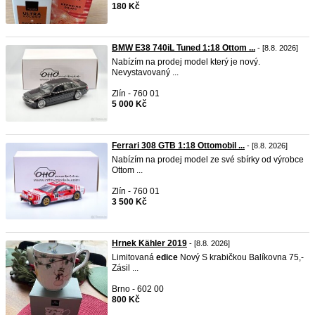
180 Kč
BMW E38 740iL Tuned 1:18 Ottom ...
- [8.8. 2026]
Nabízím na prodej model který je nový.
Nevystavovaný ...
Zlín - 760 01
5 000 Kč
Ferrari 308 GTB 1:18 Ottomobil ...
- [8.8. 2026]
Nabízím na prodej model ze své sbírky od výrobce
Ottom ...
Zlín - 760 01
3 500 Kč
Hrnek Kähler 2019
- [8.8. 2026]
Limitovaná
edice
Nový S krabičkou Balíkovna 75,-
Zásil ...
Brno - 602 00
800 Kč