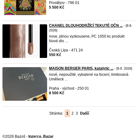
Prostějov - 796 01
5 500 Kč
CHANEL DLOUHODRŽÍCÍ TEKUTÉ OČN ...
- [8.8.
2026]
nove, jdnou vyzkousene, PC 1050 kc produkt
Nové dlo ...
Česká Lípa - 471 24
550 Kč
MAISON BERGER PARIS, katalytic ...
- [8.8. 2026]
nové, nepoužité, vybalené na focení, limitovaná
Uměleck ...
Praha - východ - 250 01
8 500 Kč
Stránka:
1
2
3
Další
©2026 Bazoš -
Inzerce, Bazar