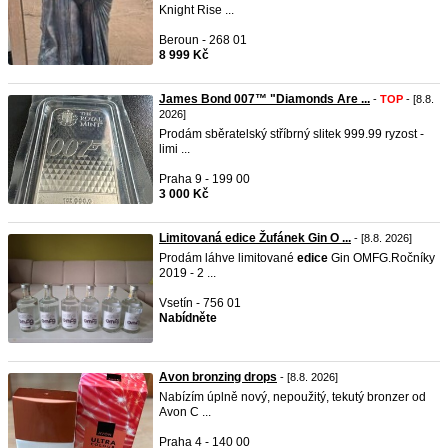
Knight Rise ...
Beroun - 268 01
8 999 Kč
James Bond 007™ "Diamonds Are ...
-
TOP
- [8.8.
2026]
Prodám sběratelský stříbrný slitek 999.99 ryzost -
limi ...
Praha 9 - 199 00
3 000 Kč
Limitovaná edice Žufánek Gin O ...
- [8.8. 2026]
Prodám láhve limitované
edice
Gin OMFG.Ročníky
2019 - 2 ...
Vsetín - 756 01
Nabídněte
Avon bronzing drops
- [8.8. 2026]
Nabízím úplně nový, nepoužitý, tekutý bronzer od
Avon C ...
Praha 4 - 140 00