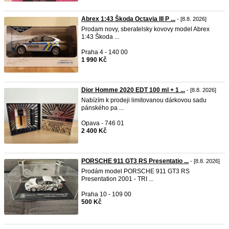
Abrex 1:43 Škoda Octavia III P ...
- [8.8. 2026]
Prodam novy, sberatelsky kovovy model Abrex
1:43 Škoda ...
Praha 4 - 140 00
1 990 Kč
Dior Homme 2020 EDT 100 ml + 1 ...
- [8.8. 2026]
Nabízím k prodeji limitovanou dárkovou sadu
pánského pa ...
Opava - 746 01
2 400 Kč
PORSCHE 911 GT3 RS Presentatio ...
- [8.8. 2026]
Prodám model PORSCHE 911 GT3 RS
Presentation 2001 - TRI ...
Praha 10 - 109 00
500 Kč