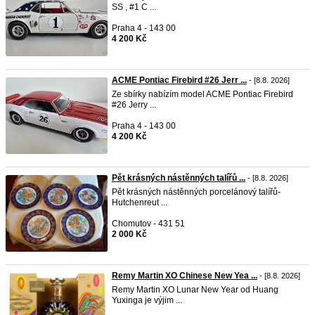
SS , #1 C ...
Praha 4 - 143 00
4 200 Kč
ACME Pontiac Firebird #26 Jerr ...
- [8.8. 2026]
Ze sbírky nabízím model ACME Pontiac Firebird
#26 Jerry ...
Praha 4 - 143 00
4 200 Kč
Pět krásných nástěnných talířů ...
- [8.8. 2026]
Pět krásných nástěnných porcelánový talířů-
Hutchenreut ...
Chomutov - 431 51
2 000 Kč
Remy Martin XO Chinese New Yea ...
- [8.8. 2026]
Remy Martin XO Lunar New Year od Huang
Yuxinga je výjim ...