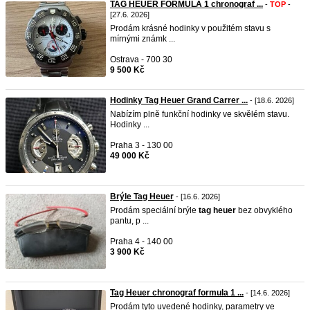
TAG HEUER FORMULA 1 chronograf ...
-
TOP
-
[27.6. 2026]
Prodám krásné hodinky v použitém stavu s
mírnými známk ...
Ostrava - 700 30
9 500 Kč
Hodinky Tag Heuer Grand Carrer ...
- [18.6. 2026]
Nabízím plně funkční hodinky ve skvělém stavu.
Hodinky ...
Praha 3 - 130 00
49 000 Kč
Brýle Tag Heuer
- [16.6. 2026]
Prodám speciální brýle
tag
heuer
bez obvyklého
pantu, p ...
Praha 4 - 140 00
3 900 Kč
Tag Heuer chronograf formula 1 ...
- [14.6. 2026]
Prodám tyto uvedené hodinky, parametry ve