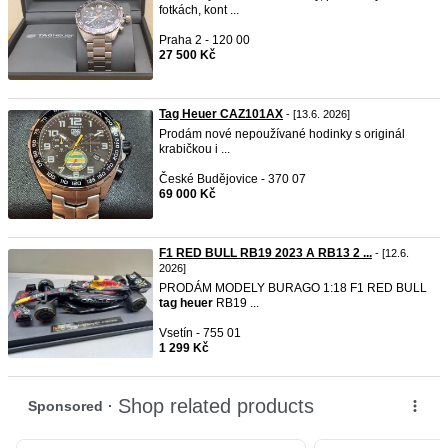
fotkách, kont ...
Praha 2 - 120 00
27 500 Kč
Tag Heuer CAZ101AX
- [13.6. 2026]
Prodám nové nepoužívané hodinky s originál
krabičkou i ...
České Budějovice - 370 07
69 000 Kč
F1 RED BULL RB19 2023 A RB13 2 ...
- [12.6.
2026]
PRODÁM MODELY BURAGO 1:18 F1 RED BULL
tag
heuer
RB19 ...
Vsetín - 755 01
1 299 Kč