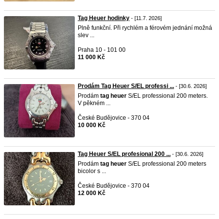
Tag Heuer hodinky
- [11.7. 2026]
Plně funkční. Při rychlém a férovém jednání možná
slev ...
Praha 10 - 101 00
11 000 Kč
Prodám Tag Heuer S/EL professi ...
- [30.6. 2026]
Prodám
tag
heuer
S/EL professional 200 meters.
V pěkném ...
České Budějovice - 370 04
10 000 Kč
Tag Heuer S/EL profesional 200 ...
- [30.6. 2026]
Prodám
tag
heuer
S/EL professional 200 meters
bicolor s ...
České Budějovice - 370 04
12 000 Kč