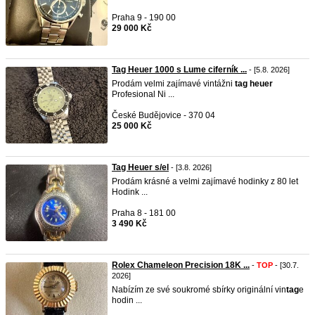
Praha 9 - 190 00
29 000 Kč
Tag Heuer 1000 s Lume ciferník ...
- [5.8. 2026]
Prodám velmi zajímavé vintážni
tag
heuer
Profesional Ni ...
České Budějovice - 370 04
25 000 Kč
Tag Heuer s/el
- [3.8. 2026]
Prodám krásné a velmi zajímavé hodinky z 80 let
Hodink ...
Praha 8 - 181 00
3 490 Kč
Rolex Chameleon Precision 18K ...
-
TOP
- [30.7.
2026]
Nabízím ze své soukromé sbírky originální vin
tag
e
hodin ...