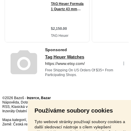
©2026 Bazoš -
Inzerce, Bazar
Nápověda
,
Dotazy
,
Hodnocení
,
Kontakt
,
Reklama
,
Podmínky
,
Ochrana údajů
,
RSS
,
Používáme soubory cookies
Inzeráty Ostatní celkem:
148973
, za 24 hodin:
3711
Mapa kategorií
,
Nejvyhledávanější výrazy
Tyto webové stránky používají soubory cookies a
Země:
Česká republika
,
Slovensko
,
Polsko
,
Rakousko
další sledovací nástroje s cílem vylepšení