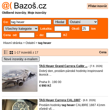
Přidat inzerát
Oblíbené inzeráty
,
Moje inzeráty
Co:
Lokalita:
Okolí:
km
Cena od:
- do:
Kč
Hlavní stránka
>
Ostatní
>
tag heuer
Cena
1-17 inzerátů z 17
Nové inzeráty e-mailem
TAG Heuer Grand Carrera Calibr ...
- [7.8. 2026]
Dobrý den, prodám pánské hodinky inspirované
ikonick ...
Praha 9 - 190 00
4 990 Kč
TAG Heuer Carrera CAL.1887
- [6.8. 2026]
Prodám hodinky
tag
heuer
CALIBRE 1887 41mm
včetně vš ...