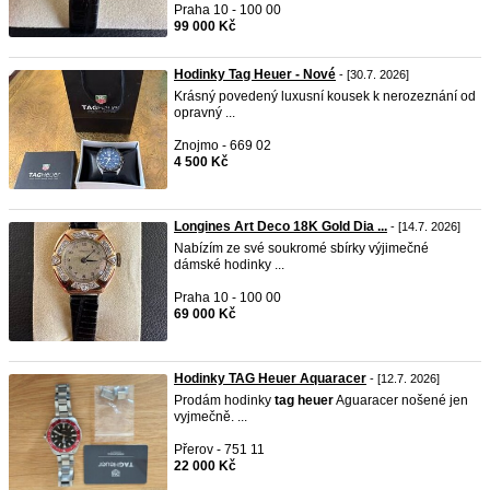
Praha 10 - 100 00
99 000 Kč
Hodinky Tag Heuer - Nové
- [30.7. 2026]
Krásný povedený luxusní kousek k nerozeznání od
opravný ...
Znojmo - 669 02
4 500 Kč
Longines Art Deco 18K Gold Dia ...
- [14.7. 2026]
Nabízím ze své soukromé sbírky výjimečné
dámské hodinky ...
Praha 10 - 100 00
69 000 Kč
Hodinky TAG Heuer Aquaracer
- [12.7. 2026]
Prodám hodinky
tag
heuer
Aguaracer nošené jen
vyjmečně. ...
Přerov - 751 11
22 000 Kč