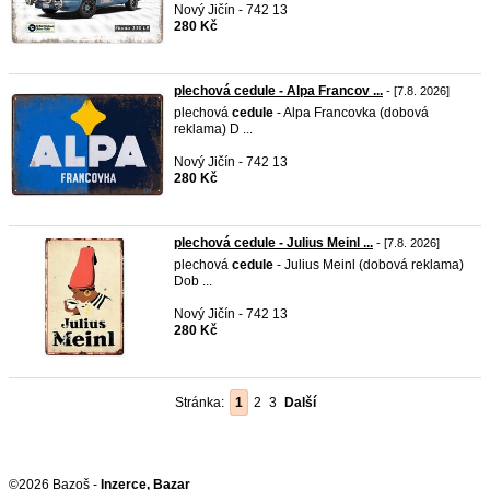
Nový Jičín - 742 13
280 Kč
plechová cedule - Alpa Francov ...
- [7.8. 2026]
plechová
cedule
- Alpa Francovka (dobová
reklama) D ...
Nový Jičín - 742 13
280 Kč
plechová cedule - Julius Meinl ...
- [7.8. 2026]
plechová
cedule
- Julius Meinl (dobová reklama)
Dob ...
Nový Jičín - 742 13
280 Kč
Stránka:
1
2
3
Další
©2026 Bazoš -
Inzerce, Bazar