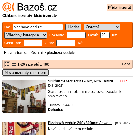
Přidat inzerát
Oblíbené inzeráty
,
Moje inzeráty
Co:
Lokalita:
Okolí:
km
Cena od:
- do:
Kč
Hlavní stránka
>
Ostatní
>
plechova cedule
Cena
1-20 inzerátů z 486
Nové inzeráty e-mailem
Sbírám STARÉ REKLAMY, REKLAMNÍ ...
-
TOP
-
[9.8. 2026]
Stará reklama, reklamní plechovka, zásobník,
smaltovaná ...
Trutnov - 544 01
Dohodou
Plechová cedule 200x300mm Jawa ...
- [8.8. 2026]
Nová plechová retro cedule