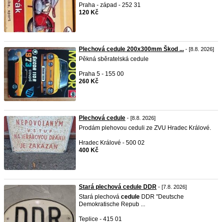
Praha - západ - 252 31
120 Kč
Plechová cedule 200x300mm Škod ...
- [8.8. 2026]
Pěkná sběratelská cedule
Praha 5 - 155 00
260 Kč
Plechová cedule
- [8.8. 2026]
Prodám plehovou ceduli ze ZVU Hradec Králové.
Hradec Králové - 500 02
400 Kč
Stará plechová cedule DDR
- [7.8. 2026]
Stará plechová
cedule
DDR "Deutsche
Demokratische Repub ...
Teplice - 415 01