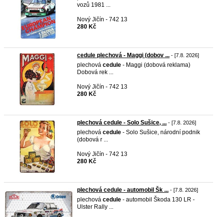
vozů 1981 ...
Nový Jičín - 742 13
280 Kč
cedule plechová - Maggi (dobov ...
- [7.8. 2026]
plechová
cedule
- Maggi (dobová reklama)
Dobová rek ...
Nový Jičín - 742 13
280 Kč
plechová cedule - Solo Sušice, ...
- [7.8. 2026]
plechová
cedule
- Solo Sušice, národní podnik
(dobová r ...
Nový Jičín - 742 13
280 Kč
plechová cedule - automobil Šk ...
- [7.8. 2026]
plechová
cedule
- automobil Škoda 130 LR -
Ulster Rally ...