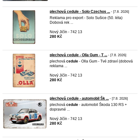
plechová cedule - Solo Czechos ...
- [7.8. 2026]
Reklama pro export - Solo Sušice (50. léta)
Dobová rek ...
Nový Jičín - 742 13
280 Kč
plechová cedule - Olla Gum - T ...
- [7.8. 2026]
plechová
cedule
- Olla Gum - Tvé zdraví (dobová
reklama ...
Nový Jičín - 742 13
280 Kč
plechová cedule - automobil Šk ...
- [7.8. 2026]
plechová
cedule
- automobil Škoda 130 RS +
dopravné ...
Nový Jičín - 742 13
280 Kč