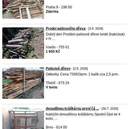
Praha 9 - 198 00
Zdarma
Prodej palivového dřeva
- [3.8. 2026]
Dobrý den Prodám palivové dřevo tvrdé (habr,buk)
v m ...
Vsetín - 755 01
1 600 Kč
Palivové dřevo
- [2.8. 2026]
Odkorky. Cena 750Kč/prm. 1 balík cca 2,5 prm.
Třebíč - 675 24
V textu
dvoudílnou králíkárnu první čá ...
- [30.7. 2026]
Nabízím dvoudílnou králíkárnu Spodní část se 4
kotci, ...
Brno - 614 00