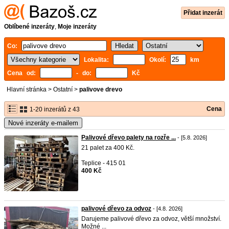
Přidat inzerát
Oblíbené inzeráty
,
Moje inzeráty
Co:
Lokalita:
Okolí:
km
Cena od:
- do:
Kč
Hlavní stránka
>
Ostatní
>
palivove drevo
Cena
1-20 inzerátů z 43
Nové inzeráty e-mailem
Palivové dřevo palety na rozře ...
- [5.8. 2026]
21 palet za 400 Kč.
Teplice - 415 01
400 Kč
palivové dřevo za odvoz
- [4.8. 2026]
Darujeme palivové dřevo za odvoz, větší množství.
Možné ...