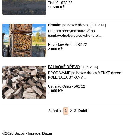
Třebíč - 675 22
11 500 Kč
Prodám palivové dřevo
- [6.7. 2026]
Prodám přebytek palivového
(smrkového/borovicového) dře ...
Havlíčkův Brod - 582 22
2 000 Kč
PALIVOVÉ DŘEVO
- [6.7. 2026]
PRODAVAME
palivove
drevo
MEKKE
drevo
POLENA ZA SYPANY ...
Ústí nad Orlicí - 561 12
1 000 Kč
Stránka:
1
2
3
Další
©2026 Bazoš -
Inzerce, Bazar