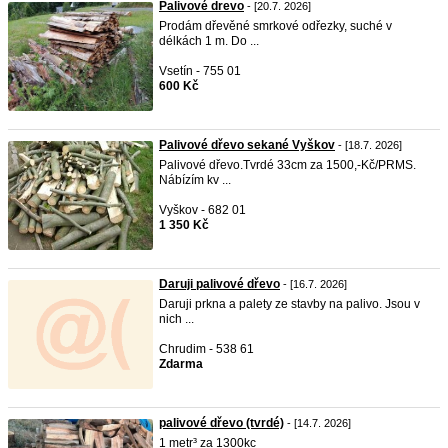
Palivové drevo
- [20.7. 2026]
Prodám dřevěné smrkové odřezky, suché v
délkách 1 m. Do ...
Vsetín - 755 01
600 Kč
Palivové dřevo sekané Vyškov
- [18.7. 2026]
Palivové dřevo.Tvrdé 33cm za 1500,-Kč/PRMS.
Nábízím kv ...
Vyškov - 682 01
1 350 Kč
Daruji palivové dřevo
- [16.7. 2026]
Daruji prkna a palety ze stavby na palivo. Jsou v
nich ...
Chrudim - 538 61
Zdarma
palivové dřevo (tvrdé)
- [14.7. 2026]
1 metr³ za 1300kc