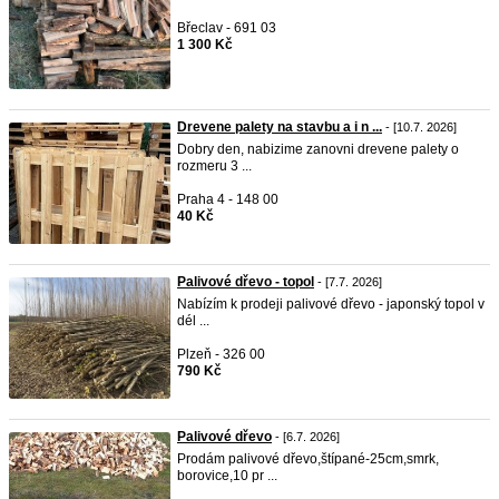
Břeclav - 691 03
1 300 Kč
Drevene palety na stavbu a i n ...
- [10.7. 2026]
Dobry den, nabizime zanovni drevene palety o
rozmeru 3 ...
Praha 4 - 148 00
40 Kč
Palivové dřevo - topol
- [7.7. 2026]
Nabízím k prodeji palivové dřevo - japonský topol v
dél ...
Plzeň - 326 00
790 Kč
Palivové dřevo
- [6.7. 2026]
Prodám palivové dřevo,štípané-25cm,smrk,
borovice,10 pr ...