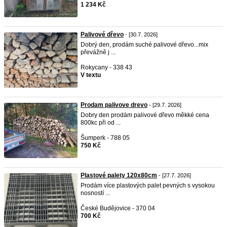
1 234 Kč
Palivové dřevo
- [30.7. 2026]
Dobrý den, prodám suché palivové dřevo...mix
převážně j ...
Rokycany - 338 43
V textu
Prodam palivove drevo
- [29.7. 2026]
Dobry den prodám palivové dřevo měkké cena
800kc při od ...
Šumperk - 788 05
750 Kč
Plastové palety 120x80cm
- [27.7. 2026]
Prodám více plastových palet pevných s vysokou
nosností ...
České Budějovice - 370 04
700 Kč