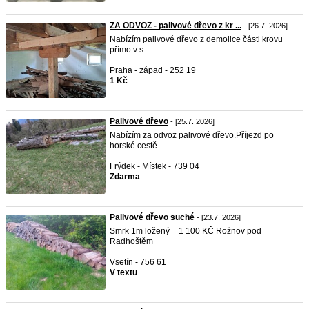
ZA ODVOZ - palivové dřevo z kr ...
- [26.7. 2026]
Nabízím palivové dřevo z demolice části krovu
přímo v s ...
Praha - západ - 252 19
1 Kč
Palivové dřevo
- [25.7. 2026]
Nabízím za odvoz palivové dřevo.Příjezd po
horské cestě ...
Frýdek - Místek - 739 04
Zdarma
Palivové dřevo suché
- [23.7. 2026]
Smrk 1m ložený = 1 100 KČ Rožnov pod
Radhoštěm
Vsetín - 756 61
V textu