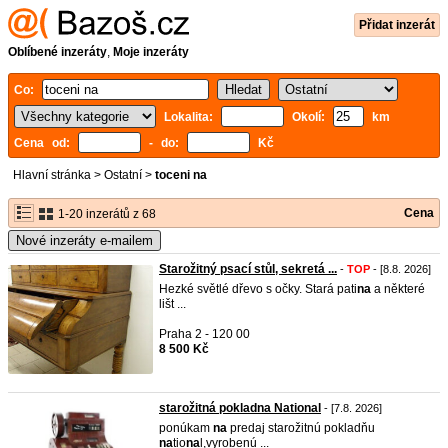
Přidat inzerát
Oblíbené inzeráty
,
Moje inzeráty
Co:
Lokalita:
Okolí:
km
Cena od:
- do:
Kč
Hlavní stránka
>
Ostatní
>
toceni na
Cena
1-20 inzerátů z 68
Nové inzeráty e-mailem
Starožitný psací stůl, sekretá ...
-
TOP
- [8.8. 2026]
Hezké světlé dřevo s očky. Stará pati
na
a některé
lišt ...
Praha 2 - 120 00
8 500 Kč
starožitná pokladna National
- [7.8. 2026]
ponúkam
na
predaj starožitnú pokladňu
na
tio
na
l,vyrobenú ...