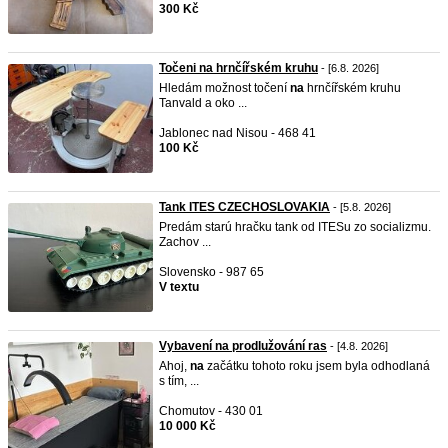
300 Kč
Točeni na hrnčířském kruhu
- [6.8. 2026]
Hledám možnost točení
na
hrnčířském kruhu
Tanvald a oko ...
Jablonec nad Nisou - 468 41
100 Kč
Tank ITES CZECHOSLOVAKIA
- [5.8. 2026]
Predám starú hračku tank od ITESu zo socializmu.
Zachov ...
Slovensko - 987 65
V textu
Vybavení na prodlužování ras
- [4.8. 2026]
Ahoj,
na
začátku tohoto roku jsem byla odhodlaná
s tím, ...
Chomutov - 430 01
10 000 Kč