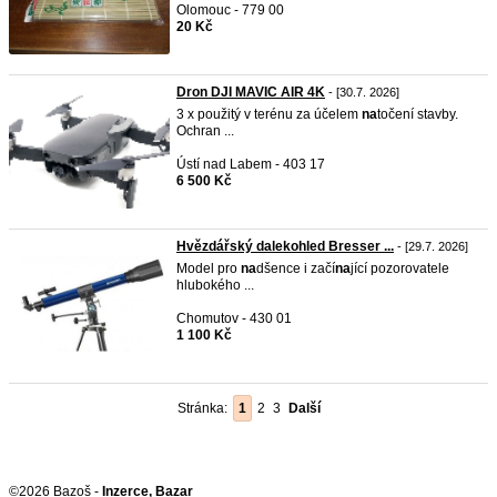
Olomouc - 779 00
20 Kč
Dron DJI MAVIC AIR 4K
- [30.7. 2026]
3 x použitý v terénu za účelem
na
točení stavby.
Ochran ...
Ústí nad Labem - 403 17
6 500 Kč
Hvězdářský dalekohled Bresser ...
- [29.7. 2026]
Model pro
na
dšence i začí
na
jící pozorovatele
hlubokého ...
Chomutov - 430 01
1 100 Kč
Stránka:
1
2
3
Další
©2026 Bazoš -
Inzerce, Bazar