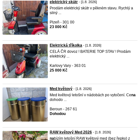
elektrický skútr
- [1.8. 2026]
Prodám elektrický skútr v pěkném stavu. Rychlý a
silný ...
Plzeň - 301 00
23 000 Kč
Elektrická tříkolka
- [1.8. 2026]
CELÁ ČR dovoz ! BATERIE TOP STAV ! Prodám
elektrický ...
Karlovy Vary - 363 01
25 000 Kč
Med květový
- [1.8. 2026]
Med květový letošní v nádobách po vytočení. Ce
na
dohodo ...
Beroun - 267 61
Dohodou
RAW květový Med 2026
- [1.8. 2026]
na
bízím letošní RAW květový med (bez řepky) z