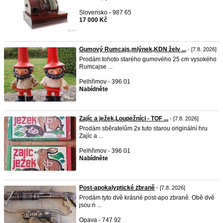
Slovensko - 987 65
17 000 Kč
Gumový Rumcajs,mlýnek,KDN želv ...
- [7.8. 2026]
Prodám tohoto starého gumového 25 cm vysokého
Rumcajse ...
Pelhřimov - 396 01
Nabídněte
Zajíc a ježek,Loupežníci - TOF ...
- [7.8. 2026]
Prodám sběratelům 2x tuto starou originální hru
Zajíc a ...
Pelhřimov - 396 01
Nabídněte
Post-apokalyptické zbraně
- [7.8. 2026]
Prodám tyto dvě krásné post-apo zbraně. Obě dvě
jsou n ...
Opava - 747 92