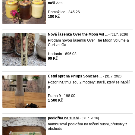
na
ší vlas ...
Domažlice - 345 26
180 Kč
Nová řasenka Over the Moon Vol ...
- [31.7. 2026]
Prodám novou řasenku Over The Moon Volume &
Curl zn. Ga ...
Hodonín - 696 03
99 Kč
Ústní sprcha Philips Sonicare ...
- [31.7. 2026]
Pozor!
na
trhu jsou 2 modely: starší, který se
na
bíjí
p ...
Praha 9 - 198 00
1 500 Kč
podložka na sushi
- [30.7. 2026]
bambusová podložka na točení sushi, přebytky z
obchodu