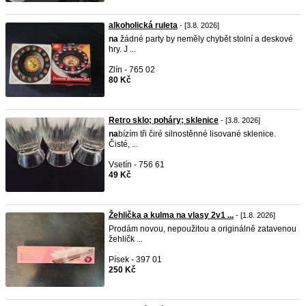
alkoholická ruleta
- [3.8. 2026]
na
žádné party by neměly chybět stolní a deskové
hry. J ...
Zlín - 765 02
80 Kč
Retro sklo; poháry; sklenice
- [3.8. 2026]
na
bízím tři čiré silnostěnné lisované sklenice.
Čisté, ...
Vsetín - 756 61
49 Kč
Žehlička a kulma na vlasy 2v1 ...
- [1.8. 2026]
Prodám novou, nepoužitou a originálně zatavenou
žehličk ...
Písek - 397 01
250 Kč