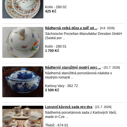
Kolín - 280 02
425 Kč
Nádherná velká dóza a talíř od ...
- [4.8. 2026]
Sächsische Porzellan-Manufaktur Dresden GmbH
(Saská por ...
Kolín - 280 01
1 700 Kč
Nádherný starožitný modrý porc ...
- [31.7. 2026]
Nádherná starožitná porcelánová nádoba s
modrým romanti ...
Karlovy Vary - 362 72
2 500 Kč
Luxusní kávová sada pro dva
- [21.7. 2026]
Nádherná porcelánová sada z Karlových Varů,
made in Cze ...
Třebíč - 674 01