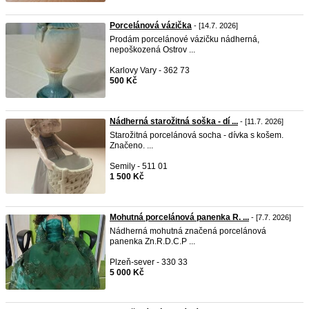
Porcelánová vázička
- [14.7. 2026]
Prodám porcelánové vázičku nádherná,
nepoškozená Ostrov ...
Karlovy Vary - 362 73
500 Kč
Nádherná starožitná soška - dí ...
- [11.7. 2026]
Starožitná porcelánová socha - dívka s košem.
Značeno. ...
Semily - 511 01
1 500 Kč
Mohutná porcelánová panenka R. ...
- [7.7. 2026]
Nádherná mohutná značená porcelánová
panenka Zn.R.D.C.P ...
Plzeň-sever - 330 33
5 000 Kč