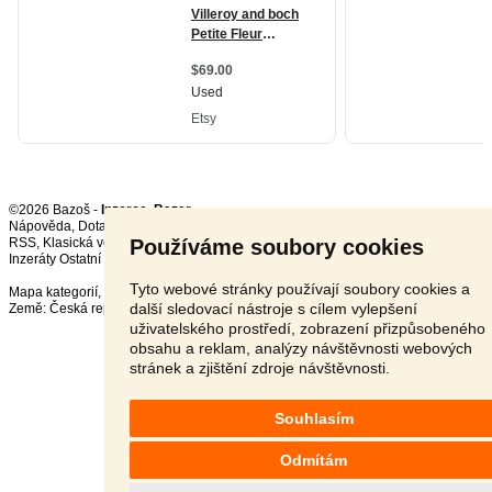
©2026 Bazoš -
Inzerce, Bazar
Nápověda
,
Dotazy
,
Hodnocení
,
Kontakt
,
Reklama
,
Podmínky
,
Ochrana údajů
,
Používáme soubory cookies
RSS
,
Inzeráty Ostatní celkem:
149083
, za 24 hodin:
3710
Tyto webové stránky používají soubory cookies a
Mapa kategorií
,
Nejvyhledávanější výrazy
další sledovací nástroje s cílem vylepšení
Země:
Česká republika
,
Slovensko
,
Polsko
,
Rakousko
uživatelského prostředí, zobrazení přizpůsobeného
obsahu a reklam, analýzy návštěvnosti webových
stránek a zjištění zdroje návštěvnosti.
Souhlasím
Odmítám