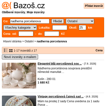
Přidat inzerát
Oblíbené inzeráty
,
Moje inzeráty
Co:
Lokalita:
Okolí:
km
Cena od:
- do:
Kč
Hlavní stránka
>
Ostatní
>
nadherna porcelanova
Cena
1-17 inzerátů z 17
Nové inzeráty e-mailem
Elegantní bílá porcelánová sou ...
- [7.8. 2026]
Nádherna porcelánova souprava prestižní
německé manufak ...
Kolín - 280 01
1 680 Kč
Vintage porcelánová čajová sad ...
- [4.8. 2026]
Mám na prodej 2 sady Cena uvedena za 1 sadu
Porce ...