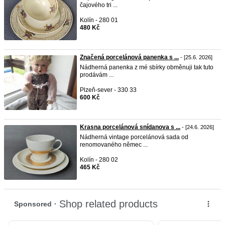
čajového tri ...
Kolín - 280 01
480 Kč
Značená porcelánová panenka s ...
- [25.6. 2026]
Nádherná panenka z mé sbírky obměnuji tak tuto
prodávám ...
Plzeň-sever - 330 33
600 Kč
Krasna porcelánová snídanova s ...
- [24.6. 2026]
Nádherná vintage porcelánová sada od
renomovaného němec ...
Kolín - 280 02
465 Kč