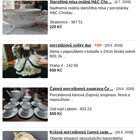
Starožitná mísa oválná H&C Cho ...
- [4.7. 2026]
Nadherná oválná starožitná mísa z porcelánky
H&C Chodau ...
Strakonice - 387 51
220 Kč
porcelánová sošky dux
-
TOP
- [29.6. 2026]
dáma s papouškem v kobaltu v-24cm široká sukně
800, že ...
Praha 4 - 142 00
650 Kč
Čajová porcelánová souprava-Če ...
- [29.6. 2026]
Porcelánová kávová (čajová) souprava. Nová a
nepoužívan ...
Ústí nad Labem - 403 23
650 Kč
Krásná porcelánová čajová sada ...
- [26.6. 2026]
Objevte eleganci okouzlujícího bavorského