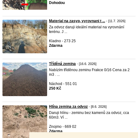
Dohodou
Material na zasyp, vyrovnani t ...
- [11.7. 2026]
Za odvoz daruji ideální material na vyrovnání
terénu. J ...
Kladno - 273 25
Zdarma
Tříděná zemina
- [16.6. 2026]
Nabízím tříděnou zeminu Frakce 0/16 Cena za 2
m3 . ...
Náchod - 551 01
250 Kč
Hlína zemina za odvoz
- [8.6. 2026]
Daruji hlínu - zeminu bez kamenů za odvoz, cca
60m3. Ví ...
Znojmo - 669 02
Zdarma