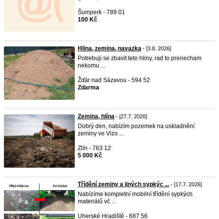
Šumperk - 789 01
100 Kč
Hlina, zemina, navazka
- [3.8. 2026]
Potrebuji se zbavit teto hliny, rad to prenecham
nekomu ...
Žďár nad Sázavou - 594 52
Zdarma
Zemina, hlína
- [27.7. 2026]
Dobrý den, nabízím pozemek na uskladnění
zeminy ve Vizo ...
Zlín - 763 12
5 000 Kč
Třídění zeminy a jiných sypkýc ...
- [17.7. 2026]
Nabízíme kompletní mobilní třídění sypkých
materiálů vč ...
Uherské Hradiště - 687 56