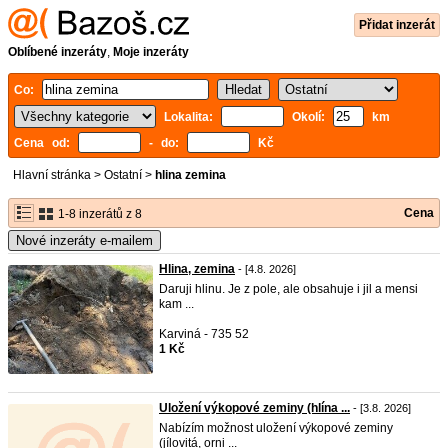
Přidat inzerát
Oblíbené inzeráty
,
Moje inzeráty
Co:
Lokalita:
Okolí:
km
Cena od:
- do:
Kč
Hlavní stránka
>
Ostatní
>
hlina zemina
Cena
1-8 inzerátů z 8
Nové inzeráty e-mailem
Hlina, zemina
- [4.8. 2026]
Daruji hlinu. Je z pole, ale obsahuje i jil a mensi
kam ...
Karviná - 735 52
1 Kč
Uložení výkopové zeminy (hlína ...
- [3.8. 2026]
Nabízím možnost uložení výkopové zeminy
(jílovitá, orni ...