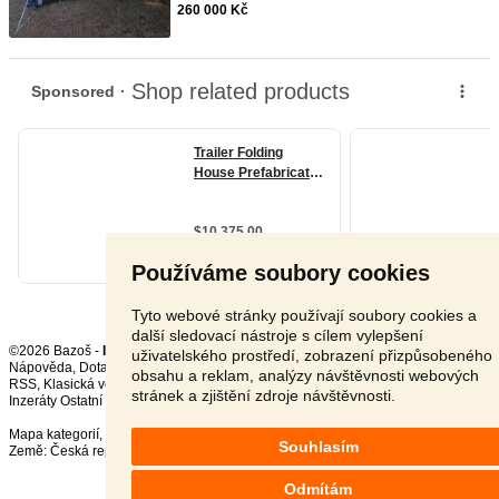
260 000 Kč
Používáme soubory cookies
Tyto webové stránky používají soubory cookies a
další sledovací nástroje s cílem vylepšení
©2026 Bazoš -
Inzerce, Bazar
uživatelského prostředí, zobrazení přizpůsobeného
Nápověda
,
Dotazy
,
Hodnocení
,
Kontakt
,
Reklama
,
Podmínky
,
Ochrana údajů
,
obsahu a reklam, analýzy návštěvnosti webových
RSS
,
stránek a zjištění zdroje návštěvnosti.
Inzeráty Ostatní celkem:
150258
, za 24 hodin:
3185
Mapa kategorií
,
Nejvyhledávanější výrazy
Souhlasím
Země:
Česká republika
,
Slovensko
,
Polsko
,
Rakousko
Odmítám