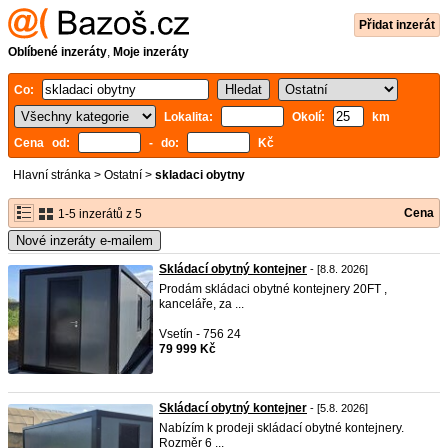
Přidat inzerát
Oblíbené inzeráty
,
Moje inzeráty
Co:
Lokalita:
Okolí:
km
Cena od:
- do:
Kč
Hlavní stránka
>
Ostatní
>
skladaci obytny
Cena
1-5 inzerátů z 5
Nové inzeráty e-mailem
Skládací obytný kontejner
- [8.8. 2026]
Prodám skládaci obytné kontejnery 20FT ,
kanceláře, za ...
Vsetín - 756 24
79 999 Kč
Skládací obytný kontejner
- [5.8. 2026]
Nabízím k prodeji skládací obytné kontejnery.
Rozměr 6 ...