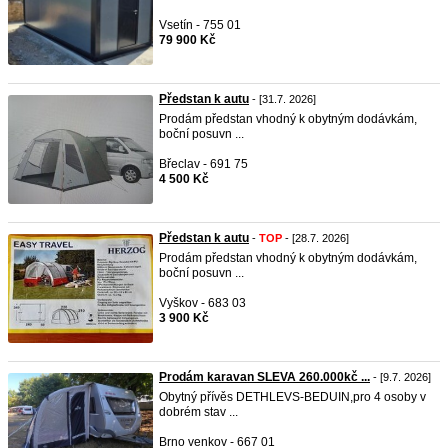
Vsetín - 755 01
79 900 Kč
Předstan k autu
- [31.7. 2026]
Prodám předstan vhodný k obytným dodávkám,
boční posuvn ...
Břeclav - 691 75
4 500 Kč
Předstan k autu
-
TOP
- [28.7. 2026]
Prodám předstan vhodný k obytným dodávkám,
boční posuvn ...
Vyškov - 683 03
3 900 Kč
Prodám karavan SLEVA 260.000kč ...
- [9.7. 2026]
Obytný přívěs DETHLEVS-BEDUIN,pro 4 osoby v
dobrém stav ...
Brno venkov - 667 01