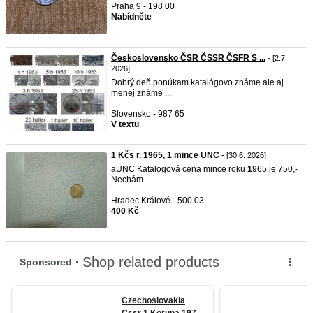
Praha 9 - 198 00
Nabídněte
Československo ČSR ČSSR ČSFR S ...
- [2.7.
2026]
Dobrý deň ponúkam katalógovo známe ale aj
menej známe ...
Slovensko - 987 65
V textu
1 Kčs r. 1965, 1 mince UNC
- [30.6. 2026]
aUNC Katalogová cena mince roku
1
965 je 750,-
Nechám ...
Hradec Králové - 500 03
400 Kč