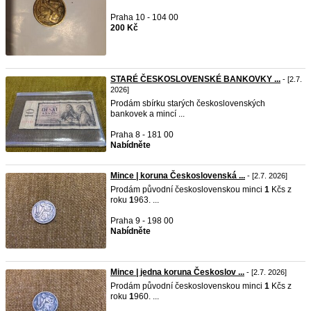
Praha 10 - 104 00
200 Kč
STARÉ ČESKOSLOVENSKÉ BANKOVKY ...
- [2.7.
2026]
Prodám sbírku starých československých
bankovek a mincí ...
Praha 8 - 181 00
Nabídněte
Mince | koruna Československá ...
- [2.7. 2026]
Prodám původní československou minci
1
Kčs z
roku
1
963. ...
Praha 9 - 198 00
Nabídněte
Mince | jedna koruna Českoslov ...
- [2.7. 2026]
Prodám původní československou minci
1
Kčs z
roku
1
960. ...