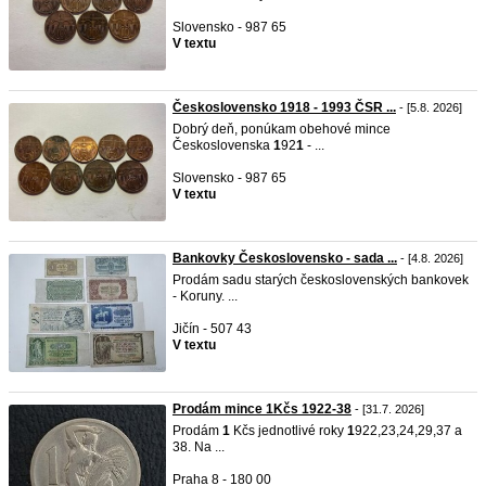
Slovensko - 987 65
V textu
Československo 1918 - 1993 ČSR ...
- [5.8. 2026]
Dobrý deň, ponúkam obehové mince
Československa
1
92
1
- ...
Slovensko - 987 65
V textu
Bankovky Československo - sada ...
- [4.8. 2026]
Prodám sadu starých československých bankovek
- Koruny. ...
Jičín - 507 43
V textu
Prodám mince 1Kčs 1922-38
- [31.7. 2026]
Prodám
1
Kčs jednotlivé roky
1
922,23,24,29,37 a
38. Na ...
Praha 8 - 180 00