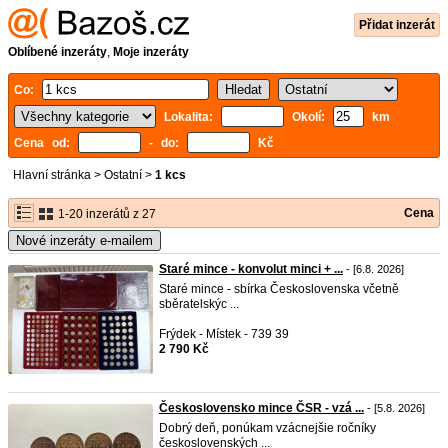
Přidat inzerát
Oblíbené inzeráty
,
Moje inzeráty
Co:
Lokalita:
Okolí:
km
Cena od:
- do:
Kč
Hlavní stránka
>
Ostatní
>
1 kcs
Cena
1-20 inzerátů z 27
Nové inzeráty e-mailem
Staré mince - konvolut minci + ...
- [6.8. 2026]
Staré mince - sbírka Československa včetně
sběratelskýc ...
Frýdek - Místek - 739 39
2 790 Kč
Československo mince ČSR - vzá ...
- [5.8. 2026]
Dobrý deň, ponúkam vzácnejšie ročníky
československých ...