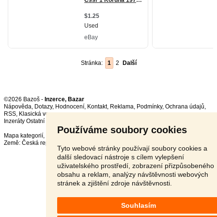
Stránka:
1
2
Další
©2026 Bazoš -
Inzerce, Bazar
Nápověda
,
Dotazy
,
Hodnocení
,
Kontakt
,
Reklama
,
Podmínky
,
Ochrana údajů
,
RSS
,
Inzeráty Ostatní celkem:
150346
, za 24 hodin:
3597
Používáme soubory cookies
Mapa kategorií
,
Nejvyhledávanější výrazy
Země:
Česká republika
,
Slovensko
,
Polsko
,
Rakousko
Tyto webové stránky používají soubory cookies a
další sledovací nástroje s cílem vylepšení
uživatelského prostředí, zobrazení přizpůsobeného
obsahu a reklam, analýzy návštěvnosti webových
stránek a zjištění zdroje návštěvnosti.
Souhlasím