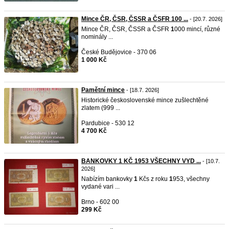
Mince ČR, ČSR, ČSSR a ČSFR 100 ...
- [20.7. 2026]
Mince ČR, ČSR, ČSSR a ČSFR
1
000 mincí, různé
nominály ...
České Budějovice - 370 06
1 000 Kč
Pamětní mince
- [18.7. 2026]
Historické československé mince zušlechtěné
zlatem (999 ...
Pardubice - 530 12
4 700 Kč
BANKOVKY 1 KČ 1953 VŠECHNY VYD ...
- [10.7.
2026]
Nabízím bankovky
1
Kčs z roku
1
953, všechny
vydané vari ...
Brno - 602 00
299 Kč