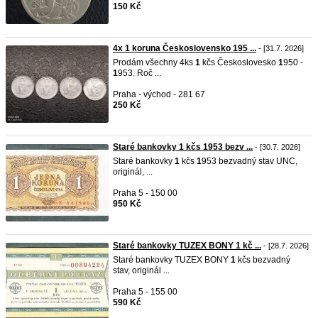
150 Kč
4x 1 koruna Československo 195 ...
- [31.7. 2026]
Prodám všechny 4ks
1
kčs Českoslovesko
1
950 -
1
953. Roč ...
Praha - východ - 281 67
250 Kč
Staré bankovky 1 kčs 1953 bezv ...
- [30.7. 2026]
Staré bankovky
1
kčs
1
953 bezvadný stav UNC,
originál, ...
Praha 5 - 150 00
950 Kč
Staré bankovky TUZEX BONY 1 kč ...
- [28.7. 2026]
Staré bankovky TUZEX BONY
1
kčs bezvadný
stav, originál ...
Praha 5 - 155 00
590 Kč