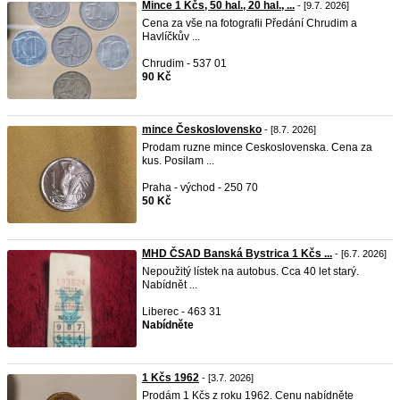
Mince 1 Kčs, 50 hal., 20 hal., ...
- [9.7. 2026]
Cena za vše na fotografii Předání Chrudim a
Havlíčkův ...
Chrudim - 537 01
90 Kč
mince Československo
- [8.7. 2026]
Prodam ruzne mince Ceskoslovenska. Cena za
kus. Posilam ...
Praha - východ - 250 70
50 Kč
MHD ČSAD Banská Bystrica 1 Kčs ...
- [6.7. 2026]
Nepoužitý lístek na autobus. Cca 40 let starý.
Nabídnět ...
Liberec - 463 31
Nabídněte
1 Kčs 1962
- [3.7. 2026]
Prodám 1 Kčs z roku 1962. Cenu nabídněte