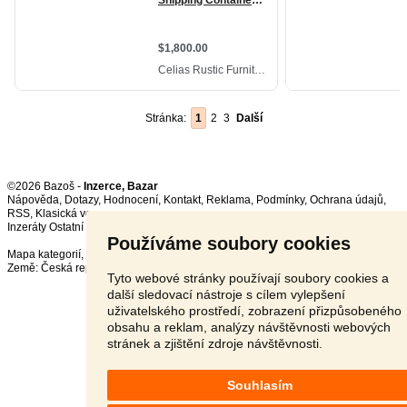
Stránka:
1
2
3
Další
©2026 Bazoš -
Inzerce, Bazar
Nápověda
,
Dotazy
,
Hodnocení
,
Kontakt
,
Reklama
,
Podmínky
,
Ochrana údajů
,
RSS
,
Inzeráty Ostatní celkem:
151463
, za 24 hodin:
3375
Používáme soubory cookies
Mapa kategorií
,
Nejvyhledávanější výrazy
Země:
Česká republika
,
Slovensko
,
Polsko
,
Rakousko
Tyto webové stránky používají soubory cookies a
další sledovací nástroje s cílem vylepšení
uživatelského prostředí, zobrazení přizpůsobeného
obsahu a reklam, analýzy návštěvnosti webových
stránek a zjištění zdroje návštěvnosti.
Souhlasím