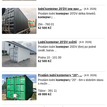
lodní kontejner 20'DV one way ...
- [4.8. 2026]
Prodám lodní
kontejner
20'DV délka 6metrů.
kontejner
j ...
Zlín - 760 01
62 500 Kč
Lodní kontejner 20'DV světlý
- [4.8. 2026]
Prodám lodní
kontejner
20DV (6m) po jedné
cestě, barva ...
Praha 10 - 101 00
62 500 Kč
Prodám lodní kontejnery “20“- ...
- [4.8. 2026]
Prodám lodní
kontejner
y “20“ - 6m v dobrém stavu
s možn ...
Tábor - 391 11
49 999 Kč