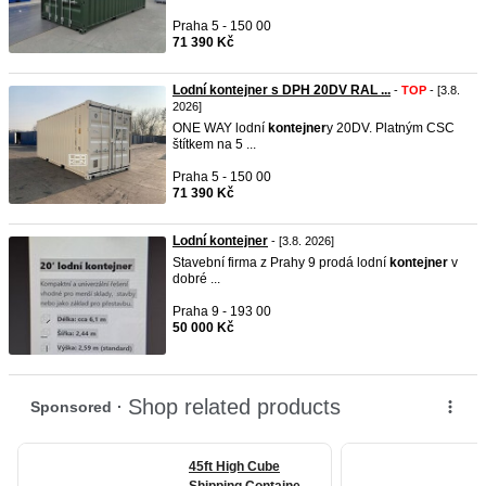
Praha 5 - 150 00
71 390 Kč
Lodní kontejner s DPH 20DV RAL ...
-
TOP
- [3.8.
2026]
ONE WAY lodní
kontejner
y 20DV. Platným CSC
štítkem na 5 ...
Praha 5 - 150 00
71 390 Kč
Lodní kontejner
- [3.8. 2026]
Stavební firma z Prahy 9 prodá lodní
kontejner
v
dobré ...
Praha 9 - 193 00
50 000 Kč