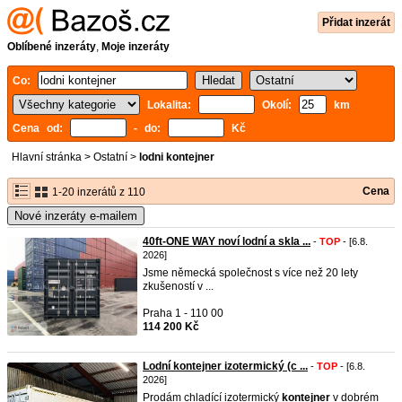
Přidat inzerát
Oblíbené inzeráty
,
Moje inzeráty
Co:
Lokalita:
Okolí:
km
Cena od:
- do:
Kč
Hlavní stránka
>
Ostatní
>
lodni kontejner
Cena
1-20 inzerátů z 110
Nové inzeráty e-mailem
40ft-ONE WAY noví lodní a skla ...
-
TOP
- [6.8.
2026]
Jsme německá společnost s více než 20 lety
zkušeností v ...
Praha 1 - 110 00
114 200 Kč
Lodní kontejner izotermický (c ...
-
TOP
- [6.8.
2026]
Prodám chladící izotermický
kontejner
v dobrém