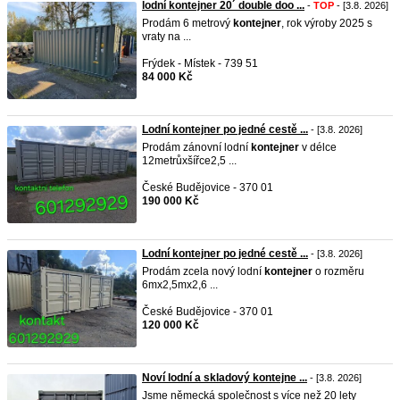
lodní kontejner 20´ double doo ...
-
TOP
- [3.8. 2026]
Prodám 6 metrový
kontejner
, rok výroby 2025 s
vraty na ...
Frýdek - Místek - 739 51
84 000 Kč
Lodní kontejner po jedné cestě ...
- [3.8. 2026]
Prodám zánovní lodní
kontejner
v délce
12metrůxšířce2,5 ...
České Budějovice - 370 01
190 000 Kč
Lodní kontejner po jedné cestě ...
- [3.8. 2026]
Prodám zcela nový lodní
kontejner
o rozměru
6mx2,5mx2,6 ...
České Budějovice - 370 01
120 000 Kč
Noví lodní a skladový kontejne ...
- [3.8. 2026]
Jsme německá společnost s více než 20 lety