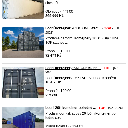
stavu. R ...
Olomouc - 779 00
269 000 Kč
Lodní kontejner 20'DC ONE WAY ...
-
TOP
- [6.8.
2026]
Prodáme námořní
kontejner
y 20DC (Dry Cube)
TOP stav po ...
Praha 9 - 190 00
72 479 Kč
Lodní kontejnery SKLADEM- ihn ...
-
TOP
- [6.8.
2026]
Lodní
kontejner
y - SKLADEM ihned k odběru -
10.4. - 18: ...
Praha 9 - 190 00
V textu
Lodní 20ft kontejner po jedné ...
-
TOP
- [6.8. 2026]
Prodám lodní-skladový 20 ft-6m
kontejner
po
jedné cest ...
Mladá Boleslav - 294 02