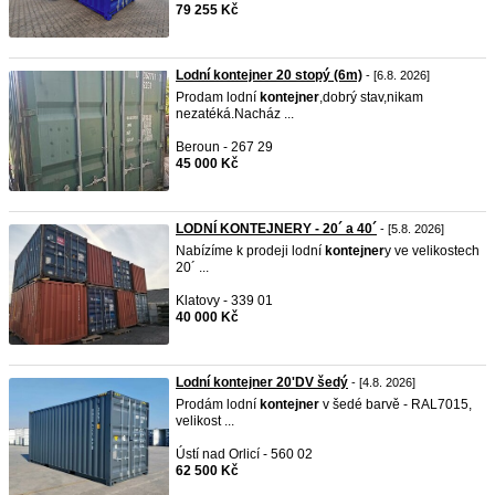
79 255 Kč
Lodní kontejner 20 stopý (6m)
- [6.8. 2026]
Prodam lodní
kontejner
,dobrý stav,nikam
nezatéká.Nacház ...
Beroun - 267 29
45 000 Kč
LODNÍ KONTEJNERY - 20´ a 40´
- [5.8. 2026]
Nabízíme k prodeji lodní
kontejner
y ve velikostech
20´ ...
Klatovy - 339 01
40 000 Kč
Lodní kontejner 20'DV šedý
- [4.8. 2026]
Prodám lodní
kontejner
v šedé barvě - RAL7015,
velikost ...
Ústí nad Orlicí - 560 02
62 500 Kč