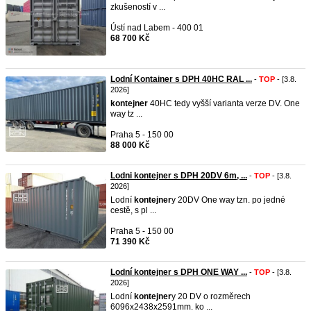
zkušeností v ...
Ústí nad Labem - 400 01
68 700 Kč
Lodní Kontainer s DPH 40HC RAL ...
-
TOP
- [3.8.
2026]
kontejner
40HC tedy vyšší varianta verze DV. One
way tz ...
Praha 5 - 150 00
88 000 Kč
Lodni kontejner s DPH 20DV 6m, ...
-
TOP
- [3.8.
2026]
Lodní
kontejner
y 20DV One way tzn. po jedné
cestě, s pl ...
Praha 5 - 150 00
71 390 Kč
Lodní kontejner s DPH ONE WAY ...
-
TOP
- [3.8.
2026]
Lodní
kontejner
y 20 DV o rozměrech
6096x2438x2591mm. ko ...