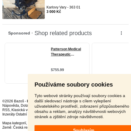
Karlovy Vary - 363 01
3 000 Kč
Používáme soubory cookies
Tyto webové stránky používají soubory cookies a
další sledovací nástroje s cílem vylepšení
©2026 Bazoš -
Inzerce, Bazar
Nápověda
,
Dotazy
,
Hodnocení
,
Kontakt
,
Reklama
,
Podmínky
,
Ochrana údajů
,
uživatelského prostředí, zobrazení přizpůsobeného
RSS
,
obsahu a reklam, analýzy návštěvnosti webových
Inzeráty Ostatní celkem:
150924
, za 24 hodin:
3750
stránek a zjištění zdroje návštěvnosti.
Mapa kategorií
,
Nejvyhledávanější výrazy
Země:
Česká republika
,
Slovensko
,
Polsko
,
Rakousko
Souhlasím