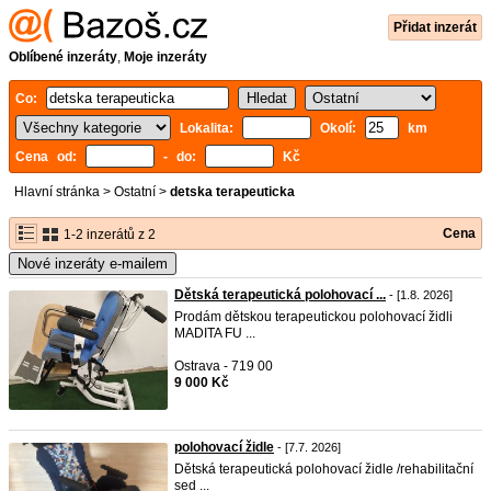
Přidat inzerát
Oblíbené inzeráty
,
Moje inzeráty
Co:
Lokalita:
Okolí:
km
Cena od:
- do:
Kč
Hlavní stránka
>
Ostatní
>
detska terapeuticka
Cena
1-2 inzerátů z 2
Nové inzeráty e-mailem
Dětská terapeutická polohovací ...
- [1.8. 2026]
Prodám dětskou terapeutickou polohovací židli
MADITA FU ...
Ostrava - 719 00
9 000 Kč
polohovací židle
- [7.7. 2026]
Dětská terapeutická polohovací židle /rehabilitační
sed ...