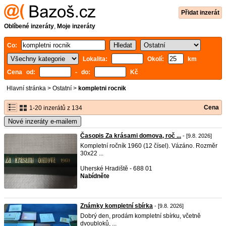
Přidat inzerát
Oblíbené inzeráty
,
Moje inzeráty
Co:
Lokalita:
Okolí:
km
Cena od:
- do:
Kč
Hlavní stránka
>
Ostatní
>
kompletni rocnik
Cena
1-20 inzerátů z 134
Nové inzeráty e-mailem
Časopis Za krásami domova, roč ...
- [9.8. 2026]
Kompletní ročník 1960 (12 čísel). Vázáno. Rozměr
30x22 ...
Uherské Hradiště - 688 01
Nabídněte
Známky kompletní sbírka
- [9.8. 2026]
Dobrý den, prodám kompletní sbírku, včetně
dvoubloků, ...