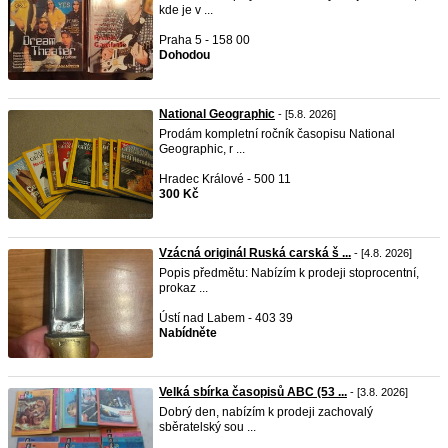
kde je v ...
Praha 5 - 158 00
Dohodou
National Geographic
- [5.8. 2026]
Prodám kompletní ročník časopisu National
Geographic, r ...
Hradec Králové - 500 11
300 Kč
Vzácná originál Ruská carská š ...
- [4.8. 2026]
Popis předmětu: Nabízím k prodeji stoprocentní,
prokaz ...
Ústí nad Labem - 403 39
Nabídněte
Velká sbírka časopisů ABC (53 ...
- [3.8. 2026]
Dobrý den, nabízím k prodeji zachovalý
sběratelský sou ...