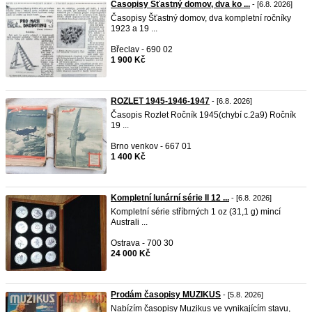
Časopisy Šťastný domov, dva ko ...
- [6.8. 2026]
Časopisy Šťastný domov, dva kompletní ročníky
1923 a 19 ...
Břeclav - 690 02
1 900 Kč
ROZLET 1945-1946-1947
- [6.8. 2026]
Časopis Rozlet Ročník 1945(chybí c.2a9) Ročník
19 ...
Brno venkov - 667 01
1 400 Kč
Kompletní lunární série II 12 ...
- [6.8. 2026]
Kompletní série stříbrných 1 oz (31,1 g) mincí
Australi ...
Ostrava - 700 30
24 000 Kč
Prodám časopisy MUZIKUS
- [5.8. 2026]
Nabízím časopisy Muzikus ve vynikajícím stavu,