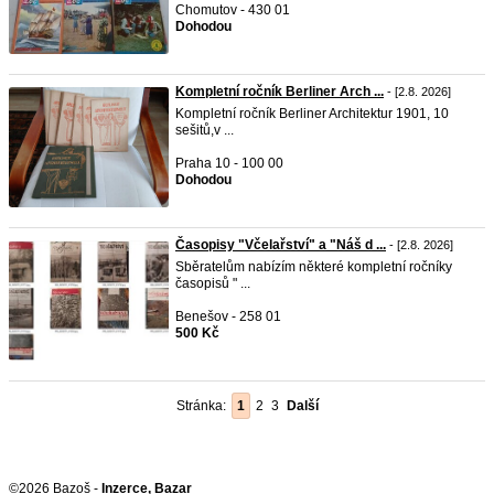
Chomutov - 430 01
Dohodou
Kompletní ročník Berliner Arch ...
- [2.8. 2026]
Kompletní ročník Berliner Architektur 1901, 10
sešitů,v ...
Praha 10 - 100 00
Dohodou
Časopisy "Včelařství" a "Náš d ...
- [2.8. 2026]
Sběratelům nabízím některé kompletní ročníky
časopisů " ...
Benešov - 258 01
500 Kč
Stránka:
1
2
3
Další
©2026 Bazoš -
Inzerce, Bazar