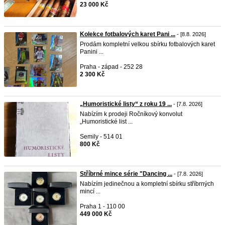
23 000 Kč
Kolekce fotbalových karet Pani ...
- [8.8. 2026]
Prodám kompletní velkou sbírku fotbalových karet
Panini ...
Praha - západ - 252 28
2 300 Kč
„Humoristické listy“ z roku 19 ...
- [7.8. 2026]
Nabízím k prodeji Ročníkový konvolut
„Humoristické list ...
Semily - 514 01
800 Kč
Stříbrné mince série "Dancing ...
- [7.8. 2026]
Nabízím jedinečnou a kompletní sbírku stříbrných
mincí ...
Praha 1 - 110 00
449 000 Kč