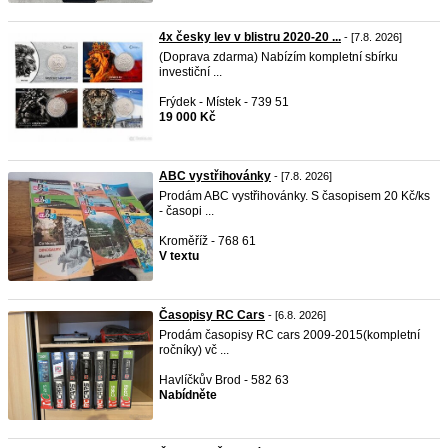
4x česky lev v blistru 2020-20 ...
- [7.8. 2026]
(Doprava zdarma) Nabízím kompletní sbírku
investiční ...
Frýdek - Místek - 739 51
19 000 Kč
ABC vystřihovánky
- [7.8. 2026]
Prodám ABC vystřihovánky. S časopisem 20 Kč/ks
- časopi ...
Kroměříž - 768 61
V textu
Časopisy RC Cars
- [6.8. 2026]
Prodám časopisy RC cars 2009-2015(kompletní
ročníky) vč ...
Havlíčkův Brod - 582 63
Nabídněte