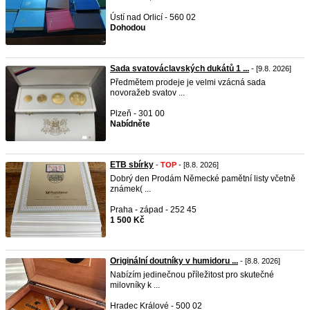
Ústí nad Orlicí - 560 02
Dohodou
Sada svatováclavských dukátů 1 ...
- [9.8. 2026]
Předmětem prodeje je velmi vzácná sada
novoražeb svatov ...
Plzeň - 301 00
Nabídněte
ETB sbírky
-
TOP
- [8.8. 2026]
Dobrý den Prodám Německé pamětní listy včetně
známek( ...
Praha - západ - 252 45
1 500 Kč
Originální doutníky v humidoru ...
- [8.8. 2026]
Nabízím jedinečnou příležitost pro skutečné
milovníky k ...
Hradec Králové - 500 02