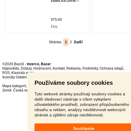
Stránka:
1
2
Další
©2026 Bazoš -
Inzerce, Bazar
Nápověda
,
Dotazy
,
Hodnocení
,
Kontakt
,
Reklama
,
Podmínky
,
Ochrana údajů
,
RSS
,
Inzeráty Ostatní celkem:
149268
, za 24 hodin:
4069
Používáme soubory cookies
Mapa kategorií
,
Nejvyhledávanější výrazy
Země:
Česká republika
,
Slovensko
,
Polsko
,
Rakousko
Tyto webové stránky používají soubory cookies a
další sledovací nástroje s cílem vylepšení
uživatelského prostředí, zobrazení přizpůsobeného
obsahu a reklam, analýzy návštěvnosti webových
stránek a zjištění zdroje návštěvnosti.
Souhlasím