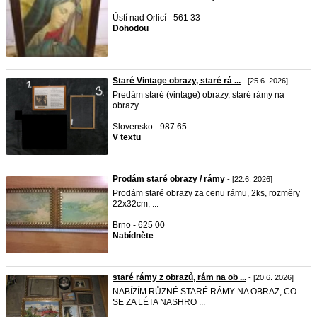
Ústí nad Orlicí - 561 33
Dohodou
Staré Vintage obrazy, staré rá ...
- [25.6. 2026]
Predám staré (vintage) obrazy, staré rámy na
obrazy. ...
Slovensko - 987 65
V textu
Prodám staré obrazy / rámy
- [22.6. 2026]
Prodám staré obrazy za cenu rámu, 2ks, rozměry
22x32cm, ...
Brno - 625 00
Nabídněte
staré rámy z obrazů, rám na ob ...
- [20.6. 2026]
NABÍZÍM RŮZNÉ STARÉ RÁMY NA OBRAZ, CO
SE ZA LÉTA NASHRO ...