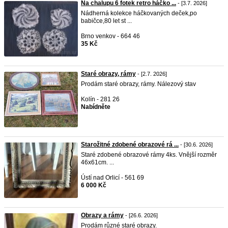
Na chalupu 6 fotek retro háčko ...
- [3.7. 2026]
Nádherná kolekce háčkovaných deček,po
babičce,80 let st ...
Brno venkov - 664 46
35 Kč
Staré obrazy, rámy
- [2.7. 2026]
Prodám staré obrazy, rámy. Nálezový stav
Kolín - 281 26
Nabídněte
Starožitné zdobené obrazové rá ...
- [30.6. 2026]
Staré zdobené obrazové rámy 4ks. Vnější rozměr
46x61cm. ...
Ústí nad Orlicí - 561 69
6 000 Kč
Obrazy a rámy
- [26.6. 2026]
Prodám různé staré obrazy.