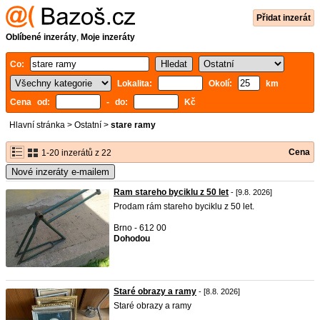
Přidat inzerát
Oblíbené inzeráty
,
Moje inzeráty
Co:
Lokalita:
Okolí:
km
Cena od:
- do:
Kč
Hlavní stránka
>
Ostatní
>
stare ramy
Cena
1-20 inzerátů z 22
Nové inzeráty e-mailem
Ram stareho byciklu z 50 let
- [9.8. 2026]
Prodam rám stareho byciklu z 50 let.
Brno - 612 00
Dohodou
Staré obrazy a ramy
- [8.8. 2026]
Staré obrazy a ramy