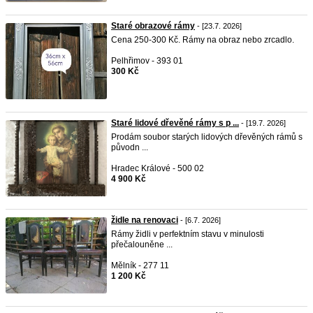
Staré obrazové rámy
- [23.7. 2026]
Cena 250-300 Kč. Rámy na obraz nebo zrcadlo.
Pelhřimov - 393 01
300 Kč
Staré lidové dřevěné rámy s p ...
- [19.7. 2026]
Prodám soubor starých lidových dřevěných rámů s
původn ...
Hradec Králové - 500 02
4 900 Kč
židle na renovaci
- [6.7. 2026]
Rámy židli v perfektním stavu v minulosti
přečalouněne ...
Mělník - 277 11
1 200 Kč