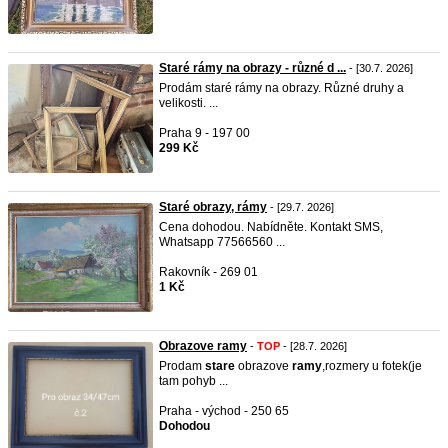
Staré rámy na obrazy - různé d ...
- [30.7. 2026]
Prodám staré rámy na obrazy. Různé druhy a
velikosti. ...
Praha 9 - 197 00
299 Kč
Staré obrazy, rámy
- [29.7. 2026]
Cena dohodou. Nabídněte. Kontakt SMS,
Whatsapp 77566560 ...
Rakovník - 269 01
1 Kč
Obrazove ramy
-
TOP
- [28.7. 2026]
Prodam
stare
obrazove
ramy
,rozmery u fotek(je
tam pohyb ...
Praha - východ - 250 65
Dohodou