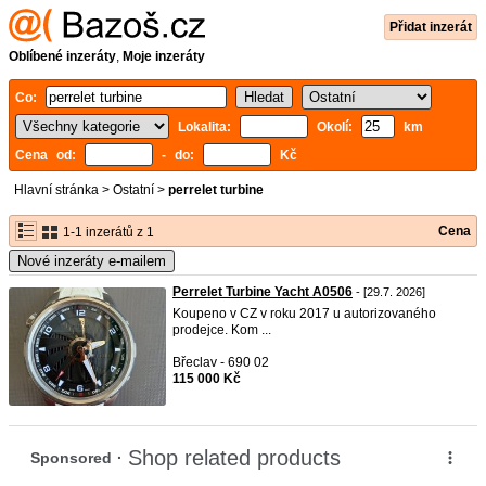
Přidat inzerát
Oblíbené inzeráty
,
Moje inzeráty
Co:
Lokalita:
Okolí:
km
Cena od:
- do:
Kč
Hlavní stránka
>
Ostatní
>
perrelet turbine
Cena
1-1 inzerátů z 1
Nové inzeráty e-mailem
Perrelet Turbine Yacht A0506
- [29.7. 2026]
Koupeno v CZ v roku 2017 u autorizovaného
prodejce. Kom ...
Břeclav - 690 02
115 000 Kč