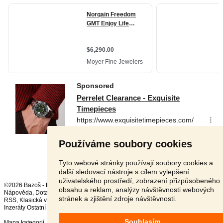
Používáme soubory cookies
Tyto webové stránky používají soubory cookies a
další sledovací nástroje s cílem vylepšení
uživatelského prostředí, zobrazení přizpůsobeného
©2026 Bazoš -
Inzerce, Bazar
obsahu a reklam, analýzy návštěvnosti webových
Nápověda
,
Dotazy
,
Hodnocení
,
Kontakt
,
Reklama
,
Podmínky
,
Ochrana údajů
,
stránek a zjištění zdroje návštěvnosti.
RSS
,
Inzeráty Ostatní celkem:
150837
, za 24 hodin:
3282
Souhlasím
Mapa kategorií
,
Nejvyhledávanější výrazy