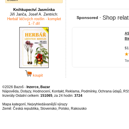
Knihkupectví Jasmínka
Jiří Janča, Josef A. Zentrich:
Herbář léčivých rostlin - komplet
1.-7.díl
koupit
©2026 Bazoš -
Inzerce, Bazar
Nápověda
,
Dotazy
,
Hodnocení
,
Kontakt
,
Reklama
,
Podmínky
,
Ochrana údajů
,
RS
Inzeráty Ostatní celkem:
151065
, za 24 hodin:
3724
Mapa kategorií
,
Nejvyhledávanější výrazy
Země:
Česká republika
,
Slovensko
,
Polsko
,
Rakousko