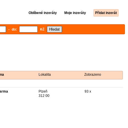
Oblíbené inzeráty
Moje inzeráty
Přidat inzerát
- do:
Kč
na
Lokalita
Zobrazeno
arma
Plzeň
93 x
312 00