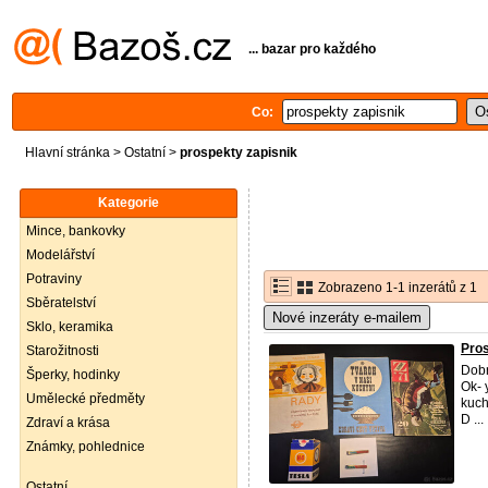
... bazar pro každého
Co:
Hlavní stránka
>
Ostatní
>
prospekty zapisnik
Kategorie
Mince, bankovky
Modelářství
Potraviny
Zobrazeno 1-1 inzerátů z 1
Sběratelství
Nové inzeráty e-mailem
Sklo, keramika
Pros
Starožitnosti
Dobr
Šperky, hodinky
Ok- 
Umělecké předměty
kuch
D ...
Zdraví a krása
Známky, pohlednice
Ostatní