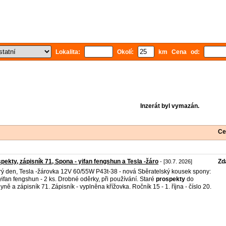
Lokalita:
Okolí:
km Cena od:
Inzerát byl vymazán.
Ce
pekty, zápisník 71, Spona - yifan fengshun a Tesla -žáro
Zd
- [30.7. 2026]
ý den, Tesla -žárovka 12V 60/55W P43t-38 - nová Sběratelský kousek spony:
yifan fengshun - 2 ks. Drobné oděrky, při používání. Staré
prospekty
do
yně a zápisník 71. Zápisník - vyplněna křížovka. Ročník 15 - 1. října - číslo 20.