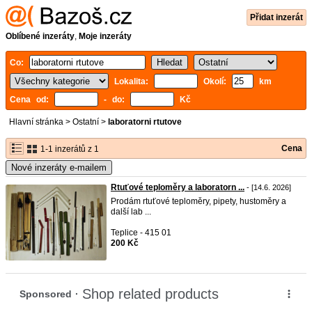
Přidat inzerát
Oblíbené inzeráty
,
Moje inzeráty
Co:
Lokalita:
Okolí:
km
Cena od:
- do:
Kč
Hlavní stránka
>
Ostatní
>
laboratorni rtutove
Cena
1-1 inzerátů z 1
Nové inzeráty e-mailem
Rtuťové teploměry a laboratorn ...
- [14.6. 2026]
Prodám rtuťové teploměry, pipety, hustoměry a
další lab ...
Teplice - 415 01
200 Kč