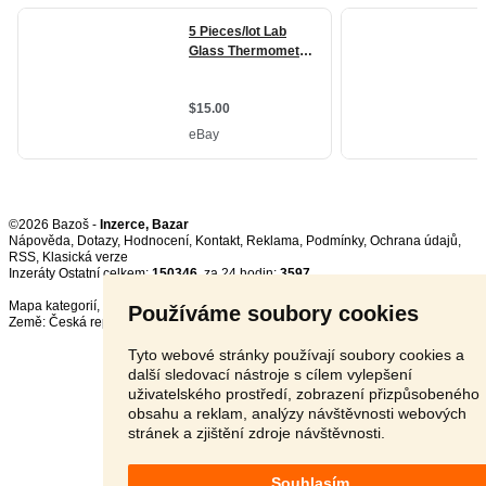
©2026 Bazoš -
Inzerce, Bazar
Nápověda
,
Dotazy
,
Hodnocení
,
Kontakt
,
Reklama
,
Podmínky
,
Ochrana údajů
,
RSS
,
Inzeráty Ostatní celkem:
150346
, za 24 hodin:
3597
Mapa kategorií
,
Nejvyhledávanější výrazy
Používáme soubory cookies
Země:
Česká republika
,
Slovensko
,
Polsko
,
Rakousko
Tyto webové stránky používají soubory cookies a
další sledovací nástroje s cílem vylepšení
uživatelského prostředí, zobrazení přizpůsobeného
obsahu a reklam, analýzy návštěvnosti webových
stránek a zjištění zdroje návštěvnosti.
Souhlasím