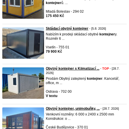
kontejner
ů. ...
Mladá Boleslav - 294 02
175 450 Kč
Skládací obytný kontejner
- [5.8. 2026]
Nabízím k prodeji skládací obytné
kontejner
y.
Rozměr 6 ...
Vsetín - 755 01
79 900 Kč
Obytný kontejner s Kiimatizací ...
-
TOP
- [28.7.
2026]
Prodám Obytný zateplený
kontejner
. Kancelář,
office, m ...
Ostrava - 702 00
V textu
Obytný kontejner, unimobuňky, ...
- [28.7. 2026]
Venkovní rozměry: 6 000 x 2400 x 2500 mm
Konstrukce: o ...
České Budějovice - 370 01