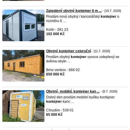
Zateplený obytný kontejner 6 m ...
- [19.7. 2026]
Prodám nový obytný / kancelářský
kontejner
o
rozměru 6 ...
Kolín - 281 23
102 000 Kč
Obytný kontejner celoroční
- [11.7. 2026]
Prodám obytný
kontejner
vysoce zateplený se
dvěma obytn ...
Brno venkov - 666 02
650 000 Kč
Obytný, mobilní, kontejner kan ...
- [9.7. 2026]
Dobrý den prodám mobilní buňku kontajner
kontejner
kanc ...
Chrudim - 539 01
65 000 Kč