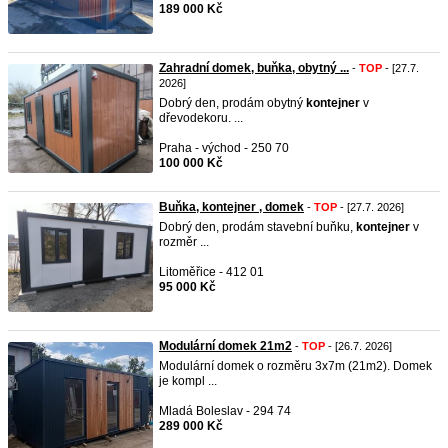
189 000 Kč
Zahradní domek, buňka, obytný ...
-
TOP
- [27.7.
2026]
Dobrý den, prodám obytný
kontejner
v
dřevodekoru. ...
Praha - východ - 250 70
100 000 Kč
Buňka, kontejner , domek
-
TOP
- [27.7. 2026]
Dobrý den, prodám stavební buňku,
kontejner
v
rozměr ...
Litoměřice - 412 01
95 000 Kč
Modulární domek 21m2
-
TOP
- [26.7. 2026]
Modulární domek o rozměru 3x7m (21m2). Domek
je kompl ...
Mladá Boleslav - 294 74
289 000 Kč