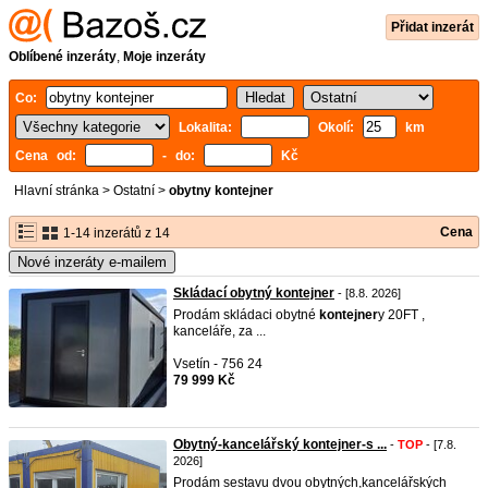
Přidat inzerát
Oblíbené inzeráty
,
Moje inzeráty
Co:
Lokalita:
Okolí:
km
Cena od:
- do:
Kč
Hlavní stránka
>
Ostatní
>
obytny kontejner
Cena
1-14 inzerátů z 14
Nové inzeráty e-mailem
Skládací obytný kontejner
- [8.8. 2026]
Prodám skládaci obytné
kontejner
y 20FT ,
kanceláře, za ...
Vsetín - 756 24
79 999 Kč
Obytný-kancelářský kontejner-s ...
-
TOP
- [7.8.
2026]
Prodám sestavu dvou obytných,kancelářských