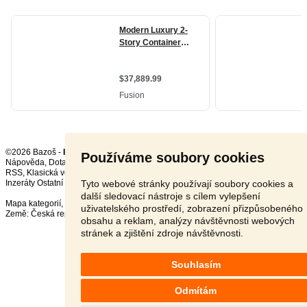
©2026 Bazoš -
Inzerce, Bazar
Používáme soubory cookies
Nápověda
,
Dotazy
,
Hodnocení
,
Kontakt
,
Reklama
,
Podmínky
,
Ochrana údajů
,
RSS
,
Tyto webové stránky používají soubory cookies a
Inzeráty Ostatní celkem:
149305
, za 24 hodin:
3225
další sledovací nástroje s cílem vylepšení
Mapa kategorií
,
Nejvyhledávanější výrazy
uživatelského prostředí, zobrazení přizpůsobeného
Země:
Česká republika
,
Slovensko
,
Polsko
,
Rakousko
obsahu a reklam, analýzy návštěvnosti webových
stránek a zjištění zdroje návštěvnosti.
Souhlasím
Odmítám