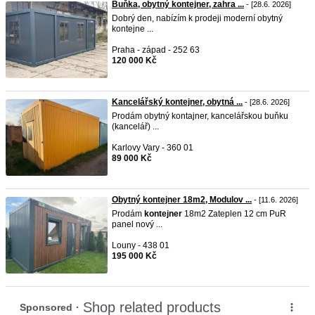
Buňka, obytný kontejner, zahra ...
- [28.6. 2026]
Dobrý den, nabízím k prodeji moderní obytný
kontejne ...
Praha - západ - 252 63
120 000 Kč
Kancelářský kontejner, obytná ...
- [28.6. 2026]
Prodám obytný kontajner, kancelářskou buňku
(kancelář) ...
Karlovy Vary - 360 01
89 000 Kč
Obytný kontejner 18m2, Modulov ...
- [11.6. 2026]
Prodám
kontejner
18m2 Zateplen 12 cm PuR
panel nový ...
Louny - 438 01
195 000 Kč