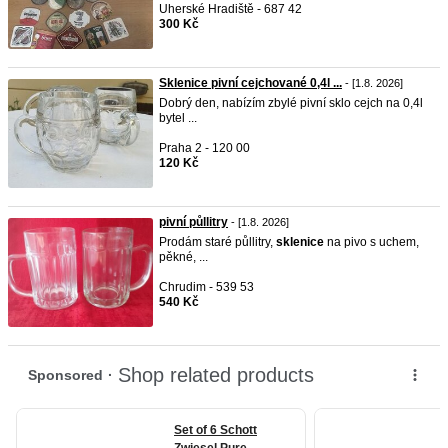
Uherské Hradiště - 687 42
300 Kč
Sklenice pivní cejchované 0,4l ...
- [1.8. 2026]
Dobrý den, nabízím zbylé pivní sklo cejch na 0,4l
bytel ...
Praha 2 - 120 00
120 Kč
pivní půllitry
- [1.8. 2026]
Prodám staré půllitry,
sklenice
na pivo s uchem,
pěkné, ...
Chrudim - 539 53
540 Kč