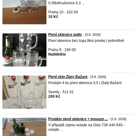
0,5l8xKrušovice 0,3 ...
Praha 10 - 102 00
10 Kč
Pivní sklenice pulitr
- [3.8. 2026]
Pivní sklenice bez loga 8ks/ prodej i jednotlivě
Praha 9 - 190 00
Nabídněte
Pivní sklo Zlaty Bažant
- [3.8. 2026]
Prodám 4 ks pivní sklenice 0,5 l Zlatý Bažant.
Semily - 511 01
200 Kč
Prodám pivní sklenice + mosazn ...
- [2.8. 2026]
V případě zájmu volejte na číslo 736 440 840 -
volejte ...