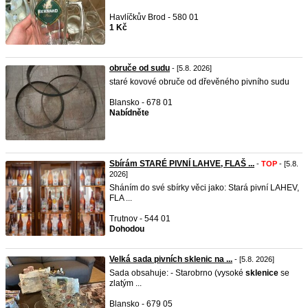
Havlíčkův Brod - 580 01
1 Kč
obruče od sudu
- [5.8. 2026]
staré kovové obruče od dřevěného pivního sudu
Blansko - 678 01
Nabídněte
Sbírám STARÉ PIVNÍ LAHVE, FLAŠ ...
-
TOP
- [5.8.
2026]
Sháním do své sbírky věci jako: Stará pivní LAHEV,
FLA ...
Trutnov - 544 01
Dohodou
Velká sada pivních sklenic na ...
- [5.8. 2026]
Sada obsahuje: - Starobrno (vysoké
sklenice
se
zlatým ...
Blansko - 679 05