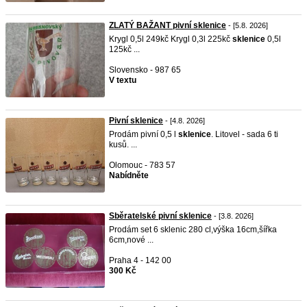
ZLATÝ BAŽANT pivní sklenice
- [5.8. 2026]
Krygl 0,5l 249kč Krygl 0,3l 225kč
sklenice
0,5l
125kč ...
Slovensko - 987 65
V textu
Pivní sklenice
- [4.8. 2026]
Prodám pivní 0,5 l
sklenice
. Litovel - sada 6 ti
kusů. ...
Olomouc - 783 57
Nabídněte
Sběratelské pivní sklenice
- [3.8. 2026]
Prodám set 6 sklenic 280 cl,výška 16cm,šířka
6cm,nové ...
Praha 4 - 142 00
300 Kč