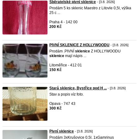
Sběratelské pivní sklenice
- [3.8. 2026]
Prodám 5 ks sklenic Maestro z Litovle 0,5l, výška
25 c ...
Praha 4 - 142 00
200 Kč
PIVNÍ SKLENICE Z HOLLYWOODU
- [3.8. 2026]
Prodám .PIVNÍ
sklenice
Z HOLLYWOODU
sklenice
mají nápis ...
Litoměřice - 412 01
150 Kč
Stará sklenice, Bystřice pod H ...
- [3.8. 2026]
Stav a popis víz foto.
Opava - 747 43
300 Kč
Pivní sklenice
- [3.8. 2026]
Prodám 3xKrušovice 0,5l, 1xGamrinus