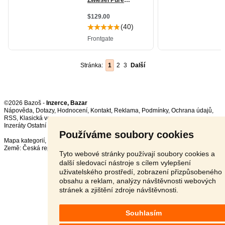
Stránka:
1
2
3
Další
©2026 Bazoš -
Inzerce, Bazar
Nápověda
,
Dotazy
,
Hodnocení
,
Kontakt
,
Reklama
,
Podmínky
,
Ochrana údajů
,
RSS
,
Inzeráty Ostatní celkem:
150100
, za 24 hodin:
3372
Používáme soubory cookies
Mapa kategorií
,
Nejvyhledávanější výrazy
Země:
Česká republika
,
Slovensko
,
Polsko
,
Rakousko
Tyto webové stránky používají soubory cookies a
další sledovací nástroje s cílem vylepšení
uživatelského prostředí, zobrazení přizpůsobeného
obsahu a reklam, analýzy návštěvnosti webových
stránek a zjištění zdroje návštěvnosti.
Souhlasím