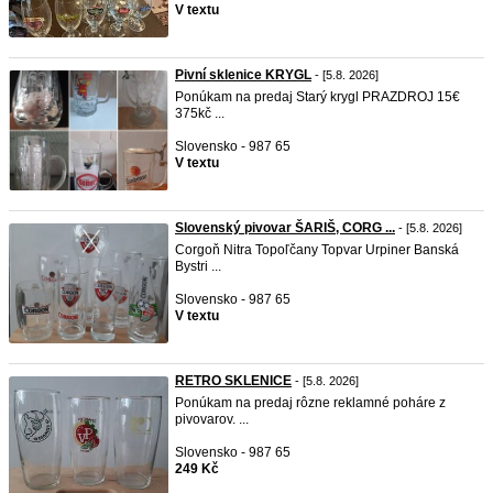
V textu
Pivní sklenice KRYGL
- [5.8. 2026]
Ponúkam na predaj Starý krygl PRAZDROJ 15€
375kč ...
Slovensko - 987 65
V textu
Slovenský pivovar ŠARIŠ, CORG ...
- [5.8. 2026]
Corgoň Nitra Topoľčany Topvar Urpiner Banská
Bystri ...
Slovensko - 987 65
V textu
RETRO SKLENICE
- [5.8. 2026]
Ponúkam na predaj rôzne reklamné poháre z
pivovarov. ...
Slovensko - 987 65
249 Kč