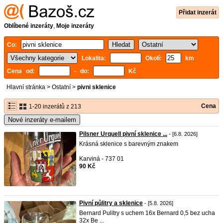
Přidat inzerát
Oblíbené inzeráty
,
Moje inzeráty
Co:
Lokalita:
Okolí:
km
Cena od:
- do:
Kč
Hlavní stránka
>
Ostatní
>
pivni sklenice
Cena
1-20 inzerátů z 213
Nové inzeráty e-mailem
Pilsner Urquell pivní sklenice ...
- [6.8. 2026]
Krásná sklenice s barevným znakem
Karviná - 737 01
90 Kč
Pivní půlitry a sklenice
- [5.8. 2026]
Bernard Pulitry s uchem 16x Bernard 0,5 bez ucha
32x Be ...