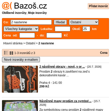
Přidat inzerát
Oblíbené inzeráty
,
Moje inzeráty
Co:
Lokalita:
Okolí:
km
Cena od:
- do:
Kč
Hlavní stránka
>
Ostatní
>
2 nastenne
Cena
1-3 inzerátů z 3
Nové inzeráty e-mailem
2 nástěnné obrazy - nové, v or ...
- [20.7. 2026]
Prodám
2
obrazy k zavěšení na zeď s
dekorativními kavár ...
Praha 4 - 141 00
299 Kč
Nástěnné mapy prodám za symbol ...
- [15.7.
2026]
Za symbolickou cenu prodám
2
nástěnné mapy