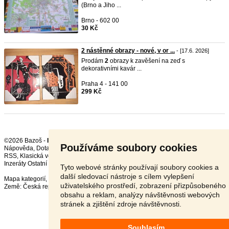
(Brno a Jiho ...
Brno - 602 00
30 Kč
2 nástěnné obrazy - nové, v or ...
- [17.6. 2026]
Prodám
2
obrazy k zavěšení na zeď s
dekorativními kavár ...
Praha 4 - 141 00
299 Kč
©2026 Bazoš -
Inzerce, Bazar
Používáme soubory cookies
Nápověda
,
Dotazy
,
Hodnocení
,
Kontakt
,
Reklama
,
Podmínky
,
Ochrana údajů
,
RSS
,
Inzeráty Ostatní celkem:
150346
, za 24 hodin:
3597
Tyto webové stránky používají soubory cookies a
další sledovací nástroje s cílem vylepšení
Mapa kategorií
,
Nejvyhledávanější výrazy
uživatelského prostředí, zobrazení přizpůsobeného
Země:
Česká republika
,
Slovensko
,
Polsko
,
Rakousko
obsahu a reklam, analýzy návštěvnosti webových
stránek a zjištění zdroje návštěvnosti.
Souhlasím