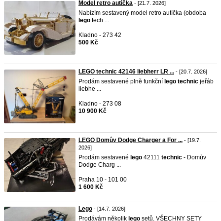
Model retro autíčka
- [21.7. 2026]
Nabízím sestavený model retro autíčka (obdoba
lego
tech ...
Kladno - 273 42
500 Kč
LEGO technic 42146 liebherr LR ...
- [20.7. 2026]
Prodám sestavené plně funkční
lego
technic
jeřáb
liebhe ...
Kladno - 273 08
10 900 Kč
LEGO Domův Dodge Charger a For ...
- [19.7.
2026]
Prodám sestavené
lego
42111
technic
- Domův
Dodge Charg ...
Praha 10 - 101 00
1 600 Kč
Lego
- [14.7. 2026]
Prodávám několik
lego
setů. VŠECHNY SETY