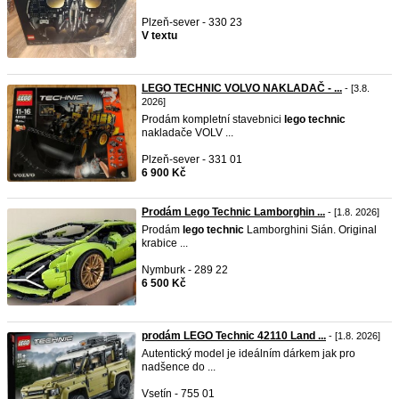
Plzeň-sever - 330 23
V textu
LEGO TECHNIC VOLVO NAKLADAČ - ...
- [3.8.
2026]
Prodám kompletní stavebnici
lego
technic
nakladače VOLV ...
Plzeň-sever - 331 01
6 900 Kč
Prodám Lego Technic Lamborghin ...
- [1.8. 2026]
Prodám
lego
technic
Lamborghini Sián. Original
krabice ...
Nymburk - 289 22
6 500 Kč
prodám LEGO Technic 42110 Land ...
- [1.8. 2026]
Autentický model je ideálním dárkem jak pro
nadšence do ...
Vsetín - 755 01