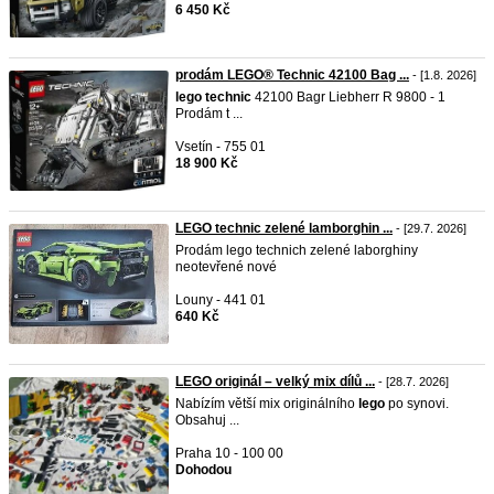
6 450 Kč
prodám LEGO® Technic 42100 Bag ...
- [1.8. 2026]
lego
technic
42100 Bagr Liebherr R 9800 - 1
Prodám t ...
Vsetín - 755 01
18 900 Kč
LEGO technic zelené lamborghin ...
- [29.7. 2026]
Prodám lego technich zelené laborghiny
neotevřené nové
Louny - 441 01
640 Kč
LEGO originál – velký mix dílů ...
- [28.7. 2026]
Nabízím větší mix originálního
lego
po synovi.
Obsahuj ...
Praha 10 - 100 00
Dohodou