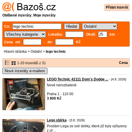
Přidat inzerát
Oblíbené inzeráty
,
Moje inzeráty
Co:
Lokalita:
Okolí:
km
Cena od:
- do:
Kč
Hlavní stránka
>
Ostatní
>
lego technic
Cena
1-20 inzerátů z 31
Nové inzeráty e-mailem
LEGO Technic 42111 Dom's Dodge ...
- [4.8. 2026]
Nové nerozbalené
Praha 1 - 110 00
3 800 Kč
Lego sbírka
- [3.8. 2026]
Prodám Lega ze své sbírky, které již byly vyřazeny
z of ...