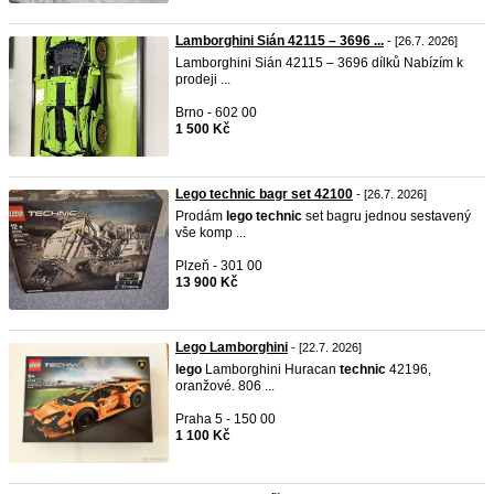
Lamborghini Sián 42115 – 3696 ...
- [26.7. 2026]
Lamborghini Sián 42115 – 3696 dílků Nabízím k
prodeji ...
Brno - 602 00
1 500 Kč
Lego technic bagr set 42100
- [26.7. 2026]
Prodám
lego
technic
set bagru jednou sestavený
vše komp ...
Plzeň - 301 00
13 900 Kč
Lego Lamborghini
- [22.7. 2026]
lego
Lamborghini Huracan
technic
42196,
oranžové. 806 ...
Praha 5 - 150 00
1 100 Kč