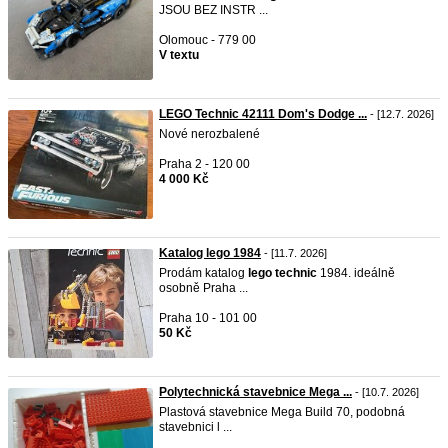
JSOU BEZ INSTR ...
Olomouc - 779 00
V textu
LEGO Technic 42111 Dom's Dodge ...
- [12.7. 2026]
Nové nerozbalené
Praha 2 - 120 00
4 000 Kč
Katalog lego 1984
- [11.7. 2026]
Prodám katalog
lego
technic
1984. ideálně
osobně Praha ...
Praha 10 - 101 00
50 Kč
Polytechnická stavebnice Mega ...
- [10.7. 2026]
Plastová stavebnice Mega Build 70, podobná
stavebnici l ...