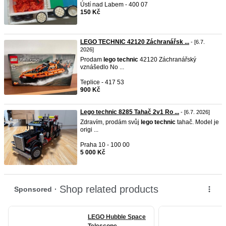
Ústí nad Labem - 400 07
150 Kč
LEGO TECHNIC 42120 Záchranářsk ...
- [6.7.
2026]
Prodam
lego
technic
42120 Záchranářský
vznášedlo No ...
Teplice - 417 53
900 Kč
Lego technic 8285 Tahač 2v1 Ro ...
- [6.7. 2026]
Zdravím, prodám svůj
lego
technic
tahač. Model je
origi ...
Praha 10 - 100 00
5 000 Kč