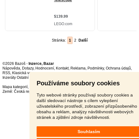
Stránka:
1
2
Další
©2026 Bazoš -
Inzerce, Bazar
Nápověda
,
Dotazy
,
Hodnocení
,
Kontakt
,
Reklama
,
Podmínky
,
Ochrana údajů
,
RSS
,
Inzeráty Ostatní celkem:
151333
, za 24 hodin:
3401
Používáme soubory cookies
Mapa kategorií
,
Nejvyhledávanější výrazy
Země:
Česká republika
,
Slovensko
,
Polsko
,
Rakousko
Tyto webové stránky používají soubory cookies a
další sledovací nástroje s cílem vylepšení
uživatelského prostředí, zobrazení přizpůsobeného
obsahu a reklam, analýzy návštěvnosti webových
stránek a zjištění zdroje návštěvnosti.
Souhlasím