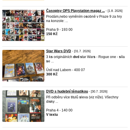
Časopisy OPS Playstation magaz ...
- [1.8. 2026]
Prodám,nebo vyměním o
s
obně v Praze 9 za hry
na konzole: ...
Praha 9 - 193 00
150 Kč
Star Wars DVD
- [31.7. 2026]
3 k
s
originálních
dvd
s
tar War
s
- Rogue one -
s
íla
s
e ...
Ústí nad Labem - 400 07
300 Kč
DVD s hudební tématikou
- [30.7. 2026]
Při odběru více titulů
s
leva (viz níže). Všechny
di
s
ky ...
Praha 4 - 140 00
V textu