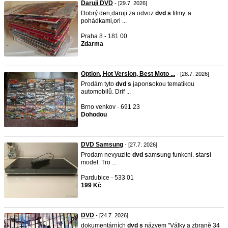
Daruji DVD
- [29.7. 2026]
Dobrý den,daruji za odvoz
dvd
s
filmy. a.
pohádkami,ori ...
Praha 8 - 181 00
Zdarma
Option, Hot Version, Best Moto ...
- [28.7. 2026]
Prodám tyto
dvd
s
japon
s
okou tematikou
automobilů. Drif ...
Brno venkov - 691 23
Dohodou
DVD Samsung
- [27.7. 2026]
Prodam nevyuzite
dvd
s
am
s
ung funkcni.
s
tar
s
i
model. Tro ...
Pardubice - 533 01
199 Kč
DVD
- [24.7. 2026]
dokumentárních
dvd
s
názvem "Války a zbraně 34