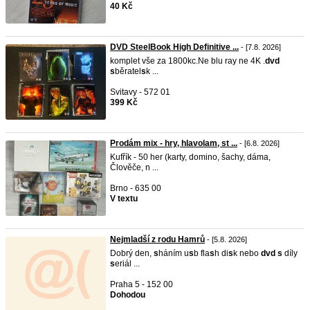
40 Kč
DVD SteelBook High Definitive ...
- [7.8. 2026]
komplet vše za 1800kc.Ne blu ray ne 4K .
dvd
s
běratel
s
k ...
Svitavy - 572 01
399 Kč
Prodám mix - hry, hlavolam, st ...
- [6.8. 2026]
Kufřík - 50 her (karty, domino, šachy, dáma,
Člověče, n ...
Brno - 635 00
V textu
Nejmladší z rodu Hamrů
- [5.8. 2026]
Dobrý den,
s
háním u
s
b fla
s
h di
s
k nebo
dvd
s
díly
s
eriál ...
Praha 5 - 152 00
Dohodou