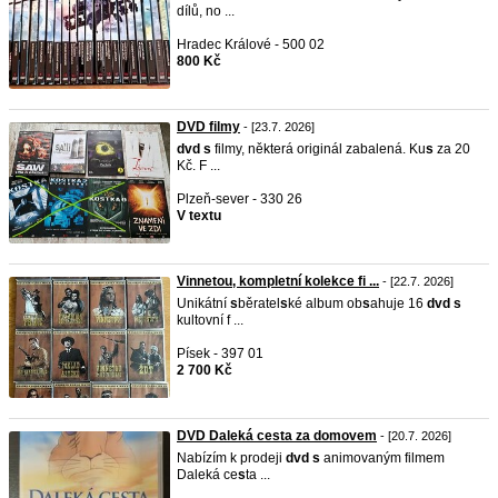
dílů, no ...
Hradec Králové - 500 02
800 Kč
DVD filmy
- [23.7. 2026]
dvd
s
filmy, některá originál zabalená. Ku
s
za 20
Kč. F ...
Plzeň-sever - 330 26
V textu
Vinnetou, kompletní kolekce fi ...
- [22.7. 2026]
Unikátní
s
běratel
s
ké album ob
s
ahuje 16
dvd
s
kultovní f ...
Písek - 397 01
2 700 Kč
DVD Daleká cesta za domovem
- [20.7. 2026]
Nabízím k prodeji
dvd
s
animovaným filmem
Daleká ce
s
ta ...