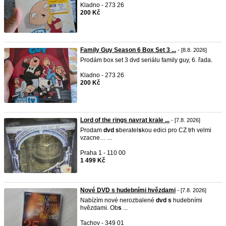
Kladno - 273 26
200 Kč
Family Guy Season 6 Box Set 3 ...
- [8.8. 2026]
Prodám box set 3 dvd seriálu family guy, 6. řada.
Kladno - 273 26
200 Kč
Lord of the rings navrat krale ...
- [7.8. 2026]
Prodam
dvd
s
beratel
s
kou edici pro CZ trh velmi
vzacne… ...
Praha 1 - 110 00
1 499 Kč
Nové DVD s hudebními hvězdami
- [7.8. 2026]
Nabízím nové nerozbalené
dvd
s
hudebními
hvězdami. Ob
s
...
Tachov - 349 01