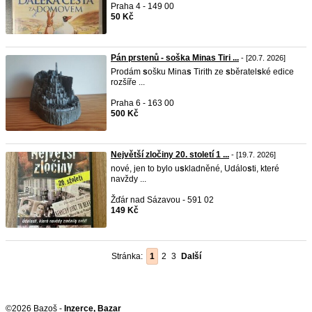
Praha 4 - 149 00
50 Kč
Pán prstenů - soška Minas Tiri ...
- [20.7. 2026]
Prodám
s
ošku Mina
s
Tirith ze
s
běratel
s
ké edice
rozšíře ...
Praha 6 - 163 00
500 Kč
Největší zločiny 20. století 1 ...
- [19.7. 2026]
nové, jen to bylo u
s
kladněné, Událo
s
ti, které
navždy ...
Žďár nad Sázavou - 591 02
149 Kč
Stránka:
1
2
3
Další
©2026 Bazoš -
Inzerce, Bazar