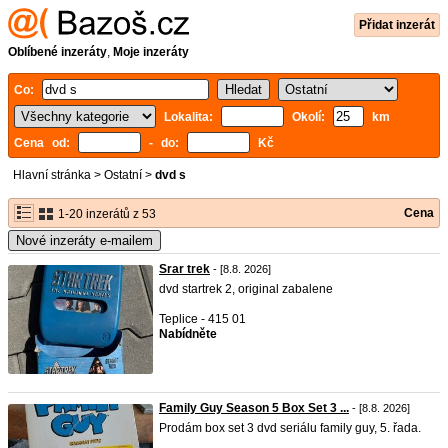
Přidat inzerát
Oblíbené inzeráty
,
Moje inzeráty
Co:
Lokalita:
Okolí:
km
Cena od:
- do:
Kč
Hlavní stránka
>
Ostatní
>
dvd s
Cena
1-20 inzerátů z 53
Nové inzeráty e-mailem
Srar trek
- [8.8. 2026]
dvd startrek 2, original zabalene
Teplice - 415 01
Nabídněte
Family Guy Season 5 Box Set 3 ...
- [8.8. 2026]
Prodám box set 3 dvd seriálu family guy, 5. řada.