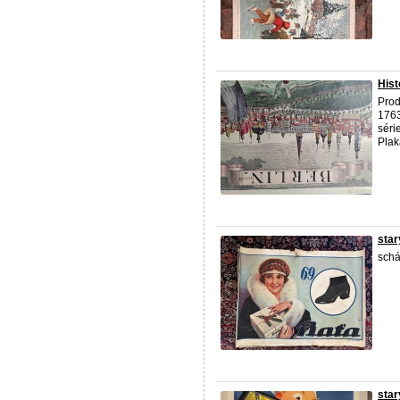
Hist
Prod
1763
séri
Plak
star
schá
star