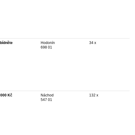
bídněte
Hodonín
34 x
698 01
 000 Kč
Náchod
132 x
547 01