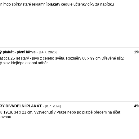
nímdo sbírky staré reklamní
plakat
y cedule učtenky díky za nabídku
ý plakát - pivní láhve
19
- [14.7. 2026]
át cca 25 let starý - pivo z celého světa. Rozměry 68 x 99 cm Dřevěné lišty,
ý stav. Nejlépe osobní odběr.
RÝ DIVADELNÍ PLAKÁT.
45
- [8.7. 2026]
ku 1919, 34 x 21 cm. Vyzvednutí v Praze nebo po platbě předem na účet
kovnou.