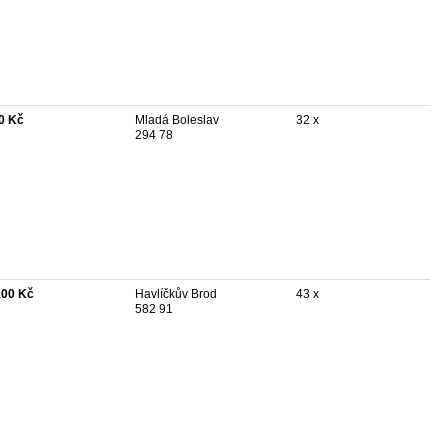
0 Kč
Mladá Boleslav
32 x
294 78
100 Kč
Havlíčkův Brod
43 x
582 91