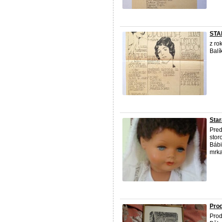
STA
z ro
Balí
Star
Pred
stor
Bábi
mrkac
Prod
Prod