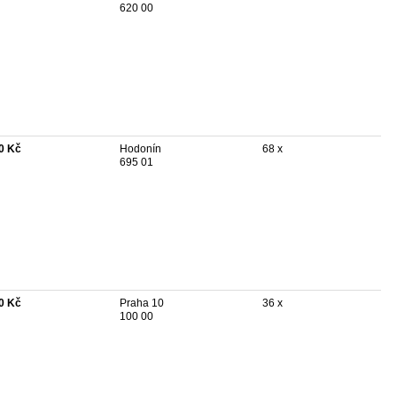
620 00
0 Kč
Hodonín
68 x
695 01
0 Kč
Praha 10
36 x
100 00