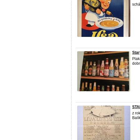
schá
Star
Plak
dobr
STA
z ro
Balí