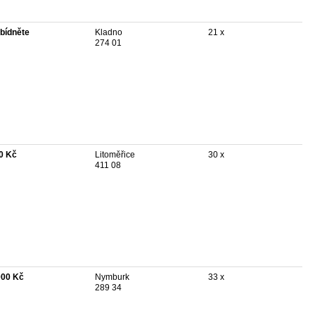
bídněte
Kladno
21 x
274 01
0 Kč
Litoměřice
30 x
411 08
000 Kč
Nymburk
33 x
289 34