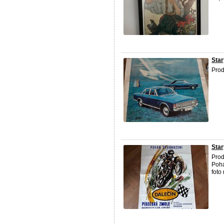
Star
Prod
Sta
Prod
Pohá
foto