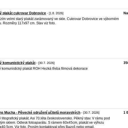
ý plakát cukrovar Dobrovice
Na
- [1.8. 2026]
zím velmi starý plakát zarámovaný ve skle. Cukrovar Dobrovice ve výborném
u. Rozměry 117x97 cm. Stav viz foto.
ý komunistický plakát
35
- [30.7. 2026]
ý komunistický plakát ROH Hezká třeba filmová dekorace
ns Mucha - Pěvecké sdružení učitelů moravských
1 
- [30.7. 2026]
ý litografický plakát. Asi 70.léta československo. Pěkný stav. V rámu pod
ým sklem. Odlesk fotoaparátu. S rámem 60x45cm, plakát ve výřezu
x40,5cm. Viz foto. Prosím kontaktovat přes Bazoš nebo email.