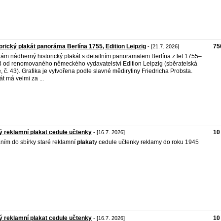
orický plakát panoráma Berlína 1755, Edition Leipzig
75
- [21.7. 2026]
ám nádherný historický plakát s detailním panoramatem Berlína z let 1755–
 od renomovaného německého vydavatelství Edition Leipzig (sběratelská
e, č. 43). Grafika je vytvořena podle slavné mědirytiny Friedricha Probsta.
át má velmi za ...
ý reklamní plakat cedule učtenky
10
- [16.7. 2026]
ním do sbírky staré reklamní
plakat
y cedule učtenky reklamy do roku 1945
ý reklamní plakat cedule učtenky
10
- [16.7. 2026]