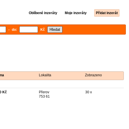
Oblíbené inzeráty
Moje inzeráty
Přidat inzerát
- do:
Kč
na
Lokalita
Zobrazeno
0 Kč
Přerov
30 x
753 61