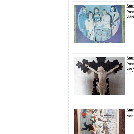
Star
Prod
vlaj
Star
Prod
vše 
dalš
Star
Nabí