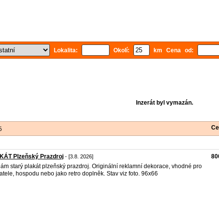
Lokalita:
Okolí:
km Cena od:
Inzerát byl vymazán.
Ce
5
KÁT Plzeňský Prazdroj
80
- [3.8. 2026]
ám starý plakát plzeňský prazdroj. Originální reklamní dekorace, vhodné pro
atele, hospodu nebo jako retro doplněk. Stav viz foto. 96x66