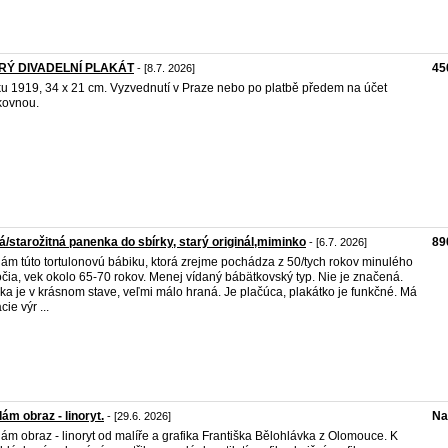
RÝ DIVADELNÍ PLAKÁT
45
- [8.7. 2026]
ku 1919, 34 x 21 cm. Vyzvednutí v Praze nebo po platbě předem na účet
kovnou.
á/starožitná panenka do sbírky, starý originál,miminko
89
- [6.7. 2026]
ám túto tortulonovú bábiku, ktorá zrejme pochádza z 50/tych rokov minulého
očia, vek okolo 65-70 rokov. Menej vídaný bábätkovský typ. Nie je značená.
ka je v krásnom stave, veľmi málo hraná. Je plačúca, plakátko je funkčné. Má
ie výr ...
ám obraz - linoryt.
Na
- [29.6. 2026]
ám obraz - linoryt od malíře a grafika Františka Bělohlávka z Olomouce. K