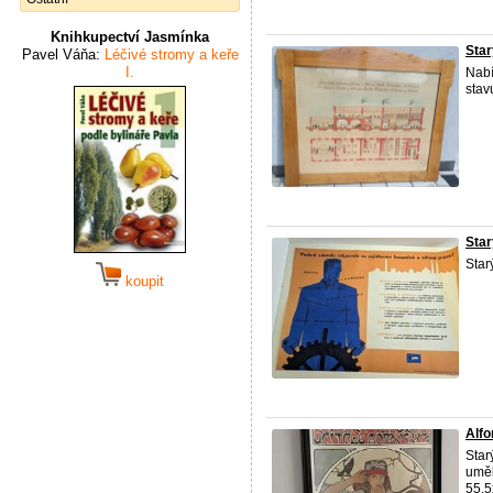
Knihkupectví Jasmínka
Star
Pavel Váňa:
Léčivé stromy a keře
I.
Nabí
stav
Star
Star
koupit
Alfo
Star
uměl
55,5