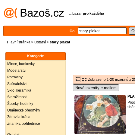
... bazar pro každého
Co:
Hlavní stránka
>
Ostatní
>
stary plakat
Kategorie
Mince, bankovky
Modelářství
Potraviny
Zobrazeno 1-20 inzerátů z 2
Sběratelství
Nové inzeráty e-mailem
Sklo, keramika
PLA
Starožitnosti
Prod
Šperky, hodinky
sběr
Umělecké předměty
Zdraví a krása
Známky, pohlednice
Ostatní