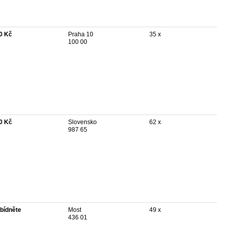
0 Kč
Praha 10
35 x
100 00
0 Kč
Slovensko
62 x
987 65
bídněte
Most
49 x
436 01