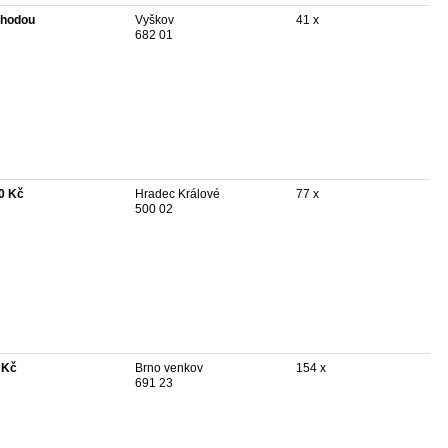
hodou
Vyškov
41 x
682 01
0 Kč
Hradec Králové
77 x
500 02
 Kč
Brno venkov
154 x
691 23