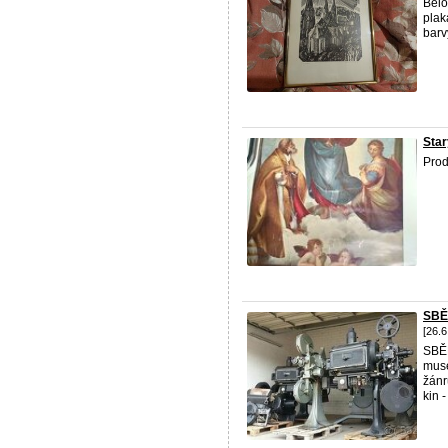
Bělo
plak
barvy
Star
Prod
SBĚ
[26.6
SBĚR
muse
žánr
kin 