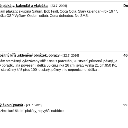
é plakáty, kalendář a vlaječka
Do
- [23.7. 2026]
ám plakáty: skupina Saturn, Bob Frídl, Coca Cola. Starý kalendář - rok 1977,
ečka OSP Vyškov. Osobní odběr. Cena dohodou. Ne SMS.
ožitný kříž ,skleněný obrázek, obrazy
40
- [22.7. 2026]
ám starožitný vyřezávany kříž Kristus porcelán, 20 století ,původní ,pěkný, je
v pořádku, na pověšení, délka 50 cm,šířka 26 cm ,svatý výška 21 cm,950 Kč,
í starožitný kříž přes 100 let starý, pěkný ,nic neponicene, délka ...
ý školní plakát
99
- [21.7. 2026]
zím staré školní plakáty, nejvyšší nabídce