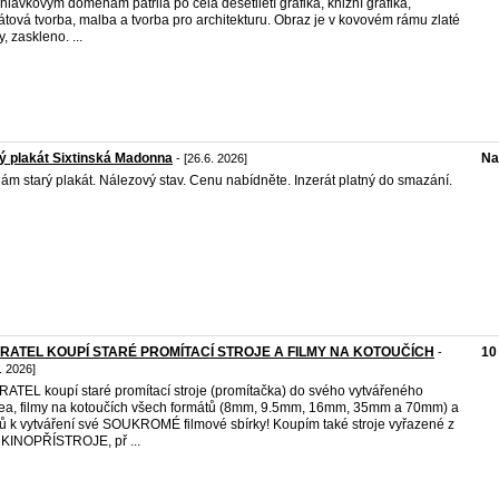
hlávkovým doménám patřila po celá desetiletí grafika, knižní grafika,
átová tvorba, malba a tvorba pro architekturu. Obraz je v kovovém rámu zlaté
, zaskleno. ...
ý plakát Sixtinská Madonna
Na
- [26.6. 2026]
ám starý plakát. Nálezový stav. Cenu nabídněte. Inzerát platný do smazání.
RATEL KOUPÍ STARÉ PROMÍTACÍ STROJE A FILMY NA KOTOUČÍCH
10
-
. 2026]
ATEL koupí staré promítací stroje (promítačka) do svého vytvářeného
a, filmy na kotoučích všech formátů (8mm, 9.5mm, 16mm, 35mm a 70mm) a
ů k vytváření své SOUKROMÉ filmové sbírky! Koupím také stroje vyřazené z
- KINOPŘÍSTROJE, př ...