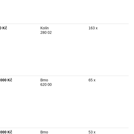
0 Kč
Kolín
163 x
280 02
 000 Kč
Brno
65 x
620 00
 000 Kč
Brno
53 x