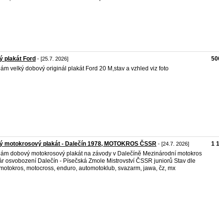
ý plakát Ford
50
- [25.7. 2026]
ám velký dobový originál plakát Ford 20 M,stav a vzhled viz foto
rý motokrosový plakát - Dalečín 1978, MOTOKROS ČSSR
1 
- [24.7. 2026]
ám dobový motokrosový plakát na závody v Dalečíně Mezinárodní motokros
r osvobození Dalečín - Písečská Zmole Mistrovství ČSSR juniorů Stav dle
 motokros, motocross, enduro, automotoklub, svazarm, jawa, čz, mx