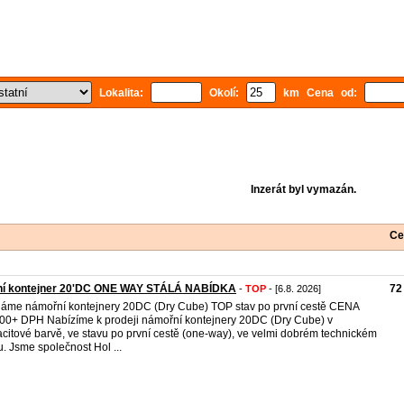
Lokalita:
Okolí:
km Cena od:
Inzerát byl vymazán.
Ce
ní kontejner 20'DC ONE WAY STÁLÁ NABÍDKA
72
-
TOP
- [6.8. 2026]
áme námořní kontejnery 20DC (Dry Cube) TOP stav po první cestě CENA
00+ DPH Nabízíme k prodeji námořní kontejnery 20DC (Dry Cube) v
acitové barvě, ve stavu po první cestě (one-way), ve velmi dobrém technickém
u. Jsme společnost Hol ...