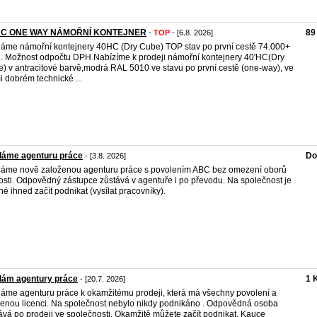
HC ONE WAY NÁMOŘNÍ KONTEJNER
89
-
TOP
- [6.8. 2026]
áme námořní kontejnery 40HC (Dry Cube) TOP stav po první cestě 74.000+
 Možnost odpočtu DPH Nabízíme k prodeji námořní kontejnery 40'HC(Dry
) v antracitové barvě,modrá RAL 5010 ve stavu po první cestě (one-way), ve
i dobrém technické ...
dáme agenturu práce
Do
- [3.8. 2026]
áme nově založenou agenturu práce s povolením ABC bez omezení oborů
osti. Odpovědný zástupce zůstává v agentuře i po převodu. Na společnost je
é ihned začít podnikat (vysílat pracovníky).
dám agentury práce
1 
- [20.7. 2026]
áme agenturu práce k okamžitému prodeji, která má všechny povolení a
zenou licenci. Na společnost nebylo nikdy podnikáno . Odpovědná osoba
ává po prodeji ve společnosti. Okamžitě můžete začít podnikat. Kauce