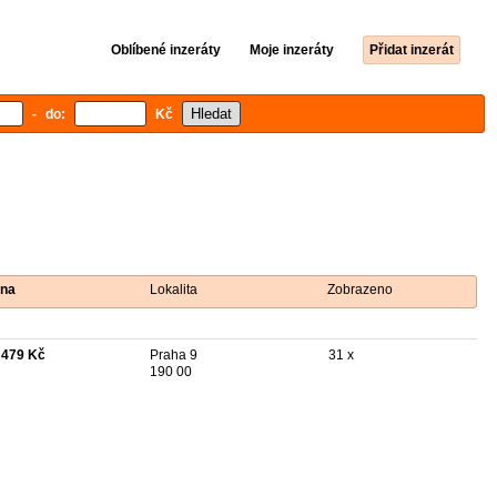
Oblíbené inzeráty
Moje inzeráty
Přidat inzerát
- do:
Kč
na
Lokalita
Zobrazeno
 479 Kč
Praha 9
31 x
190 00