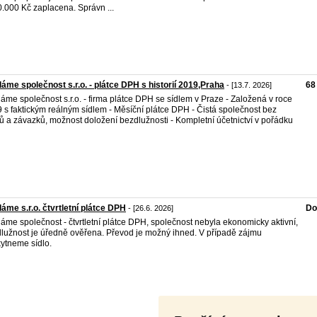
.000 Kč zaplacena. Správn ...
áme společnost s.r.o. - plátce DPH s historií 2019,Praha
68
- [13.7. 2026]
áme společnost s.r.o. - firma plátce DPH se sídlem v Praze - Založená v roce
 s faktickým reálným sídlem - Měsíční plátce DPH - Čistá společnost bez
ů a závazků, možnost doložení bezdlužnosti - Kompletní účetnictví v pořádku
áme s.r.o. čtvrtletní plátce DPH
Do
- [26.6. 2026]
áme společnost - čtvrtletní plátce DPH, společnost nebyla ekonomicky aktivní,
lužnost je úředně ověřena. Převod je možný ihned. V případě zájmu
ytneme sídlo.