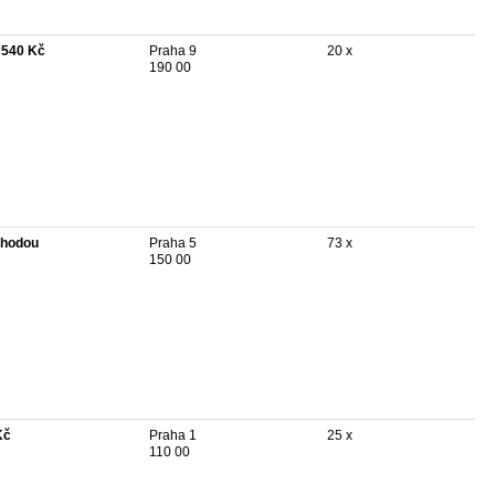
 540 Kč
Praha 9
20 x
190 00
hodou
Praha 5
73 x
150 00
Kč
Praha 1
25 x
110 00