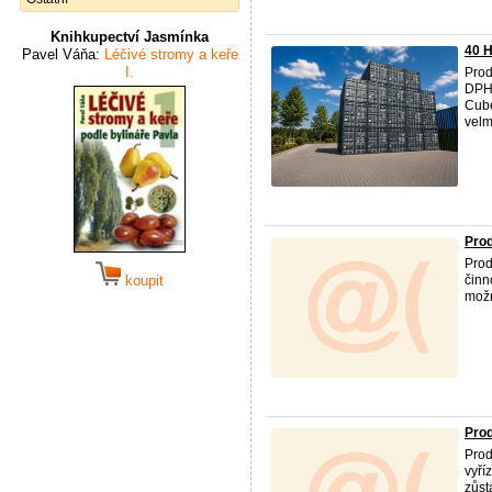
Knihkupectví Jasmínka
40 
Pavel Váňa:
Léčivé stromy a keře
I.
Prod
DPH.
Cube
velm
Pro
Prod
koupit
činn
možn
Pro
Prod
vyří
zůst