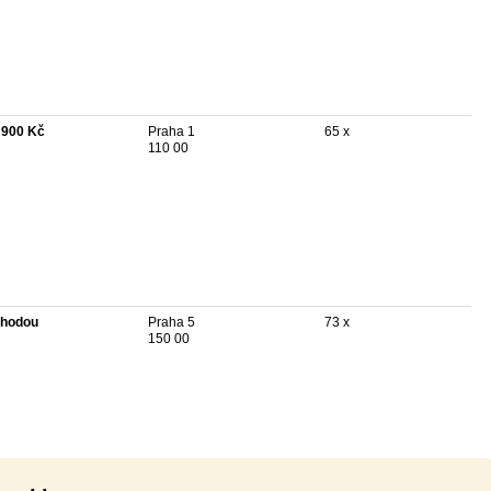
 900 Kč
Praha 1
65 x
110 00
hodou
Praha 5
73 x
150 00