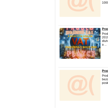
1000
Prod
Prod
2019
dluh
a ...
Prod
Prod
bezd
posk