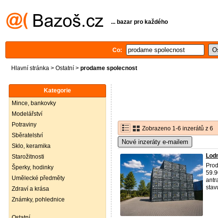
... bazar pro každého
Co:
Hlavní stránka
>
Ostatní
>
prodame spolecnost
Kategorie
Mince, bankovky
Modelářství
Potraviny
Zobrazeno 1-6 inzerátů z 6
Sběratelství
Nové inzeráty e-mailem
Sklo, keramika
Lod
Starožitnosti
Prod
Šperky, hodinky
59.9
Umělecké předměty
antr
stav
Zdraví a krása
Známky, pohlednice
Ostatní