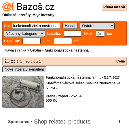
Přidat inzerát
Oblíbené inzeráty
,
Moje inzeráty
Co:
Lokalita:
Okolí:
km
Cena od:
- do:
Kč
Hlavní stránka
>
Ostatní
>
funkcionalisticka nastenna
Cena
1-1 inzerátů z 1
Nové inzeráty e-mailem
Funkcionalistická nástěnná lam ...
- [13.7. 2026]
Starožitné válcové světlo, kvalitně zhotovené ve
funkci ...
Praha - západ - 252 64
500 Kč