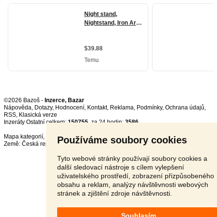
©2026 Bazoš -
Inzerce, Bazar
Nápověda
,
Dotazy
,
Hodnocení
,
Kontakt
,
Reklama
,
Podmínky
,
Ochrana údajů
,
RSS
,
Inzeráty Ostatní celkem:
150755
, za 24 hodin:
3586
Mapa kategorií
,
Nejvyhledávanější výrazy
Používáme soubory cookies
Země:
Česká republika
,
Slovensko
,
Polsko
,
Rakousko
Tyto webové stránky používají soubory cookies a
další sledovací nástroje s cílem vylepšení
uživatelského prostředí, zobrazení přizpůsobeného
obsahu a reklam, analýzy návštěvnosti webových
stránek a zjištění zdroje návštěvnosti.
Souhlasím