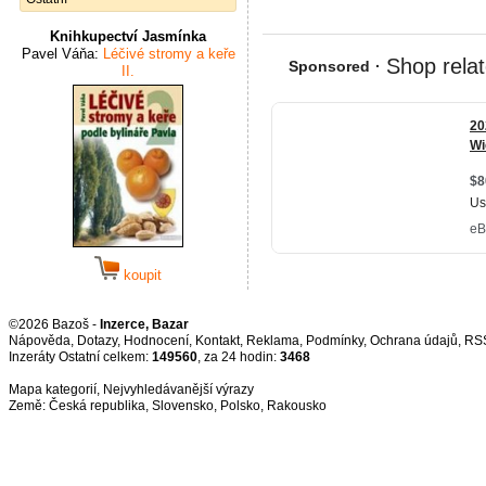
Knihkupectví Jasmínka
Pavel Váňa:
Léčivé stromy a keře
II.
koupit
©2026 Bazoš -
Inzerce, Bazar
Nápověda
,
Dotazy
,
Hodnocení
,
Kontakt
,
Reklama
,
Podmínky
,
Ochrana údajů
,
RS
Inzeráty Ostatní celkem:
149560
, za 24 hodin:
3468
Mapa kategorií
,
Nejvyhledávanější výrazy
Země:
Česká republika
,
Slovensko
,
Polsko
,
Rakousko