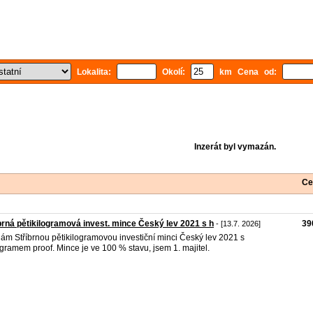
Lokalita:
Okolí:
km Cena od:
Inzerát byl vymazán.
Ce
brná pětikilogramová invest. mince Český lev 2021 s h
39
- [13.7. 2026]
ám Stříbrnou pětikilogramovou investiční minci Český lev 2021 s
gramem proof. Mince je ve 100 % stavu, jsem 1. majitel.