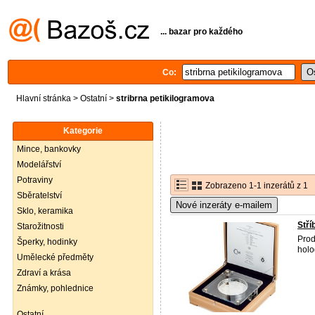
... bazar pro každého
Co:
Hlavní stránka
>
Ostatní
>
stribrna petikilogramova
Kategorie
Mince, bankovky
Modelářství
Potraviny
Zobrazeno 1-1 inzerátů z 1
Sběratelství
Nové inzeráty e-mailem
Sklo, keramika
Stří
Starožitnosti
Prod
Šperky, hodinky
holo
Umělecké předměty
Zdraví a krása
Známky, pohlednice
Ostatní