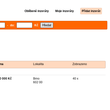
Oblíbené inzeráty
Moje inzeráty
Přidat inzerát
- do:
Kč
na
Lokalita
Zobrazeno
0 000 Kč
Brno
40 x
602 00