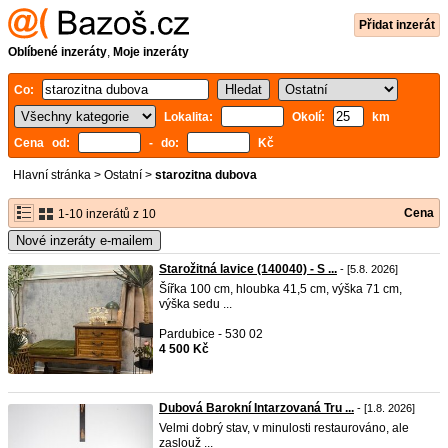
Přidat inzerát
Oblíbené inzeráty
,
Moje inzeráty
Co:
Lokalita:
Okolí:
km
Cena od:
- do:
Kč
Hlavní stránka
>
Ostatní
>
starozitna dubova
Cena
1-10 inzerátů z 10
Nové inzeráty e-mailem
Starožitná lavice (140040) - S ...
- [5.8. 2026]
Šířka 100 cm, hloubka 41,5 cm, výška 71 cm,
výška sedu ...
Pardubice - 530 02
4 500 Kč
Dubová Barokní Intarzovaná Tru ...
- [1.8. 2026]
Velmi dobrý stav, v minulosti restaurováno, ale
zaslouž ...