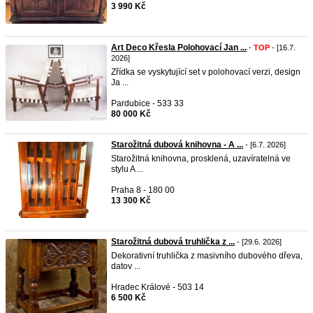
3 990 Kč
Art Deco Křesla Polohovací Jan ...
-
TOP
- [16.7.
2026]
Zřídka se vyskytující set v polohovací verzi, design
Ja ...
Pardubice - 533 33
80 000 Kč
Starožitná dubová knihovna - A ...
- [6.7. 2026]
Starožitná knihovna, prosklená, uzavíratelná ve
stylu A ...
Praha 8 - 180 00
13 300 Kč
Starožitná dubová truhlička z ...
- [29.6. 2026]
Dekorativní truhlička z masivního dubového dřeva,
datov ...
Hradec Králové - 503 14
6 500 Kč