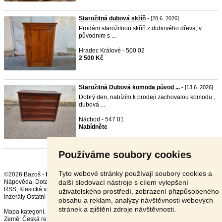
Starožitná dubová skříň
- [28.6. 2026]
Prodám starožitnou skříň z dubového dřeva, v
původním s ...
Hradec Králové - 500 02
2 500 Kč
Starožitná Dubová komoda původ ...
- [13.6. 2026]
Dobrý den, nabízím k prodeji zachovalou komodu ,
dubová ...
Náchod - 547 01
Nabídněte
Používáme soubory cookies
Tyto webové stránky používají soubory cookies a
©2026 Bazoš -
Inzerce, Bazar
další sledovací nástroje s cílem vylepšení
Nápověda
,
Dotazy
,
Hodnocení
,
Kontakt
,
Reklama
,
Podmínky
,
Ochrana údajů
,
RSS
,
uživatelského prostředí, zobrazení přizpůsobeného
Inzeráty Ostatní celkem:
150523
, za 24 hodin:
3195
obsahu a reklam, analýzy návštěvnosti webových
stránek a zjištění zdroje návštěvnosti.
Mapa kategorií
,
Nejvyhledávanější výrazy
Země:
Česká republika
,
Slovensko
,
Polsko
,
Rakousko