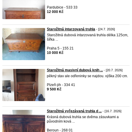
Pardubice - 533 33
12 000 Kč
Starožitná intarzovaná truhla
- [24.7. 2026]
Starožitná dubová intarzovaná truhla délka 125cm,
šířka ...
Praha 5 - 155 21
10 000 Kč
Starožitná masivní dubová knih ...
- [20.7. 2026]
pěkný stav ale odřeninky se najdou. výška 200 cm.
Plzeň-jih - 334 41
9 500 Kč
Starožitná vyřezávaná truhla d ...
- [16.7. 2026]
Krásná dubová truhla se dvěma zásuvkami a
původním ková ...
Beroun - 268 01