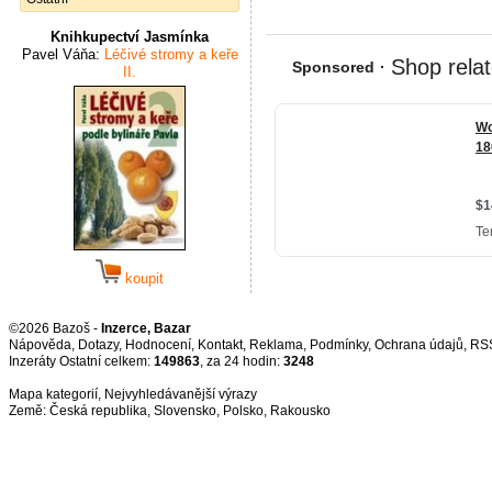
Knihkupectví Jasmínka
Pavel Váňa:
Léčivé stromy a keře
II.
koupit
©2026 Bazoš -
Inzerce, Bazar
Nápověda
,
Dotazy
,
Hodnocení
,
Kontakt
,
Reklama
,
Podmínky
,
Ochrana údajů
,
RS
Inzeráty Ostatní celkem:
149863
, za 24 hodin:
3248
Mapa kategorií
,
Nejvyhledávanější výrazy
Země:
Česká republika
,
Slovensko
,
Polsko
,
Rakousko