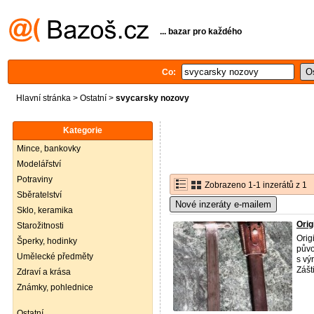
... bazar pro každého
Co:
Hlavní stránka
>
Ostatní
>
svycarsky nozovy
Kategorie
Mince, bankovky
Modelářství
Potraviny
Zobrazeno 1-1 inzerátů z 1
Sběratelství
Nové inzeráty e-mailem
Sklo, keramika
Orig
Starožitnosti
Orig
Šperky, hodinky
půvo
Umělecké předměty
s v
Zášt
Zdraví a krása
Známky, pohlednice
Ostatní