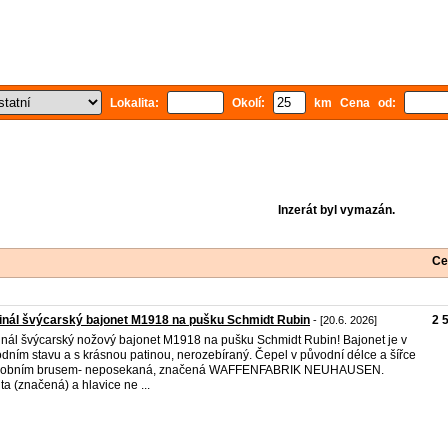
Lokalita:
Okolí:
km Cena od:
Inzerát byl vymazán.
Ce
inál švýcarský bajonet M1918 na pušku Schmidt Rubin
2 
- [20.6. 2026]
inál švýcarský nožový bajonet M1918 na pušku Schmidt Rubin! Bajonet je v
dním stavu a s krásnou patinou, nerozebíraný. Čepel v původní délce a šířce
ýrobním brusem- neposekaná, značená WAFFENFABRIK NEUHAUSEN.
ita (značená) a hlavice ne ...