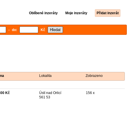
Oblíbené inzeráty
Moje inzeráty
Přidat inzerát
- do:
Kč
na
Lokalita
Zobrazeno
500 Kč
Ústí nad Orlicí
156 x
561 53