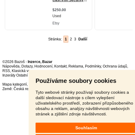
Stránka:
1
2
3
Další
©2026 Bazoš -
Inzerce, Bazar
Nápověda
,
Dotazy
,
Hodnocení
,
Kontakt
,
Reklama
,
Podmínky
,
Ochrana údajů
,
RSS
,
Inzeráty Ostatní celkem:
148731
, za 24 hodin:
3246
Používáme soubory cookies
Mapa kategorií
,
Nejvyhledávanější výrazy
Země:
Česká republika
,
Slovensko
,
Polsko
,
Rakousko
Tyto webové stránky používají soubory cookies a
další sledovací nástroje s cílem vylepšení
uživatelského prostředí, zobrazení přizpůsobeného
obsahu a reklam, analýzy návštěvnosti webových
stránek a zjištění zdroje návštěvnosti.
Souhlasím