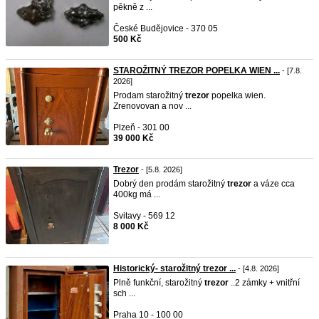
pěkně z ...
České Budějovice - 370 05
500 Kč
STAROŽITNÝ TREZOR POPELKA WIEN ...
- [7.8.
2026]
Prodam starožitný
trezor
popelka wien.
Zrenovovan a nov ...
Plzeň - 301 00
39 000 Kč
Trezor
- [5.8. 2026]
Dobrý den prodám starožitný
trezor
a váze cca
400kg má ...
Svitavy - 569 12
8 000 Kč
Historický- starožitný trezor ...
- [4.8. 2026]
Plně funkční, starožitný
trezor
..2 zámky + vnitřní
sch ...
Praha 10 - 100 00