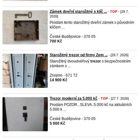
Zámek dveřní starožitný s klíč ...
-
TOP
- [29.7.
2026]
Prodám tento starožitný dveřní zámek s původním
klíčem ...
České Budějovice - 370 05
700 Kč
Starožitný trezor od firmy Zem ...
- [28.7. 2026]
Starožitný dvoudvéřový
trezor
s bezpečnostním
zámkem s ...
Znojmo - 671 72
14 900 Kč
Trezor moderní za 5.000 kč
-
TOP
- [27.7. 2026]
Prodám POZOR...SLEVA..5.000 kč na aktuálních
5.000 k ...
České Budějovice - 370 05
5 000 Kč