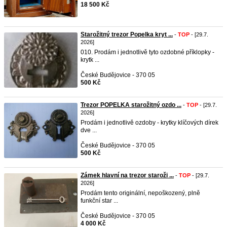
18 500 Kč
Starožitný trezor Popelka kryt ...
-
TOP
- [29.7.
2026]
010. Prodám i jednotlivě tyto ozdobné příklopky -
krytk ...
České Budějovice - 370 05
500 Kč
Trezor POPELKA starožitný ozdo ...
-
TOP
- [29.7.
2026]
Prodám i jednotlivě ozdoby - krytky klíčových dírek
dve ...
České Budějovice - 370 05
500 Kč
Zámek hlavní na trezor staroži ...
-
TOP
- [29.7.
2026]
Prodám tento originální, nepoškozený, plně
funkční star ...
České Budějovice - 370 05
4 000 Kč