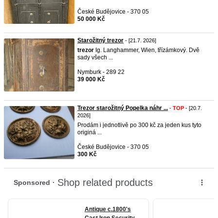
České Budějovice - 370 05
50 000 Kč
Starožitný trezor
- [21.7. 2026]
trezor
Ig. Langhammer, Wien, třízámkový. Dvě
sady všech ...
Nymburk - 289 22
39 000 Kč
Trezor starožitný Popelka náhr ...
-
TOP
- [20.7.
2026]
Prodám i jednotlivě po 300 kč za jeden kus tyto
originá ...
České Budějovice - 370 05
300 Kč