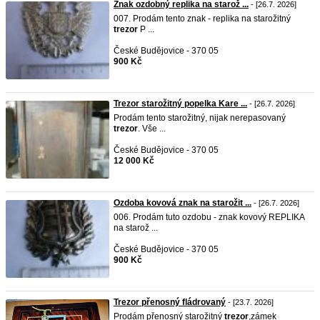
Znak ozdobný replika na starož ...
- [26.7. 2026]
007. Prodám tento znak - replika na starožitný
trezor
P ...
České Budějovice - 370 05
900 Kč
Trezor starožitný popelka Kare ...
- [26.7. 2026]
Prodám tento starožitný, nijak nerepasovaný
trezor
. Vše ...
České Budějovice - 370 05
12 000 Kč
Ozdoba kovová znak na starožit ...
- [26.7. 2026]
006. Prodám tuto ozdobu - znak kovový REPLIKA
na starož ...
České Budějovice - 370 05
900 Kč
Trezor přenosný fládrovaný
- [23.7. 2026]
Prodám přenosný starožitný
trezor
,zámek