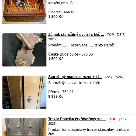
funkční,ve sluš ...
Liberec - 460 01
1 800 Kč
Zámek starožitný dveřní s klíč ...
-
TOP
- [23.7.
2026]
Prodám ........Rezervace....... tento starož ...
České Budějovice - 370 05
1 500 Kč
Starožitný masivní trezor + kl ...
- [22.7. 2026]
Starožitný masivní trezor + klíče
Přerov - 753 01
9 999 Kč
Trezor Popelka čtyřdveřový sta ...
-
TOP
- [21.7.
2026]
Prodám tento zajímavý
trezor
starožitný, unikátní,
čtyř ...