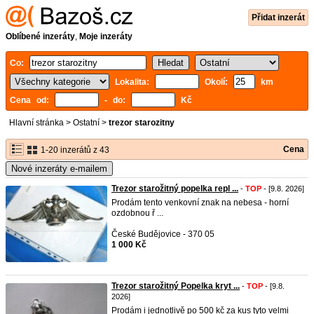
Přidat inzerát
Oblíbené inzeráty
,
Moje inzeráty
Co:
Lokalita:
Okolí:
km
Cena od:
- do:
Kč
Hlavní stránka
>
Ostatní
>
trezor starozitny
Cena
1-20 inzerátů z 43
Nové inzeráty e-mailem
Trezor starožitný popelka repl ...
-
TOP
- [9.8. 2026]
Prodám tento venkovní znak na nebesa - horní
ozdobnou ř ...
České Budějovice - 370 05
1 000 Kč
Trezor starožitný Popelka kryt ...
-
TOP
- [9.8.
2026]
Prodám i jednotlivě po 500 kč za kus tyto velmi