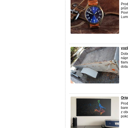
Prod
prům
Povr
Lumi
vozi
Dobr
nápr
tlam
dota
Orig
Prod
bare
z ob
poko 