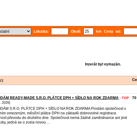
Lokalita:
Okolí:
km Cena od:
Inzerát byl vymazán.
Ce
83
DÁM READY-MADE S.R.O. PLÁTCE DPH + SÍDLO NA ROK ZDARMA
70
-
TOP
8. 2026]
DÁM S.R.O. PLÁTCE DPH + SÍDLO NA ROK ZDARMA Prodám společnost s
ním omezeným, měsíční plátce DPH na základě dobrovolné registrace.
ost převodu do druhého dne. Společnost nemá žádné zaměstnance ani jiné
zky, jedná se o zcela novou ...