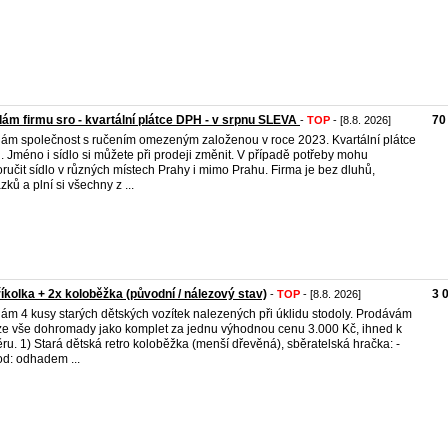
ám firmu sro - kvartální plátce DPH - v srpnu SLEVA
70
-
TOP
- [8.8. 2026]
ám společnost s ručením omezeným založenou v roce 2023. Kvartální plátce
 Jméno i sídlo si můžete při prodeji změnit. V případě potřeby mohu
ručit sídlo v různých místech Prahy i mimo Prahu. Firma je bez dluhů,
zků a plní si všechny z ...
říkolka + 2x koloběžka (původní / nálezový stav)
3 
-
TOP
- [8.8. 2026]
ám 4 kusy starých dětských vozítek nalezených při úklidu stodoly. Prodávám
e vše dohromady jako komplet za jednu výhodnou cenu 3.000 Kč, ihned k
ru. 1) Stará dětská retro koloběžka (menší dřevěná), sběratelská hračka: -
d: odhadem ...