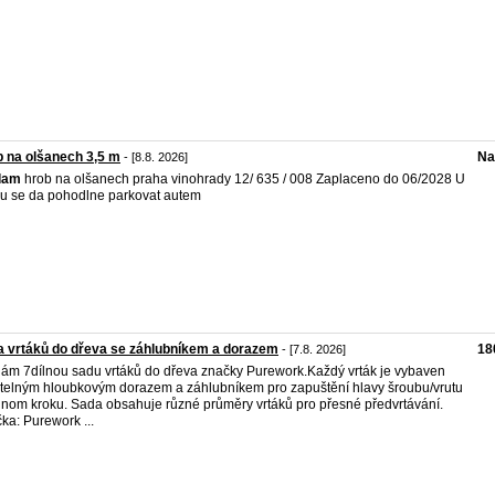
 na olšanech 3,5 m
Na
- [8.8. 2026]
dam
hrob na olšanech praha vinohrady 12/ 635 / 008 Zaplaceno do 06/2028 U
u se da pohodlne parkovat autem
 vrtáků do dřeva se záhlubníkem a dorazem
18
- [7.8. 2026]
ám 7dílnou sadu vrtáků do dřeva značky Purework. ​Každý vrták je vybaven
itelným hloubkovým dorazem a záhlubníkem pro zapuštění hlavy šroubu/vrutu
dnom kroku. Sada obsahuje různé průměry vrtáků pro přesné předvrtávání. ​
a: Purework ​ ...