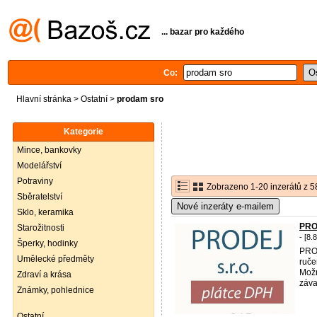
... bazar pro každého
Co:
Hlavní stránka
>
Ostatní
>
prodam sro
Kategorie
Mince, bankovky
Modelářství
Potraviny
Zobrazeno 1-20 inzerátů z 5
Sběratelství
Nové inzeráty e-mailem
Sklo, keramika
PRO
Starožitnosti
- [8.
Šperky, hodinky
PRO
Umělecké předměty
ruče
Možn
Zdraví a krása
záva
Známky, pohlednice
Ostatní