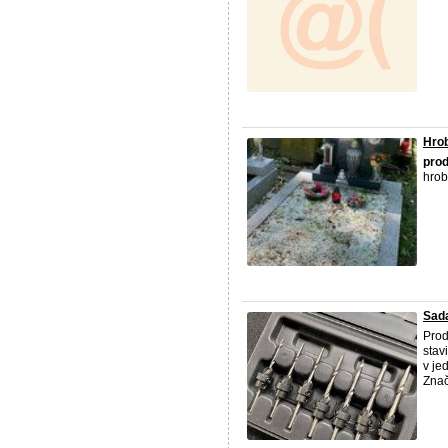
Hrob
pro
hrob
Sada
Prod
stav
v je
Značk