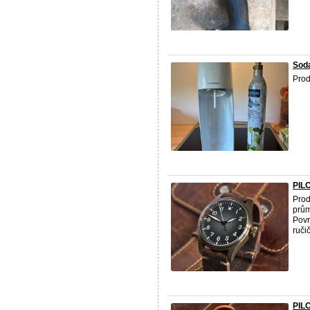
Sod
Prod
PIL
Prod
prům
Povr
ručič
PIL