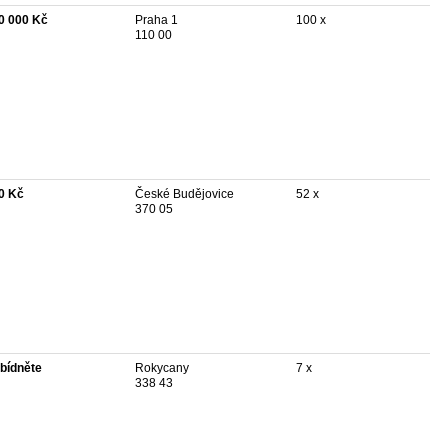
0 000 Kč
Praha 1
100 x
110 00
0 Kč
České Budějovice
52 x
370 05
bídněte
Rokycany
7 x
338 43