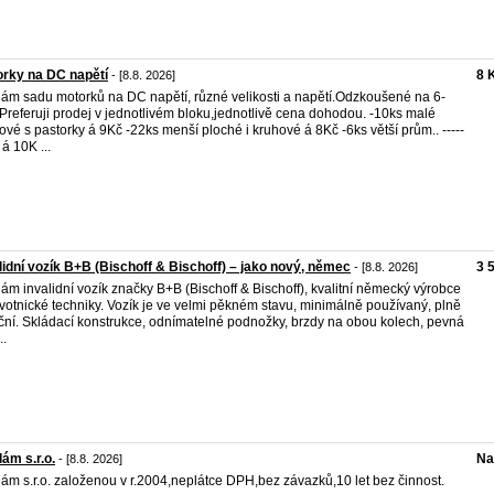
rky na DC napětí
8 
- [8.8. 2026]
ám sadu motorků na DC napětí, různé velikosti a napětí.Odzkoušené na 6-
Preferuji prodej v jednotlivém bloku,jednotlivě cena dohodou. -10ks malé
ové s pastorky á 9Kč -22ks menší ploché i kruhové á 8Kč -6ks větší prům.. -----
- á 10K ...
lidní vozík B+B (Bischoff & Bischoff) – jako nový, němec
3 
- [8.8. 2026]
ám invalidní vozík značky B+B (Bischoff & Bischoff), kvalitní německý výrobce
votnické techniky. Vozík je ve velmi pěkném stavu, minimálně používaný, plně
ční. Skládací konstrukce, odnímatelné podnožky, brzdy na obou kolech, pevná
..
ám s.r.o.
Na
- [8.8. 2026]
ám s.r.o. založenou v r.2004,neplátce DPH,bez závazků,10 let bez činnost.