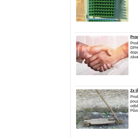
Prod
Prod
DPH.
dopo
záva
2x t
Prod
pouz
odbě
Půvo