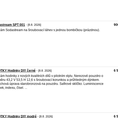
astream SPT 001
90
- [8.8. 2026]
ám Sodastream na šroubovací láhev s jednou bombičkou (prázdnou).
OTKY Hodinky DIY černé
6 
- [8.8. 2026]
ám hodinky z nových kvalitních dílů v pilotním stylu. Nerezové pouzdro o
ěru 43,2 V 53,5 H 12,6 s šroubovací korunkou a průhledným dýnkem.
chová úprava starobronzová na pouzdru. Safírové sklíčko. Luminiscence
ek, indexu, čísel. ...
OTKY Hodinky DIY modré
6 
- [8.8. 2026]