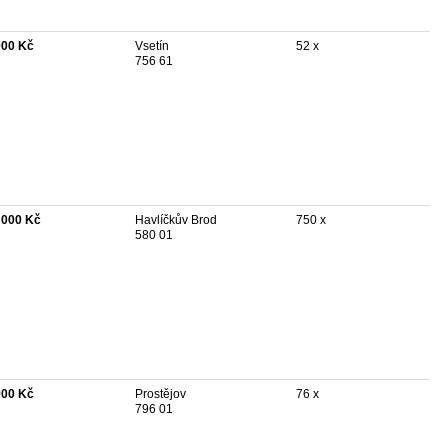
000 Kč
Vsetín
52 x
756 61
 000 Kč
Havlíčkův Brod
750 x
580 01
900 Kč
Prostějov
76 x
796 01