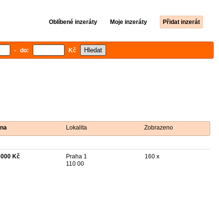
Oblíbené inzeráty
Moje inzeráty
Přidat inzerát
- do:
Kč
na
Lokalita
Zobrazeno
 000 Kč
Praha 1
160 x
110 00