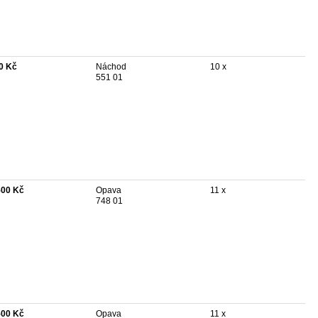
0 Kč
Náchod
10 x
551 01
500 Kč
Opava
11 x
748 01
500 Kč
Opava
11 x