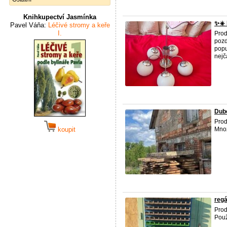
Knihkupectví Jasmínka
✨☀️ 
Pavel Váňa:
Léčivé stromy a keře
I.
Prod
pozd
popu
nejča
Dubo
Prod
koupit
Množ
regá
Prod
Použ