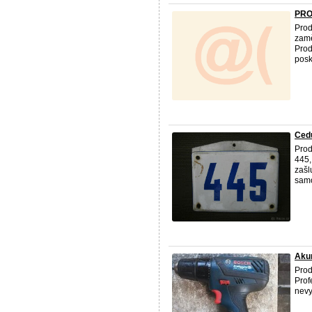
PRO
Prod
zamě
Prod
posk
Cedu
Prod
445,
zašl
samo
Aku
Prod
Prof
nevy