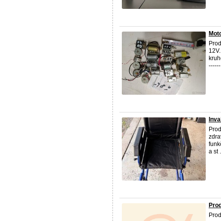
Moto
Prod
12V.
kruh
-----
Inva
Prod
zdra
funk
a st .
Prod
Prod