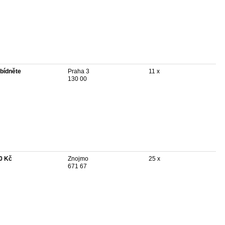
bídněte
Praha 3
11 x
130 00
0 Kč
Znojmo
25 x
671 67