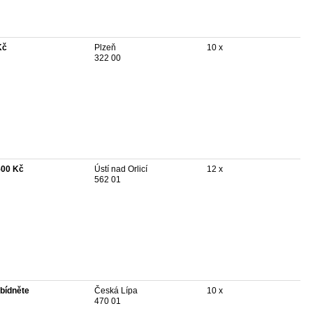
Kč
Plzeň
10 x
322 00
500 Kč
Ústí nad Orlicí
12 x
562 01
bídněte
Česká Lípa
10 x
470 01