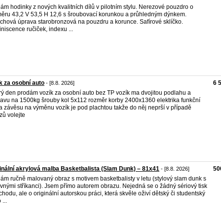
ám hodinky z nových kvalitních dílů v pilotním stylu. Nerezové pouzdro o
ěru 43,2 V 53,5 H 12,6 s šroubovací korunkou a průhledným dýnkem.
chová úprava starobronzová na pouzdru a korunce. Safírové sklíčko.
niscence ručiček, indexu ...
k za osobní auto
6 
- [8.8. 2026]
ý den prodám vozík za osobní auto bez TP vozík ma dvojitou podlahu a
avu na 1500kg šrouby kol 5x112 rozměr korby 2400x1360 elektrika funkční
a závěsu na výměnu vozík je pod plachtou takže do něj neprší v případě
zů volejte
inální akrylová malba Basketbalista (Slam Dunk) – 81x41
50
- [8.8. 2026]
ám ručně malovaný obraz s motivem basketbalisty v letu (stylový slam dunk s
vnými stříkanci). Jsem přímo autorem obrazu. Nejedná se o žádný sériový tisk
chodu, ale o originální autorskou práci, která skvěle oživí dětský či studentský
...