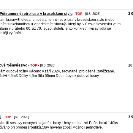
Pětiramenný retro lustr v bruselském stylu
3 
-
TOP
- [8.8. 2026]
ám krásný🌟 elegantní pětiramenný retro lustr v bruselském stylu (nebo
ním funkcionalismu) v perfektním stavu👍, který byl v Československu velmi
lární v průběhu 60. až 70. let 20. století.Tento konkrétní typ svítidla se
stěji vyráběl ...
vé fošny/řezivo
20
-
TOP
- [8.8. 2026]
ám dubové fošny Káceno v září 2024,
sro
vnané, proložené, zatěžkané.
ství 4,5m3 Délky 4,5m Síla 55mm Dub,nábytek,dubové fošny,
l
3 
-
TOP
- [8.8. 2026]
ám tři sestavy nosných stojanů s boxy. Uchycení na zdi.Počet boxů 140ks.
íváno při prodeji šroubků.Stav nového zboží.Možno i jednotlivě.