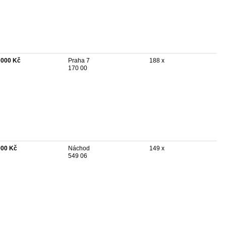
 000 Kč
Praha 7
188 x
170 00
000 Kč
Náchod
149 x
549 06