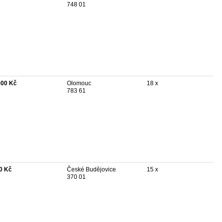
748 01
500 Kč
Olomouc
18 x
783 61
0 Kč
České Budějovice
15 x
370 01