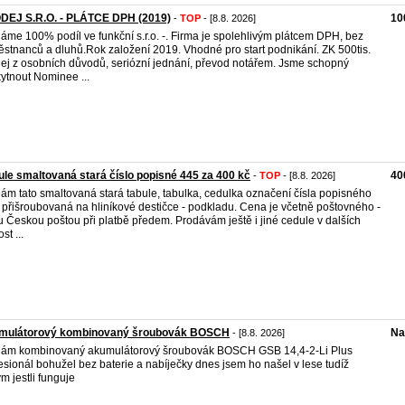
DEJ S.R.O. - PLÁTCE DPH (2019)
10
-
TOP
- [8.8. 2026]
áme 100% podíl ve funkční s.r.o. -. Firma je spolehlivým plátcem DPH, bez
stnanců a dluhů.Rok založení 2019. Vhodné pro start podnikání. ZK 500tis.
ej z osobních důvodů, seriózní jednání, převod notářem. Jsme schopný
ytnout Nominee ...
le smaltovaná stará číslo popisné 445 za 400 kč
40
-
TOP
- [8.8. 2026]
ám tato smaltovaná stará tabule, tabulka, cedulka označení čísla popisného
 přišroubovaná na hliníkové destičce - podkladu. Cena je včetně poštovného -
u Českou poštou při platbě předem. Prodávám ještě i jiné cedule v dalších
st ...
mulátorový kombinovaný šroubovák BOSCH
Na
- [8.8. 2026]
ám kombinovaný akumulátorový šroubovák BOSCH GSB 14,4-2-Li Plus
esionál bohužel bez baterie a nabíječky dnes jsem ho našel v lese tudíž
m jestli funguje