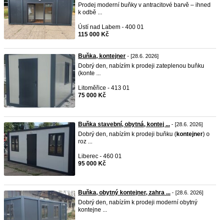
Prodej moderní buňky v antracitové barvě – ihned
k odbě ...
Ústí nad Labem - 400 01
115 000 Kč
Buňka, kontejner
- [28.6. 2026]
Dobrý den, nabízím k prodeji zateplenou buňku
(konte ...
Litoměřice - 413 01
75 000 Kč
Buňka stavební, obytná, kontej ...
- [28.6. 2026]
Dobrý den, nabízím k prodeji buňku (
kontejner
) o
roz ...
Liberec - 460 01
95 000 Kč
Buňka, obytný kontejner, zahra ...
- [28.6. 2026]
Dobrý den, nabízím k prodeji moderní obytný
kontejne ...