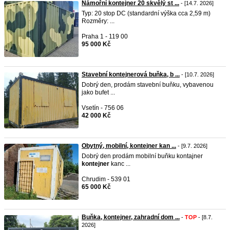
Námořní kontejner 20 skvělý st ...
- [14.7. 2026]
Typ: 20 stop DC (standardní výška cca 2,59 m)
Rozměry: ...
Praha 1 - 119 00
95 000 Kč
Stavební kontejnerová buňka, b ...
- [10.7. 2026]
Dobrý den, prodám stavební buňku, vybavenou
jako bufet ...
Vsetín - 756 06
42 000 Kč
Obytný, mobilní, kontejner kan ...
- [9.7. 2026]
Dobrý den prodám mobilní buňku kontajner
kontejner
kanc ...
Chrudim - 539 01
65 000 Kč
Buňka, kontejner, zahradní dom ...
-
TOP
- [8.7.
2026]