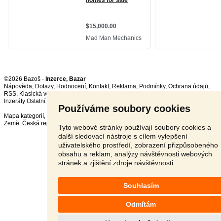
©2026 Bazoš -
Inzerce, Bazar
Nápověda
,
Dotazy
,
Hodnocení
,
Kontakt
,
Reklama
,
Podmínky
,
Ochrana údajů
,
RSS
,
Inzeráty Ostatní celkem:
150811
, za 24 hodin:
3811
Používáme soubory cookies
Mapa kategorií
,
Nejvyhledávanější výrazy
Země:
Česká republika
,
Slovensko
,
Polsko
,
Rakousko
Tyto webové stránky používají soubory cookies a
další sledovací nástroje s cílem vylepšení
uživatelského prostředí, zobrazení přizpůsobeného
obsahu a reklam, analýzy návštěvnosti webových
stránek a zjištění zdroje návštěvnosti.
Souhlasím
Odmítám