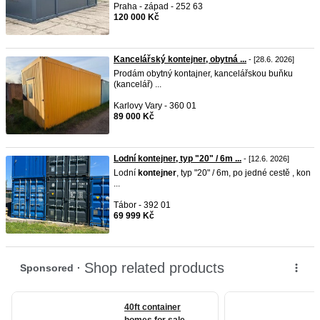
Praha - západ - 252 63
120 000 Kč
Kancelářský kontejner, obytná ...
- [28.6. 2026]
Prodám obytný kontajner, kancelářskou buňku
(kancelář) ...
Karlovy Vary - 360 01
89 000 Kč
Lodní kontejner, typ "20" / 6m ...
- [12.6. 2026]
Lodní
kontejner
, typ "20" / 6m, po jedné cestě , kon
...
Tábor - 392 01
69 999 Kč