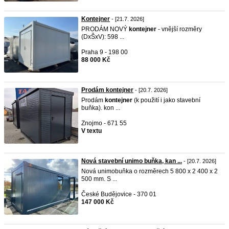
Kontejner
- [21.7. 2026]
PRODÁM NOVÝ
kontejner
- vnější rozměry
(DxŠxV): 598 ...
Praha 9 - 198 00
88 000 Kč
Prodám kontejner
- [20.7. 2026]
Prodám
kontejner
(k použití i jako stavební
buňka). kon ...
Znojmo - 671 55
V textu
Nová stavební unimo buňka, kan ...
- [20.7. 2026]
Nová unimobuňka o rozměrech 5 800 x 2 400 x 2
500 mm. S ...
České Budějovice - 370 01
147 000 Kč