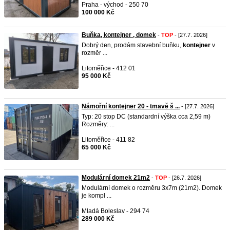
Praha - východ - 250 70
100 000 Kč
Buňka, kontejner , domek
-
TOP
- [27.7. 2026]
Dobrý den, prodám stavební buňku,
kontejner
v
rozměr ...
Litoměřice - 412 01
95 000 Kč
Námořní kontejner 20 - tmavě š ...
- [27.7. 2026]
Typ: 20 stop DC (standardní výška cca 2,59 m)
Rozměry: ...
Litoměřice - 411 82
65 000 Kč
Modulární domek 21m2
-
TOP
- [26.7. 2026]
Modulární domek o rozměru 3x7m (21m2). Domek
je kompl ...
Mladá Boleslav - 294 74
289 000 Kč