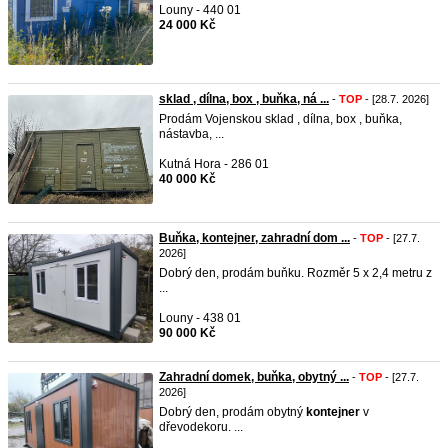
Louny - 440 01
24 000 Kč
sklad , dílna, box , buňka, ná ...
-
TOP
- [28.7. 2026]
Prodám Vojenskou sklad , dílna, box , buňka,
nástavba, ...
Kutná Hora - 286 01
40 000 Kč
Buňka, kontejner, zahradní dom ...
-
TOP
- [27.7.
2026]
Dobrý den, prodám buňku. Rozměr 5 x 2,4 metru z
...
Louny - 438 01
90 000 Kč
Zahradní domek, buňka, obytný ...
-
TOP
- [27.7.
2026]
Dobrý den, prodám obytný
kontejner
v
dřevodekoru. ...