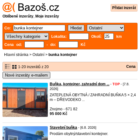
Přidat inzerát
Oblíbené inzeráty
,
Moje inzeráty
Co:
Lokalita:
Okolí:
km
Cena od:
- do:
Kč
Hlavní stránka
>
Ostatní
>
bunka kontejner
Cena
1-20 inzerátů z 20
Nové inzeráty e-mailem
Buňka, kontejner, zahradní dom ...
-
TOP
- [7.8.
2026]
ZATEPLENÁ OBYTNÁ / ZAHRADNÍ BUŇKA 5 × 2,4
m – DŘEVODEKO ...
Znojmo - 671 82
95 000 Kč
Stavební buňka
- [6.8. 2026]
Prodám obytný/stavební kontejner.